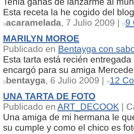
Tenia ganas de lanzarme al mund
Esta receta la he cogido del blo
acaramelada
, 7 Julio 2009 |
9
MARILYN MOROE
Publicado en
Bentayga con sab
Esta tarta está recién entregada
encargó para su amiga Mercedes 
bentayga
, 6 Julio 2009 |
12 Co
UNA TARTA DE FOTO
Publicado en
ART_DECOOK
| C
Una amiga de mi hermana le queri
su cumple y como el chico es fo