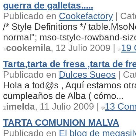
guerra de galletas.....
Publicado en
Cookefactory
| Cat
/* Style Definitions */ table.Ms
normal"; mso-tstyle-rowband-size
cookemila
, 12 Julio 2009 |
19 
Tarta,tarta de fresa ,tarta de fre
Publicado en
Dulces Sueos
| Ca
Hola a tod@s , Aquí estamos otra
cumpleaños de Alba ( cómo...
imelda
, 11 Julio 2009 |
13 Com
TARTA COMUNION MALVA
Publicado en
El blog de megasil