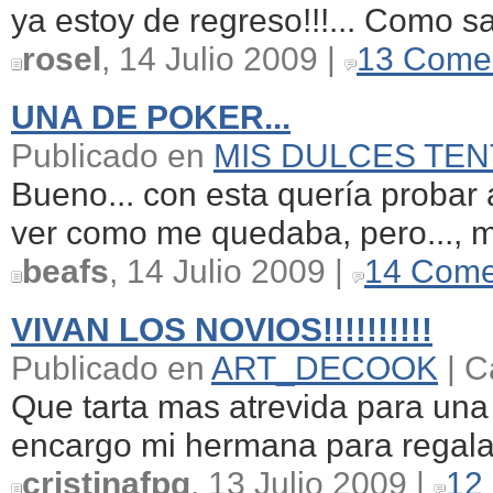
ya estoy de regreso!!!... Como sa
rosel
, 14 Julio 2009 |
13 Comen
UNA DE POKER...
Publicado en
MIS DULCES TE
Bueno... con esta quería probar a
ver como me quedaba, pero..., m
beafs
, 14 Julio 2009 |
14 Come
VIVAN LOS NOVIOS!!!!!!!!!!
Publicado en
ART_DECOOK
| C
Que tarta mas atrevida para una 
encargo mi hermana para regalar
cristinafpg
, 13 Julio 2009 |
12