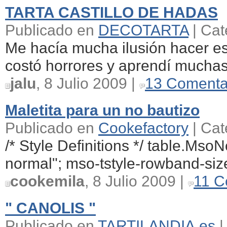
TARTA CASTILLO DE HADAS
Publicado en
DECOTARTA
| Cat
Me hacía mucha ilusión hacer est
costó horrores y aprendí muchas
jalu
, 8 Julio 2009 |
13 Comenta
Maletita para un no bautizo
Publicado en
Cookefactory
| Cat
/* Style Definitions */ table.Ms
normal"; mso-tstyle-rowband-size
cookemila
, 8 Julio 2009 |
11 C
" CANOLIS "
Publicado en
TARTILANDIA.es
|