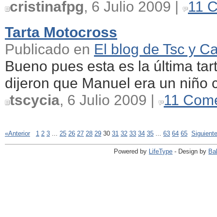
cristinafpg
, 6 Julio 2009 |
11 
Tarta Motocross
Publicado en
El blog de Tsc y Ca
Bueno pues esta es la última ta
dijeron que Manuel era un niño c
tscycia
, 6 Julio 2009 |
11 Come
«Anterior
1
2
3
...
25
26
27
28
29
30
31
32
33
34
35
...
63
64
65
Siguient
Powered by
LifeType
- Design by
Ba