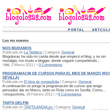
PORTAL
ARTCUL
Los ms nuevos
NOS MUDAMOS
Publicado en
La Tartitera
| Categora:
General
Blogolosas ha sido mi casita desde que empecé el blog, y no sin
nostalgia, me mudo a blogger, donde seguiré compartiendo...
titi
, 2 Marzo 2011 |
3 Comentarios
PROGRAMACIN DE CURSOS PARA EL MES DE MARZO (ROT
SEVILLA)
Publicado en
El blog de megasilvita
| Categora:
General
A continuación os pongo la programación de cursos que tengo
pensados dar en Marzo, tanto en Rota como en Sevilla. Como...
megasilvita
, 28 Febrero 2011 |
4 Comentarios
TARTA DELFIN
Publicado en
TARTILANDIA.es
| Categora:
General