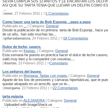
SILVIA CUMPLIA SUS 12 AÑITOS Y LE ENCANTAN LOS DELFI
ASI QUE SU TARTA TENIA QUE LLEVAR UN DELFIN COMO ES
...
mmr
, 27 Febrero 2011 |
1 Comentarios
Como hacer una tarta de Bob Esponja ...paso a paso
Publicado en
...
| Categora:
General
Desde la publicación de mi primera tarta de Bob Esponja , hace y
de un año, han sido muchas las...
pilarsalamanca
, 24 Febrero 2011 |
18 Comentarios
Dulce de leche, casero.
Publicado en
Ktartas.
| Categora:
General
Esta semana he puesto en práctica hacer el dulce de leche casero
salió muy bien y lo compartiré con vosotras,...
ktartas
, 23 Febrero 2011 |
Comentario
Los peligros del buceo.
Publicado en
Morgana. Tartas con magia.
| Categora:
General
Aparte de los líos de presiones y cámaras hiperbáricas, que te pu
quedar atrapado en un arrecife, que se te...
morgana
, 22 Febrero 2011 |
22 Comentarios
tarta egipcia
Publicado en
ALEJANDRA
| Categora:
General
Uploaded with ImageShack.us