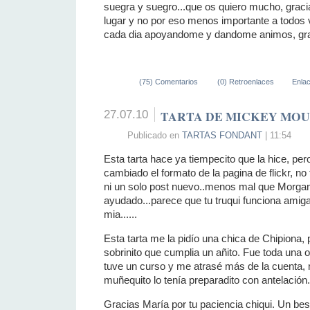
suegra y suegro...que os quiero mucho, gracia
lugar y no por eso menos importante a todos 
cada dia apoyandome y dandome animos, grac
(75) Comentarios
(0) Retroenlaces
Enla
27.07.10
TARTA DE MICKEY MOU
Publicado en
TARTAS FONDANT
| 11:54
Esta tarta hace ya tiempecito que la hice, p
cambiado el formato de la pagina de flickr, n
ni un solo post nuevo..menos mal que Morga
ayudado...parece que tu truqui funciona amiga, 
mia......
Esta tarta me la pidío una chica de Chipiona, 
sobrinito que cumplia un añito. Fue toda una o
tuve un curso y me atrasé más de la cuenta,
muñequito lo tenía preparadito con antelación..s
Gracias María por tu paciencia chiqui. Un bes