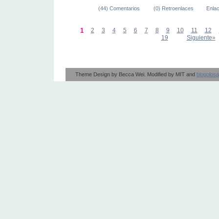
(44) Comentarios
(0) Retroenlaces
Enla
1
2
3
4
5
6
7
8
9
10
11
12
19
Siguiente»
Theme Design by
Becca Wei
. Modified by
MIT
and
blogolos