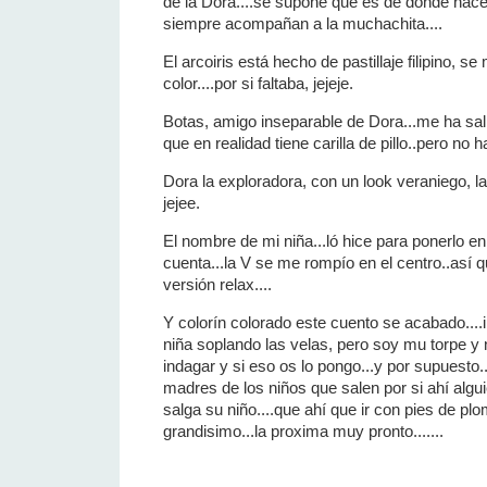
de la Dora....se supone que es de donde nacen
siempre acompañan a la muchachita....
El arcoiris está hecho de pastillaje filipino, 
color....por si faltaba, jejeje.
Botas, amigo inseparable de Dora...me ha sal
que en realidad tiene carilla de pillo..pero no 
Dora la exploradora, con un look veraniego, l
jejee.
El nombre de mi niña...ló hice para ponerlo en 
cuenta...la V se me rompío en el centro..así q
versión relax....
Y colorín colorado este cuento se acabado....
niña soplando las velas, pero soy mu torpe y
indagar y si eso os lo pongo...y por supuesto.
madres de los niños que salen por si ahí algu
salga su niño....que ahí que ir con pies de p
grandisimo...la proxima muy pronto.......