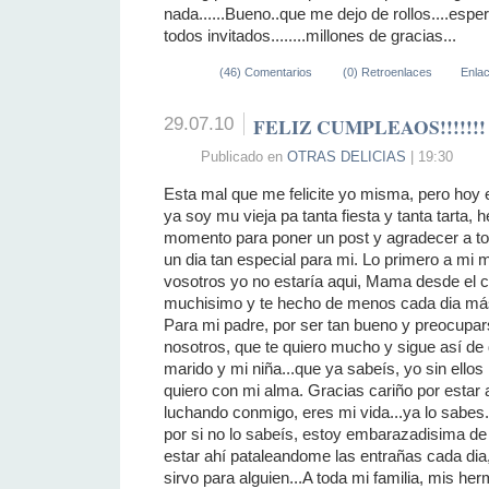
nada......Bueno..que me dejo de rollos....espe
todos invitados........millones de gracias...
(46) Comentarios
(0) Retroenlaces
Enla
29.07.10
FELIZ CUMPLEAOS!!!!!!!
Publicado en
OTRAS DELICIAS
| 19:30
Esta mal que me felicite yo misma, pero ho
ya soy mu vieja pa tanta fiesta y tanta tarta,
momento para poner un post y agradecer a tod
un dia tan especial para mi. Lo primero a mi 
vosotros yo no estaría aqui, Mama desde el ci
muchisimo y te hecho de menos cada dia más.
Para mi padre, por ser tan bueno y preocupar
nosotros, que te quiero mucho y sigue así de 
marido y mi niña...que ya sabeís, yo sin ellos
quiero con mi alma. Gracias cariño por estar a
luchando conmigo, eres mi vida...ya lo sabes..
por si no lo sabeís, estoy embarazadisima de
estar ahí pataleandome las entrañas cada dia
sirvo para alguien...A toda mi familia, mis h