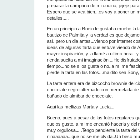
preparar la campana de mi cocina, jejeje para h
Espero que se vea bien...os voy a poner un m
detalles.....
En un principio a Rocio le gustaba mucho la ta
bautizo de Palmita y la verdad es que dejam
así..pero un dia antes...viendo por internet c
ideas de algunas tarta que estuve viendo de 
mayor inspiración, y la llamé a ultima hora...
rienda suelta a mi imaginación....He disfrut
tiempo...no se si os gusta o no..a mi me fasci
pierde la tarta en las fotos...maldito sea Sony, 
La tarta entera era de bizcocho brownie delicio
chocolate negro alternado con mermelada de 
bañado de almibar de chocolate.
Aqui las mellizas Marta y Lucía...
Bueno, pues a pesar de las fotos regulares 
que os guste, a mi me encantó hacerla y del 
muy orgullosa.....Tengo pendiente la tarta de
niñaaaaaa...que no se me olvida..Un beso mu