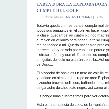
TARTA DORA LA EXPLORADORA 
CUMPLE DEL COLE
Publicado en
TARTAS FONDANT
| 17:36
Todavía queda un mes para el cumple real de
todos sus amiguitos en el cole les hace ilusi
la clase, quedamos las cuatro o cinco madre
cumplen en veranito para hacer un falso cum
me ha tocado a mi. Quería hacer algo precioso 
merece todo y no solo por eso..sino porque yo
disfrutar más hoy que el día real de su cumple
amiguitos del cole no estarán con ella...Así qu
de Dora....
El bizcocho de abajo es un msc de vainilla rell
y bañado en almibar de sirope de arce.El pis
bizcocho brownie delicioso, bañando con almi
de ganaché de chocolate negro, así como el 
Os pongo unas cuantas fotos para ver detallit
Esta es una especie de copia de la montaña de