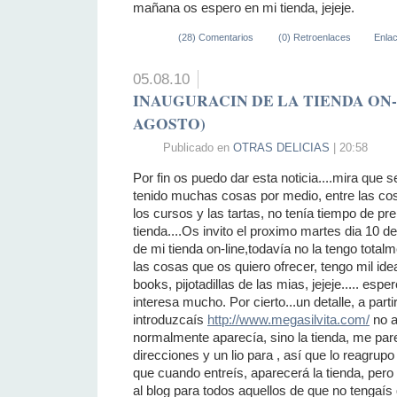
mañana os espero en mi tienda, jejeje.
(28) Comentarios
(0) Retroenlaces
Enla
05.08.10
INAUGURACIN DE LA TIENDA ON-L
AGOSTO)
Publicado en
OTRAS DELICIAS
| 20:58
Por fin os puedo dar esta noticia....mira que
tenido muchas cosas por medio, entre las co
los cursos y las tartas, no tenía tiempo de pr
tienda....Os invito el proximo martes dia 10 d
de mi tienda on-line,todavía no la tengo tota
las cosas que os quiero ofrecer, tengo mil id
books, pijotadillas de las mias, jejeje..... esp
interesa mucho. Por cierto...un detalle, a part
introduzcaís
http://www.megasilvita.com/
no a
normalmente aparecía, sino la tienda, me pare
direcciones y un lio para , así que lo reagrup
que cuando entreís, aparecerá la tienda, pero
al blog para todos aquellos de que no tengaí