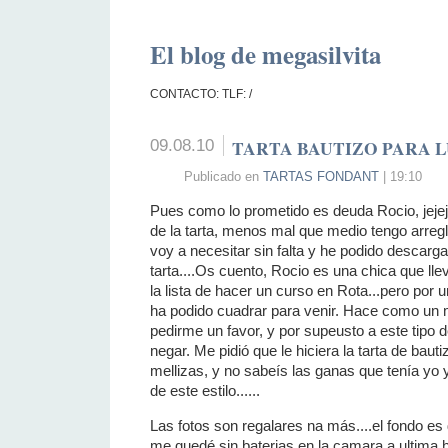
El blog de megasilvita
CONTACTO: TLF: /
09.08.10
TARTA BAUTIZO PARA 
Publicado en
TARTAS FONDANT
| 19:10
Pues como lo prometido es deuda Rocio, jejeje
de la tarta, menos mal que medio tengo arregl
voy a necesitar sin falta y he podido descarga
tarta....Os cuento, Rocio es una chica que ll
la lista de hacer un curso en Rota...pero por 
ha podido cuadrar para venir. Hace como un
pedirme un favor, y por supeusto a este tipo
negar. Me pidió que le hiciera la tarta de baut
mellizas, y no sabeís las ganas que tenía yo y
de este estilo......
Las fotos son regalares na más....el fondo es 
me quedé sin baterias en la camara a ultima 