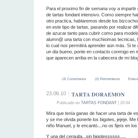
Para el proximo fin de semana voy a impartir
de tartas fondant intensivo. Como siempre hab
otro practica, hablaremos desde los bizcoch
en este tipo de tartas, pasando por realizar 
de azucar tanto para cubrir como para modela
alumn@ una tarta con muchisimas tecnicas, hab
lo cual nos permitirá aprender aún más. Si te
un dia bueno, ponte en contacto conmigo en mi 
que aparecen arriba en la cabecera de mi blog
(4) Comentarios
(0) Retroenlaces
Enlac
23.06.10
TARTA DORAEMON
Publicado en
TARTAS FONDANT
| 20:04
Mira que tenía ganas de hacer una tarta de e
y se me olvida ponerle los bigotes, jejeje. Me
niño Manuel, y le encantó....no os fijeís en los 
Y una del cerquita...sin bigotessssss.....