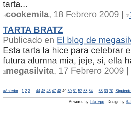
tarta...
cookemila
, 18 Febrero 2009 |
TARTA BRATZ
Publicado en
El blog de megasil
Esta tarta la hice para celebrar
futura alumna mia, jeje, si, ella 
megasilvita
, 17 Febrero 2009 |
«Anterior
1
2
3
...
44
45
46
47
48
49
50
51
52
53
54
...
68
69
70
Siguient
Powered by
LifeType
- Design by
Ba