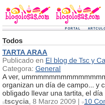
PORTAL
ARTCUL
Todos
TARTA ARAA
Publicado en
El blog de Tsc y Ca
Categora:
General
A ver, ummmmmmmmmmmmmm, 
organizan un día de campo... y cl
obligado llevar una tartita, el día 
tscycia
, 8 Marzo 2009 |
10 Co