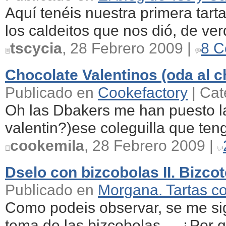
Aquí tenéis nuestra primera tart
los caldeitos que nos dió, de verd
tscycia
, 28 Febrero 2009 |
8 C
Chocolate Valentinos (oda al 
Publicado en
Cookefactory
| Cat
Oh las Dbakers me han puesto la
valentin?)ese coleguilla que teng
cookemila
, 28 Febrero 2009 |
Dselo con bizcobolas II. Bizco
Publicado en
Morgana. Tartas c
Como podeis observar, se me si
tema de las bizcobolas... ¿Por q