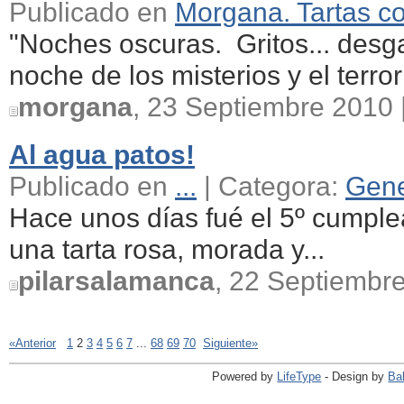
Publicado en
Morgana. Tartas c
"Noches oscuras. Gritos... des
noche de los misterios y el terror 
morgana
, 23 Septiembre 2010 
Al agua patos!
Publicado en
...
| Categora:
Gene
Hace unos días fué el 5º cumpl
una tarta rosa, morada y...
pilarsalamanca
, 22 Septiembr
«Anterior
1
2
3
4
5
6
7
...
68
69
70
Siguiente»
Powered by
LifeType
- Design by
Ba