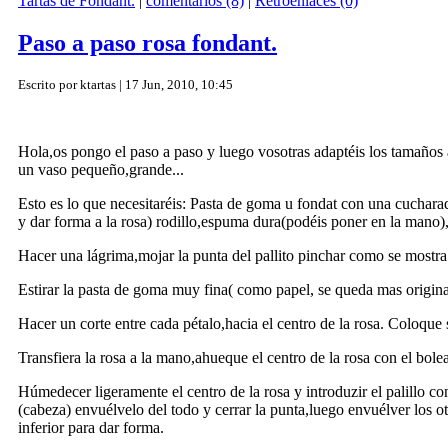
Tartas de Fondant.
|
comentarios (8)
|
Retroenlaces (0)
Paso a paso rosa fondant.
Escrito por ktartas | 17 Jun, 2010, 10:45
Hola,os pongo el paso a paso y luego vosotras adaptéis los tamaños a
un vaso pequeño,grande...
Esto es lo que necesitaréis: Pasta de goma u fondat con una cucharadi
y dar forma a la rosa) rodillo,espuma dura(podéis poner en la mano), p
Hacer una lágrima,mojar la punta del pallito pinchar como se mostra 
Estirar la pasta de goma muy fina( como papel, se queda mas original
Hacer un corte entre cada pétalo,hacia el centro de la rosa. Coloque
Transfiera la rosa a la mano,ahueque el centro de la rosa con el bole
Húmedecer ligeramente el centro de la rosa y introduzir el palillo co
(cabeza) envuélvelo del todo y cerrar la punta,luego envuélver los ot
inferior para dar forma.