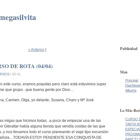
megasilvita
Publicidad
« Anterior
|
SO DE ROTA (04/04)
Men
RSOS
| 00:41
Principal
n este curso, eramos poquitas pero claro está estuvimos super
Dashboa
irar que grupo...que buena gente por Dios....
Albums
ha, Carmen, Olga, yo delante, Susana, Charo y Mª José.
Lo Más Reci
CURSO D
nas migas que hicimos todas...a poco de empezar una de las
TARTA 3
n Gibraltar había alguna tienda que vendía cositas de las que
ESPECIA
..y nos llevamos todo el curso planeando el viaje tipo excursión
PROXIM
 española....TODAVÍA ESTOY PENDIENTE ESA CONQUISTA DE
BARCEL