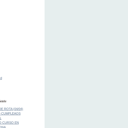
rd
ente
E ROTA (04/04)
0 CUMPLEAOS
L
O CURSO EN
ONA