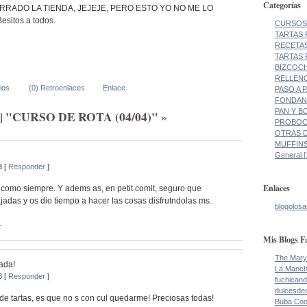
Categorías
RADO LA TIENDA, JEJEJE, PERO ESTO YO NO ME LO
sitos a todos.
CURSOS 
TARTAS 
RECETAS
TARTAS 
BIZCOCH
RELLENO
ios
(0) Retroenlaces
Enlace
PASO A 
FONDANT
PAN Y BO
s | "CURSO DE ROTA (04/04)"
»
PROBOCA
OTRAS DE
MUFFINS
General [
3 [
Responder
]
Enlaces
 como siempre. Y adems as, en petit comit, seguro que
ajadas y os dio tiempo a hacer las cosas disfrutndolas ms.
blogolosa
.
Mis Blogs F
The Mary
ada!
La Manch
8 [
Responder
]
fuchicand
dulcesde
 de tartas, es que no s con cul quedarme! Preciosas todas!
Buba Co