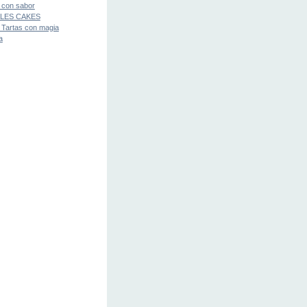
 con sabor
LES CAKES
 Tartas con magia
a