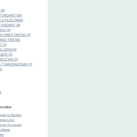
[9]
FONDANT [56]
 UTILES PARA
FONDANT [9]
OS [4]
S PARA TARTAS [4]
PASO TARTAS
 [1]
LLERIA [5]
DO [2]
LICIAS [2]
 Y MAGDALENAS [1]
1]
s
avoritos
marys Kitchen
ega Loca
o en mi cocina
colores
oks