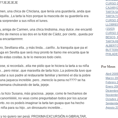
??JEJEJEJE
CURSO 
CAJAR(G
armen, una chica de Chiclana, que tenía una guardería..anda que
TARTA 
iquilla...La tarta la hizo porque la mascota de su guardería era
TARTA 
CURSO D
a sorprender a sus niños el lunes.
LLOBRE
(15/03)
lga, amiga de Carmen, una chica lindisima..muy dulce..me encantó
CURSO D
cho de menos a las dos en la Kdd de Cádiz, por cierto...queda por
BESOS, 
 a encantarrrrrrrr.
TARTA R
ALBERT
o, Sevillana ella...y más linda....cariño...tu tranquila que pa el
BUTTER
ga en Sevilla que será muy pronto te llamo me encanta que te
PHILADE
o estas cositas..tu te lo mereces todo cielo.
Jose, si recordaís...ella me pidío que le hiciera la tarta a su niña
Por Meses
....pero mirar...que maravilla de tarta hizo..La pobrecita tuvo que
Abril 200
udar a sus padre al restaurante familiar y terminó el día la pobre
Marzo 20
una jaqueca increible..pero...merecío la pena no???? se ha
Febrero 
e semana chuleando de tarta, jejeje.
Enero 20
Diciembr
ta la hizo Susana, más graciosa...jejeje, como te hechamos de
Noviembr
anorriiiiiiiii, no veas como preguntaban todos por los azucar
Octubre 
erto..no os podeís imaginar la tarta tan guapa que ha hecho
Septiemb
Agosto 2
iña para su hijo...un dinosaurio increible...
o y no quiero ser pesá: PROXIMA EXCURSIÓN A GIBRALTAR,