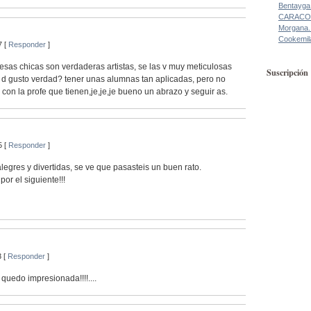
Bentayga
CARACO
Morgana.
Cookemil
7 [
Responder
]
esas chicas son verdaderas artistas, se las v muy meticulosas
Suscripción
s d gusto verdad? tener unas alumnas tan aplicadas, pero no
con la profe que tienen,je,je,je bueno un abrazo y seguir as.
5 [
Responder
]
legres y divertidas, se ve que pasasteis un buen rato.
or el siguiente!!!
3 [
Responder
]
 quedo impresionada!!!!....