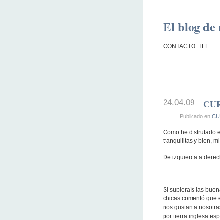
El blog de 
CONTACTO: TLF:
24.04.09
CUR
Publicado en
CU
Como he disfrutado e
tranquilitas y bien, m
De izquierda a derec
Si supieraís las bue
chicas comentó que e
nos gustan a nosotras
por tierra inglesa