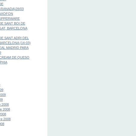
DE
RANADA)28/03
SAXOFON
TUPPERWARE
E SANT BOI DE
GAT, BARCELONA
E SANT ADRI DEL
BARCELONA (14-03)
EAL MADRID PARA
O
CREAM DE QUESO
PHIA
9
09
2009
09
e 2008
e 2008
2008
re 2008
008