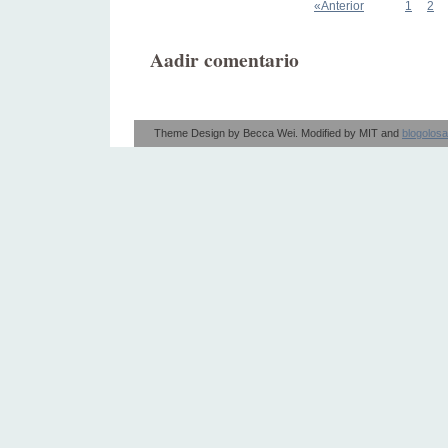
«Anterior
1
2
Aadir comentario
Theme Design by
Becca Wei
. Modified by
MIT
and
blogolos