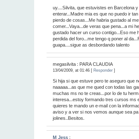
uy....Silvita, que estuvistes en Barcelona
enterar...Madre mia es que no puedo ir ta
pierdo de cosas...Me habria gustado al men
comer...Vaya...de veras que pena...a mi h
gustado hacer un curso contigo...Eso me 
perdida del foro...me tengo q poner al da...
guapa....sigue as desbordando talento
megasilvita : PARA CLAUDIA
13/04/2009, at 01:46 [
Responder
]
Si hija si que estuve pero te aseguro que n
naaaaa...as que me qued con todas las gan
muchas ms no te creas...por lo de tu herm
interesa...estoy formando tres cursos ms 
quieres te mando un e-mail con la informac
aviso y a ver si nos vemos aunque sea pa
jolines..Besitos.
M Jess
: