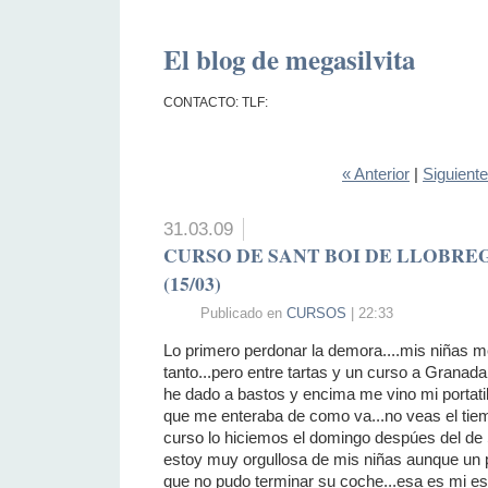
El blog de megasilvita
CONTACTO: TLF:
« Anterior
|
Siguient
31.03.09
CURSO DE SANT BOI DE LLOBRE
(15/03)
Publicado en
CURSOS
| 22:33
Lo primero perdonar la demora....mis niñas m
tanto...pero entre tartas y un curso a Grana
he dado a bastos y encima me vino mi portatil
que me enteraba de como va...no veas el tie
curso lo hiciemos el domingo despúes del de 
estoy muy orgullosa de mis niñas aunque un 
que no pudo terminar su coche...esa es mi esp