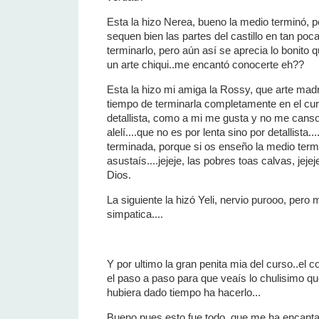
Esta la hizo Nerea, bueno la medio terminó, p
sequen bien las partes del castillo en tan po
terminarlo, pero aún así se aprecia lo bonito 
un arte chiqui..me encantó conocerte eh??
Esta la hizo mi amiga la Rossy, que arte madre
tiempo de terminarla completamente en el cur
detallista, como a mi me gusta y no me canso 
alelí....que no es por lenta sino por detallista..
terminada, porque si os enseño la medio ter
asustaís....jejeje, las pobres toas calvas, jej
Dios.
La siguiente la hizó Yeli, nervio purooo, pero
simpatica....
Y por ultimo la gran penita mia del curso..e
el paso a paso para que veaís lo chulisimo q
hubiera dado tiempo ha hacerlo...
Bueno pues esto fue todo, que me ha encantad