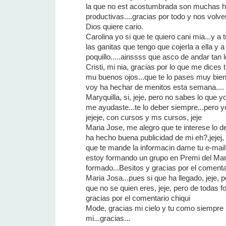
la que no est acostumbrada son muchas h
productivas....gracias por todo y nos volv
Dios quiere cario.
Carolina yo si que te quiero cani mia...y a 
las ganitas que tengo que cojerla a ella y a
poquillo.....ainssss que asco de andar tan lej
Cristi, mi nia, gracias por lo que me dice
mu buenos ojos...que te lo pases muy bien
voy ha hechar de menitos esta semana....
Maryquilla, si, jeje, pero no sabes lo que y
me ayudaste...te lo deber siempre...pero y
jejeje, con cursos y ms cursos, jeje
Maria Jose, me alegro que te interese lo de
ha hecho buena publicidad de mi eh?,jejej,
que te mande la informacin dame tu e-mail
estoy formando un grupo en Premi del Mar.
formado...Besitos y gracias por el comenta
Maria Josa...pues si que ha llegado, jeje,
que no se quien eres, jeje, pero de todas 
gracias por el comentario chiqui
Mode, gracias mi cielo y tu como siempre
mi...gracias...