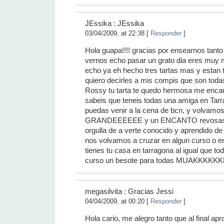
JEssika : JEssika
03/04/2009, at 22:38 [
Responder
]
Hola guapa!!!! gracias por ensearnos tanto
vernos echo pasar un grato dia eres muy 
echo ya eh hecho tres tartas mas y estan 
quiero decirles a mis compis que son to
Rossy tu tarta te quedo hermosa me encan
sabeis que teneis todas una amiga en Tarra
puedas venir a la cena de bcn, y volvamos
GRANDEEEEEE y un ENCANTO revosas a
orgulla de a verte conocido y aprendido de 
nos volvamos a cruzar en algun curso o e
tienes tu casa en tarragona al igual que t
curso un besote para todas MUAKKKK
megasilvita : Gracias Jessi
04/04/2009, at 00:20 [
Responder
]
Hola cario, me alegro tanto que al final ap