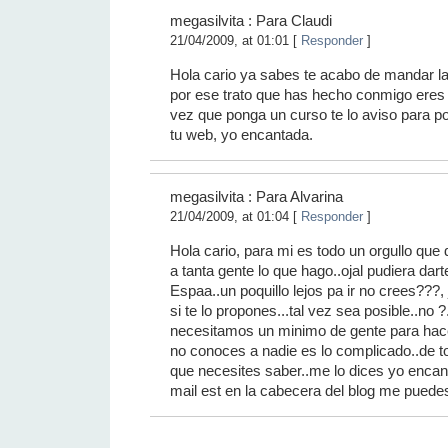
megasilvita : Para Claudi
21/04/2009, at 01:01 [
Responder
]
Hola cario ya sabes te acabo de mandar la
por ese trato que has hecho conmigo eres 
vez que ponga un curso te lo aviso para po
tu web, yo encantada.
megasilvita : Para Alvarina
21/04/2009, at 01:04 [
Responder
]
Hola cario, para mi es todo un orgullo que 
a tanta gente lo que hago..ojal pudiera dar
Espaa..un poquillo lejos pa ir no crees???,
si te lo propones...tal vez sea posible..no 
necesitamos un minimo de gente para hac
no conoces a nadie es lo complicado..de t
que necesites saber..me lo dices yo encan
mail est en la cabecera del blog me puedes