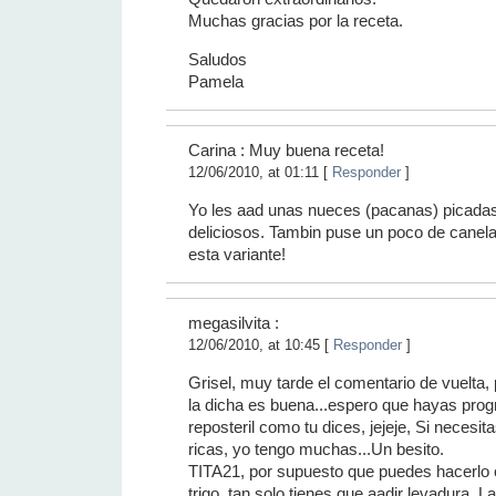
Muchas gracias por la receta.
Saludos
Pamela
Carina : Muy buena receta!
12/06/2010, at 01:11 [
Responder
]
Yo les aad unas nueces (pacanas) picada
deliciosos. Tambin puse un poco de canel
esta variante!
megasilvita :
12/06/2010, at 10:45 [
Responder
]
Grisel, muy tarde el comentario de vuelta,
la dicha es buena...espero que hayas prog
reposteril como tu dices, jejeje, Si necesit
ricas, yo tengo muchas...Un besito.
TITA21, por supuesto que puedes hacerlo 
trigo, tan solo tienes que aadir levadura. L