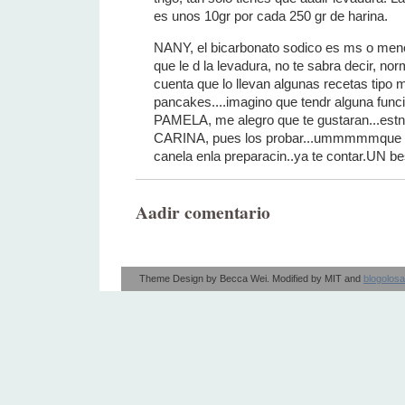
es unos 10gr por cada 250 gr de harina.
NANY, el bicarbonato sodico es ms o meno
que le d la levadura, no te sabra decir, n
cuenta que lo llevan algunas recetas tipo m
pancakes....imagino que tendr alguna funci
PAMELA, me alegro que te gustaran...estn 
CARINA, pues los probar...ummmmmque r
canela enla preparacin..ya te contar.UN be
Aadir comentario
Theme Design by
Becca Wei
. Modified by
MIT
and
blogolos