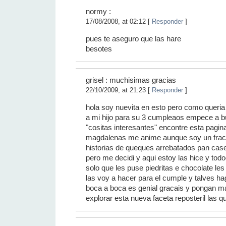
normy
:
17/08/2008, at 02:12 [
Responder
]
pues te aseguro que las hare
besotes
grisel : muchisimas gracias
22/10/2009, at 21:23 [
Responder
]
hola soy nuevita en esto pero como queria
a mi hijo para su 3 cumpleaos empece a bu
"cositas interesantes" encontre esta pagin
magdalenas me anime aunque soy un fraca
historias de queques arrebatados pan cas
pero me decidi y aqui estoy las hice y 
solo que les puse piedritas e chocolate le
las voy a hacer para el cumple y talves ha
boca a boca es genial gracais y pongan 
explorar esta nueva faceta reposteril las q