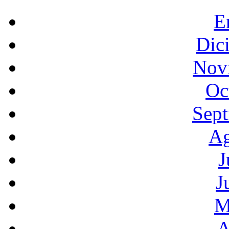
E
Dic
Nov
Oc
Sept
Ag
J
J
M
A