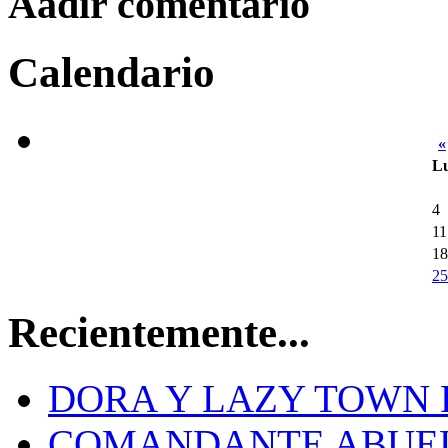
Aadir comentario
Calendario
«
L
4
11
18
25
Recientemente...
DORA Y LAZY TOWN 
COMANDANTE ABUE