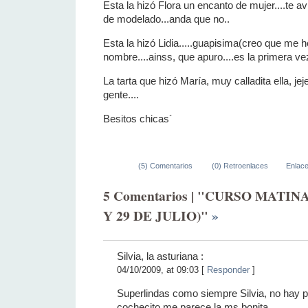
Esta la hizó Flora un encanto de mujer....te a
de modelado...anda que no..
Esta la hizó Lidia.....guapisima(creo que me 
nombre....ainss, que apuro....es la primera ve
La tarta que hizó María, muy calladita ella, j
gente....
Besitos chicas´
(5) Comentarios
(0) Retroenlaces
Enlac
5 Comentarios | "CURSO MATINA
Y 29 DE JULIO)"
»
Silvia, la asturiana :
04/10/2009, at 09:03 [
Responder
]
Superlindas como siempre Silvia, no hay p
cochecito me parece la ms bonita...