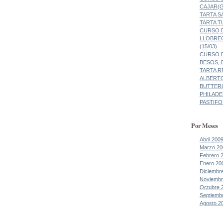
CAJAR(G
TARTA 
TARTA 
CURSO D
LLOBRE
(15/03)
CURSO D
BESOS, 
TARTA R
ALBERT
BUTTER
PHILADE
PASTIF
Por Meses
Abril 200
Marzo 20
Febrero 
Enero 20
Diciembr
Noviembr
Octubre 
Septiemb
Agosto 2