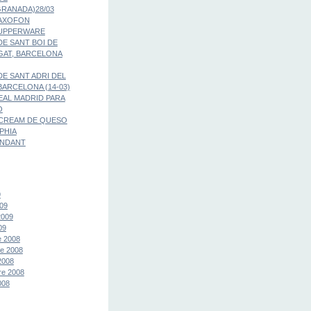
RANADA)28/03
SAXOFON
TUPPERWARE
E SANT BOI DE
GAT, BARCELONA
E SANT ADRI DEL
BARCELONA (14-03)
EAL MADRID PARA
O
CREAM DE QUESO
PHIA
ONDANT
9
09
2009
09
e 2008
e 2008
2008
re 2008
008