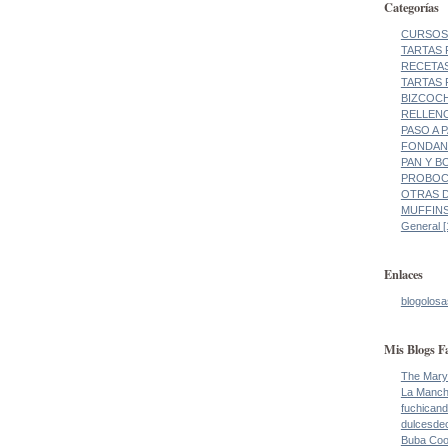
Categorías
CURSOS 
TARTAS 
RECETAS
TARTAS 
BIZCOCH
RELLENO
PASO A 
FONDANT
PAN Y BO
PROBOCA
OTRAS DE
MUFFINS
General [
Enlaces
blogolosa
Mis Blogs F
The Mary
La Manch
fuchicand
dulcesde
Buba Co