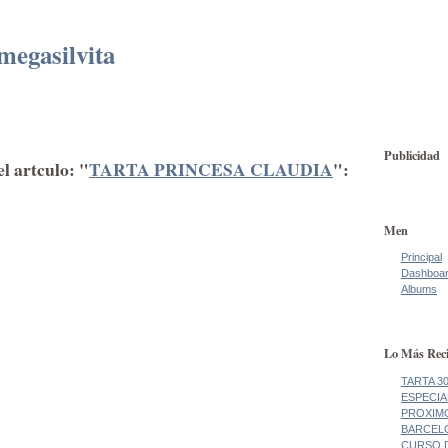
megasilvita
Publicidad
l artculo: "
TARTA PRINCESA CLAUDIA
":
Men
Principal
Dashboa
Albums
Lo Más Reci
TARTA 3
ESPECIA
PROXIM
BARCEL
CURSO 