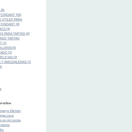
[8]
FONDANT [56]
 UTILES PARA
FONDANT [9]
OS [4]
S PARA TARTAS [4]
PASO TARTAS
 [1]
LLERIA [5]
DO [2]
LICIAS [2]
 Y MAGDALENAS [1]
1]
s
avoritos
marys Kitchen
ega Loca
o en mi cocina
colores
oks