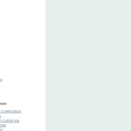
rd
ente
0 CUMPLEAOS
L
O CURSO EN
ONA
DE