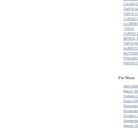
CAJAR(G
TARTA 
TARTA 
CURSO D
LLOBRE
(15/03)
CURSO D
BESOS, 
TARTA R
ALBERT
BUTTER
PHILADE
PASTIF
Por Meses
Abril 200
Marzo 20
Febrero 
Enero 20
Diciembr
Noviembr
Octubre 
Septiemb
Agosto 2