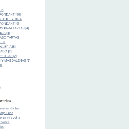
[8]
FONDANT [56]
 UTILES PARA
FONDANT [9]
S PARA TARTAS [4]
OS [4]
PASO TARTAS
 [1]
LLERIA [5]
DO [2]
LICIAS [2]
 Y MAGDALENAS [1]
1]
s
avoritos
marys Kitchen
ega Loca
o en mi cocina
colores
oks