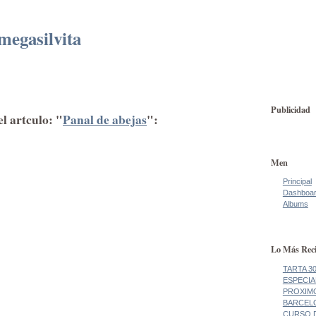
megasilvita
Publicidad
l artculo: "
Panal de abejas
":
Men
Principal
Dashboa
Albums
Lo Más Reci
TARTA 3
ESPECIA
PROXIM
BARCEL
CURSO 