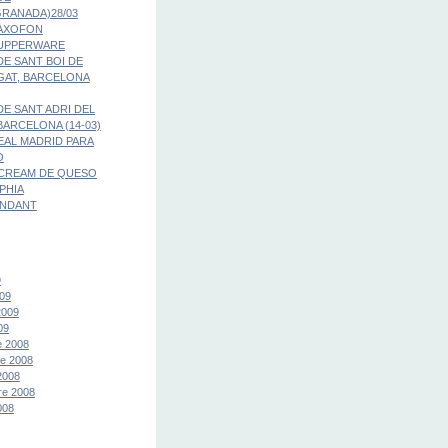
RANADA)28/03
SAXOFON
TUPPERWARE
E SANT BOI DE
GAT, BARCELONA
E SANT ADRI DEL
BARCELONA (14-03)
EAL MADRID PARA
O
CREAM DE QUESO
PHIA
ONDANT
9
09
2009
09
e 2008
e 2008
2008
re 2008
008