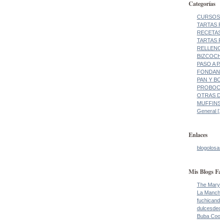
Categorías
CURSOS 
TARTAS 
RECETAS
TARTAS 
RELLENO
BIZCOCH
PASO A 
FONDANT
PAN Y BO
PROBOCA
OTRAS DE
MUFFINS
General [
Enlaces
blogolosa
Mis Blogs F
The Mary
La Manch
fuchicand
dulcesde
Buba Co