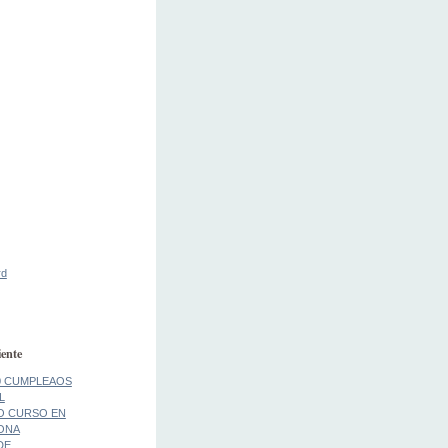
rd
ente
0 CUMPLEAOS
L
O CURSO EN
ONA
DE