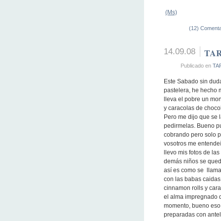
(Ms)
(12) Comenta
14.09.08
TAR
Publicado en
TA
Este Sabado sin duda
pastelera, he hecho 
lleva el pobre un mo
y caracolas de chocol
Pero me dijo que se l
pedirmelas. Bueno pu
cobrando pero solo p
vosotros me entende
llevo mis fotos de las
demás niños se queda
así es como se llama 
con las babas caidas 
cinnamon rolls y car
el alma impregnado d
momento, bueno eso 
preparadas con antel