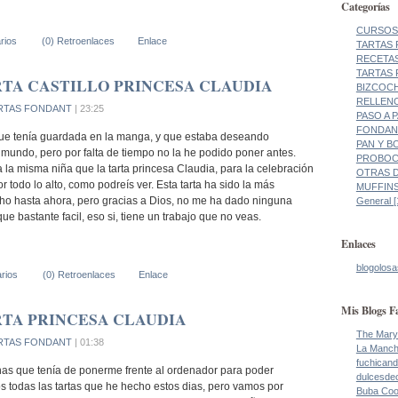
Categorías
CURSOS 
rios
(0) Retroenlaces
Enlace
TARTAS 
RECETAS
TARTAS 
TA CASTILLO PRINCESA CLAUDIA
BIZCOCH
RELLENO
RTAS FONDANT
| 23:25
PASO A 
FONDANT
que tenía guardada en la manga, y que estaba deseando
PAN Y BO
 mundo, pero por falta de tiempo no la he podido poner antes.
PROBOCA
 la misma niña que la tarta princesa Claudia, para la celebración
OTRAS DE
 todo lo alto, como podreís ver. Esta tarta ha sido la más
MUFFINS
ho hasta ahora, pero gracias a Dios, no me ha dado ninguna
General [
ue bastante facil, eso si, tiene un trabajo que no veas.
Enlaces
blogolosa
rios
(0) Retroenlaces
Enlace
Mis Blogs F
TA PRINCESA CLAUDIA
The Mary
RTAS FONDANT
| 01:38
La Manch
fuchicand
nas que tenía de ponerme frente al ordenador para poder
dulcesde
s todas las tartas que he hecho estos dias, pero vamos por
Buba Co