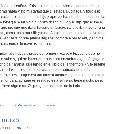
ufiente, mi cuñada Cristina, me llamo el viernes por la noche, que
iras habia visto mis tartas que si estaba alucinada, y todo eso,
elebrar el cumple de su hijo y aprovechar que iba a estar con la
 total que a mi me dio penita del chiquillo y le dije que le iba a
es que me dijo que iba a hacerle un bizcochito y le iba a poner una
Dios, como iba a permitir yo eso. Asi que me puse manos a la obra
ue ver hasta donde puede llegar el hombre a hacer eh!, y encima
e no es moco de pavo os aseguro.
fondant de nubes y probe por primera vez otro bizcocho que no
o sabeís, quiero hacer pruebas para encontrar algo más jugoso,
cho de naranja, que tengo en el libro de la thermomix y lo rellene
sa, todavía no se como estaba pues mi cuñada no me ha
bien, pues aunque estaba muy blandito y esponjoso no se chafo
el fondant, aunque en realidad esta tartita no tiene mucho peso
lleve algo más. Os pongo unas fotitos de la tarta:
ios
(0) Retroenlaces
Enlace
N DULCE
N Y BOLLERIA
| 21:18