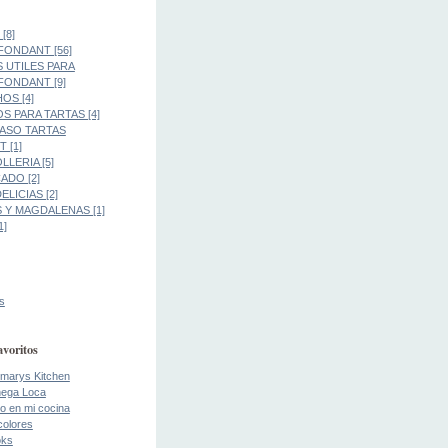
[8]
FONDANT [56]
 UTILES PARA
FONDANT [9]
OS [4]
S PARA TARTAS [4]
PASO TARTAS
 [1]
LLERIA [5]
DO [2]
LICIAS [2]
 Y MAGDALENAS [1]
1]
s
avoritos
marys Kitchen
ega Loca
o en mi cocina
colores
oks