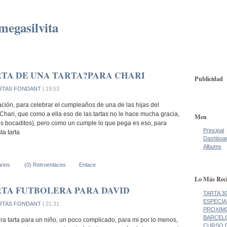
megasilvita
TA DE UNA TARTA?PARA CHARI
Publicidad
RTAS FONDANT
| 19:53
ación, para celebrar el cumpleaños de una de las hijas del
Chari, que como a ella eso de las tartas no le hace mucha gracia,
Men
os bocaditos), pero como un cumple lo que pega es eso, para
Principal
sta tarta
Dashboa
Albums
rios
(0) Retroenlaces
Enlace
Lo Más Reci
TA FUTBOLERA PARA DAVID
TARTA 3
ESPECIA
RTAS FONDANT
| 21:31
PROXIM
BARCEL
ra tarta para un niño, un poco complicado, para mi por lo menos,
CURSO 