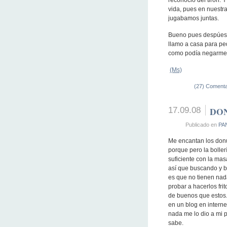
reconocio del tirón. 
vida, pues en nuestr
jugabamos juntas.
Bueno pues despúes 
llamo a casa para pe
como podía negarme, 
(Ms)
(27) Comenta
17.09.08
DO
Publicado en
PA
Me encantan los donut
porque pero la boller
suficiente con la mas
así que buscando y b
es que no tienen nada
probar a hacerlos fri
de buenos que estos.
en un blog en intern
nada me lo dio a mi p
sabe.