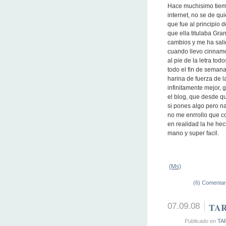
Hace muchisimo tiem
internet, no se de qu
que fue al principio 
que ella titulaba Gr
cambios y me ha salid
cuando llevo cinnamon
al pie de la letra to
todo el fin de semana
harina de fuerza de 
infinitamente mejor, g
el blog, que desde q
si pones algo pero n
no me enrrollo que co
en realidad la he he
mano y super facil.
(Ms)
(6) Comentar
07.09.08
TA
Publicado en
TA