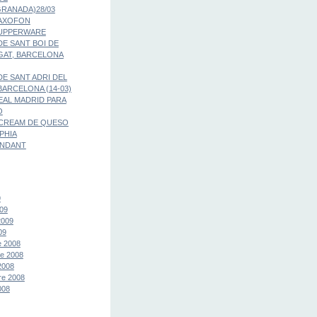
RANADA)28/03
SAXOFON
TUPPERWARE
E SANT BOI DE
GAT, BARCELONA
E SANT ADRI DEL
BARCELONA (14-03)
EAL MADRID PARA
O
CREAM DE QUESO
PHIA
ONDANT
9
09
2009
09
e 2008
e 2008
2008
re 2008
008