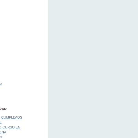
rd
ente
0 CUMPLEAOS
L
O CURSO EN
ONA
DE