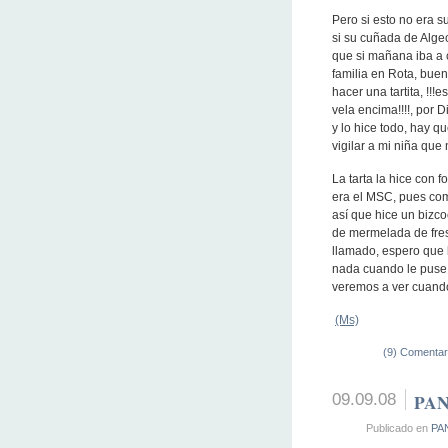
Pero si esto no era s
si su cuñada de Algec
que si mañana iba a c
familia en Rota, bueno
hacer una tartita, !!!
vela encima!!!!, por 
y lo hice todo, hay q
vigilar a mi niña qu
La tarta la hice con 
era el MSC, pues com
así que hice un bizco
de mermelada de fre
llamado, espero que 
nada cuando le puse 
veremos a ver cuando 
(Ms)
(9) Comentar
09.09.08
PA
Publicado en
PA