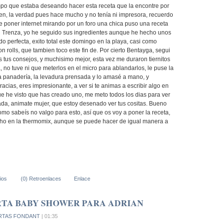
po que estaba deseando hacer esta receta que la encontre por
ien, la verdad pues hace mucho y no tenía ni impresora, recuerdo
de poner internet mirando por un foro una chica puso una receta
an Trenza, yo he seguido sus ingredientes aunque he hecho unos
o perfecta, exito total este domingo en la playa, casi como
 rolls, que tambien toco este fin de. Por cierto Bentayga, segui
dos tus consejos, y muchisimo mejor, esta vez me duraron tiernitos
, no tuve ni que meterlos en el micro para ablandarlos, le puse la
la panadería, la levadura prensada y lo amasé a mano, y
racias, eres impresionante, a ver si te animas a escribir algo en
ue he visto que has creado uno, me meto todos los dias para ver
ada, animate mujer, que estoy desenado ver tus cositas. Bueno
mo sabeís no valgo para esto, así que os voy a poner la receta,
cho en la thermomix, aunque se puede hacer de igual manera a
ios
(0) Retroenlaces
Enlace
RTA BABY SHOWER PARA ADRIAN
RTAS FONDANT
| 01:35