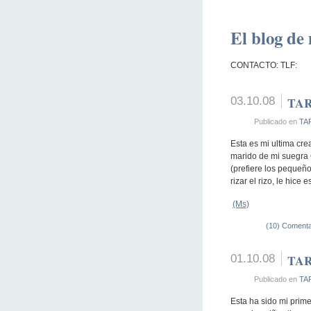
El blog de 
CONTACTO: TLF:
03.10.08
TAR
Publicado en
TA
Esta es mi ultima cre
marido de mi suegra 
(prefiere los pequeñ
rizar el rizo, le hice e
(Ms)
(10) Comenta
01.10.08
TAR
Publicado en
TA
Esta ha sido mi prime