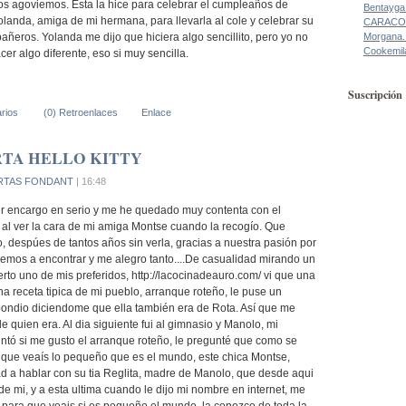
os agoviemos. Esta la hice para celebrar el cumpleaños de
Bentayga
olanda, amiga de mi hermana, para llevarla al cole y celebrar su
CARACO
Morgana.
ñeros. Yolanda me dijo que hiciera algo sencillito, pero yo no
Cookemil
cer algo diferente, eso si muy sencilla.
Suscripción
rios
(0) Retroenlaces
Enlace
RTA HELLO KITTY
RTAS FONDANT
| 16:48
er encargo en serio y me he quedado muy contenta con el
o al ver la cara de mi amiga Montse cuando la recogío. Que
 despúes de tantos años sin verla, gracias a nuestra pasión por
vemos a encontrar y me alegro tanto....De casualidad mirando un
erto uno de mis preferidos, http://lacocinadeauro.com/ vi que una
a receta tipica de mi pueblo, arranque roteño, le puse un
ondio diciendome que ella también era de Rota. Así que me
de quien era. Al dia siguiente fui al gimnasio y Manolo, mi
ntó si me gusto el arranque roteño, le pregunté que como se
 que veaís lo pequeño que es el mundo, este chica Montse,
 a hablar con su tia Reglita, madre de Manolo, que desde aqui
e mi, y a esta ultima cuando le dijo mi nombre en internet, me