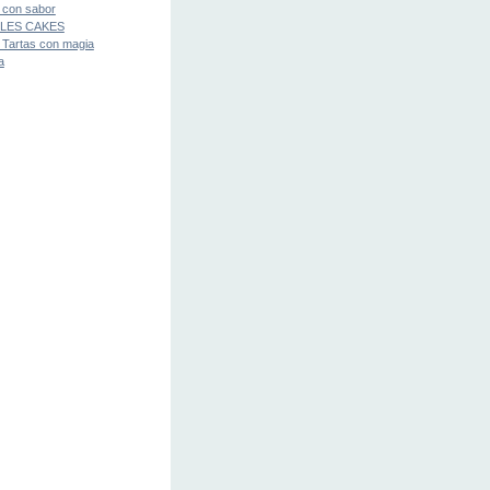
 con sabor
LES CAKES
 Tartas con magia
a