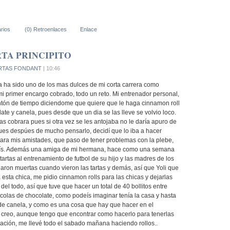
rios
(0) Retroenlaces
Enlace
TA PRINCIPITO
RTAS FONDANT
| 10:46
 ha sido uno de los mas dulces de mi corta carrera como
mi primer encargo cobrado, todo un reto. Mi entrenador personal,
ntón de tiempo diciendome que quiere que le haga cinnamon roll
ate y canela, pues desde que un dia se las lleve se volvio loco.
as cobrara pues si otra vez se les antojaba no le daría apuro de
es despúes de mucho pensarlo, decidí que lo iba a hacer
ara mis amistades, que paso de tener problemas con la plebe,
ís. Además una amiga de mi hermana, hace como una semana
 tartas al entrenamiento de futbol de su hijo y las madres de los
ron muertas cuando vieron las tartas y demás, así que Yoli que
esta chica, me pidio cinnamon rolls para las chicas y dejarlas
del todo, así que tuve que hacer un total de 40 bollitos entre
acolas de chocolate, como podeís imaginar tenía la casa y hasta
e canela, y como es una cosa que hay que hacer en el
creo, aunque tengo que encontrar como hacerlo para tenerlas
ación, me llevé todo el sabado mañana haciendo rollos..