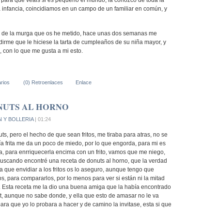
Y para que veais si es pequeño el mundo, la conozco de toda la
a infancia, coincidiamos en un campo de un familiar en común, y
de la murga que os he metido, hace unas dos semanas me
dirme que le hiciese la tarta de cumpleaños de su niña mayor, y
con lo que me gusta a mi esto.
rios
(0) Retroenlaces
Enlace
NUTS AL HORNO
N Y BOLLERIA
| 01:24
s, pero el hecho de que sean fritos, me tiraba para atras, no se
ía frita me da un poco de miedo, por lo que engorda, para mi es
a, para enrriquecerla encima con un frito, vamos que me niego,
uscando encontré una receta de donuts al horno, que la verdad
 que envidiar a los fritos os lo aseguro, aunque tengo que
tos, para compararlos, por lo menos para ver si están ni la mitad
 Esta receta me la dio una buena amiga que la había encontrado
et, aunque no sabe donde, y ella que esto de amasar no le va
ara que yo lo probara a hacer y de camino la invitase, esta si que