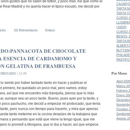
 unos gustos que no salen de futbol, y poco más. Asi que como el
CAJAR(G
al Real Madrid y no quería hacer el tipico escudo, me decidi por
TARTA 
TARTA 
CURSO D
LLOBRE
(15/03)
rios
(0) Retroenlaces
Enlace
CURSO D
BESOS, 
TARTA R
ALBERT
ADO:PANNACOTA DE CHOCOLATE
BUTTER
PHILADE
A ESENCIA DE CARDAMOMO Y
PASTIF
ON GELATINA DE FRAMBUESA
Por Meses
OBOCADO
| 12:48
Abril 200
 lo siento por haber tardado tanto en hacer y publicar el
Marzo 20
el primero, he quedado un poco mal, pero vamos, estoy
Febrero 
a, así que me encuentro más tranquila, pienso que lo más
Enero 20
par, aunque sea un poco tarde. Bueno, pues ayer por la tarde, y
Diciembr
n poco pachucho, me decidí a empezar mi probocado, que tenía
Noviembr
ante, pero nunca con tiempo para hacerlo, y mira que apenas
Octubre 
Septiemb
cuesta tanto meterme en la cocina despúes de la trabajera que
Agosto 2
mana y pensando que está que viene la tengo igual, que me
ero lo prometí a Morgana, que lo iba a hacer, así que empece.