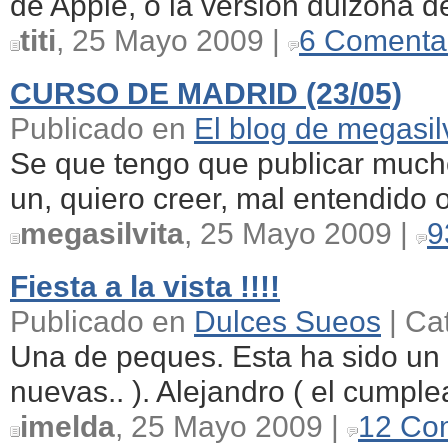
de Apple, o la version dulzona de
titi
, 25 Mayo 2009 |
6 Comenta
CURSO DE MADRID (23/05)
Publicado en
El blog de megasil
Se que tengo que publicar mucho
un, quiero creer, mal entendido o
megasilvita
, 25 Mayo 2009 |
9
Fiesta a la vista !!!!
Publicado en
Dulces Sueos
| Ca
Una de peques. Esta ha sido un r
nuevas.. ). Alejandro ( el cumplea
imelda
, 25 Mayo 2009 |
12 Co