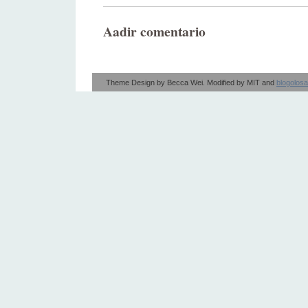
Aadir comentario
Theme Design by
Becca Wei
. Modified by
MIT
and
blogolos