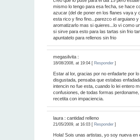
creo que lo puse para el dia 19 pero estate
mismo lo tengo para esa fecha, se hace con
azucar (del de poner en los flanes vaya y 
esta rico y fino fino...parezco el arguiano 
aromatizarlo mas si quieres...lo vi como u
si sirve para esto para las tartas sin frio t
apuntatelo para rellenos sin frio
megasilvita :
18/08/2008, at 19:04 [
Responder
]
Estar al lor, gracias por no enfadarte por l
disgustada, pensaba que estabas enfadada,
intencin no fue esta, cuando lo lei entero 
confusiones, de todas formas perdoname,
recetita con impaciencia.
laura : cantidad relleno
21/05/2009, at 16:03 [
Responder
]
Hola! Sois unas artistas, yo soy nueva en 