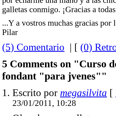
por echarme una mano y a las chi
galletas conmigo. ¡Gracias a todas
...Y a vostros muchas gracias por l
Pilar
(5) Comentario
| [
(0) Retr
5 Comments on "Curso de 
fondant "para jvenes""
Escrito por
megasilvita
[
23/01/2011, 10:28