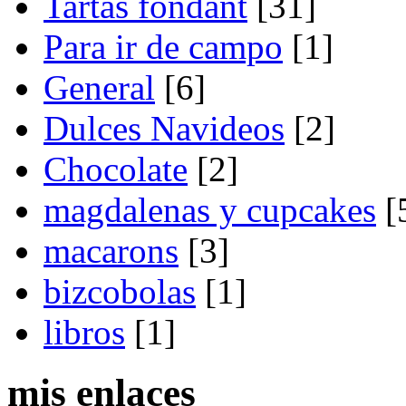
Tartas fondant
[31]
Para ir de campo
[1]
General
[6]
Dulces Navideos
[2]
Chocolate
[2]
magdalenas y cupcakes
[
macarons
[3]
bizcobolas
[1]
libros
[1]
mis enlaces