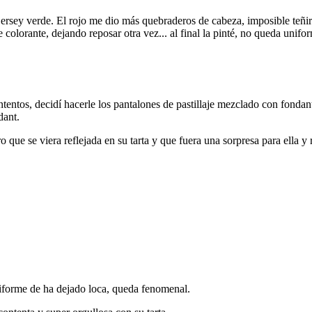
jersey verde. El rojo me dio más quebraderos de cabeza, imposible teñir
olorante, dejando reposar otra vez... al final la pinté, no queda unifor
 intentos, decidí hacerle los pantalones de pastillaje mezclado con fond
ndant.
 que se viera reflejada en su tarta y que fuera una sorpresa para ella y
niforme de ha dejado loca, queda fenomenal.