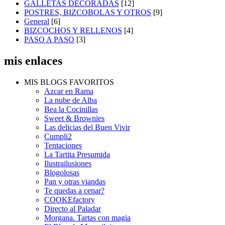
GALLETAS DECORADAS
[12]
POSTRES, BIZCOBOLAS Y OTROS
[9]
General
[6]
BIZCOCHOS Y RELLENOS
[4]
PASO A PASO
[3]
mis enlaces
MIS BLOGS FAVORITOS
Azcar en Rama
La nube de Alba
Bea la Cocinillas
Sweet & Brownies
Las delicias del Buen Vivir
Cumpli2
Tentaciones
La Tartita Presumida
Ilustrailusiones
Blogolosas
Pan y otras viandas
Te quedas a cenar?
COOKEfactory
Directo al Paladar
Morgana. Tartas con magia