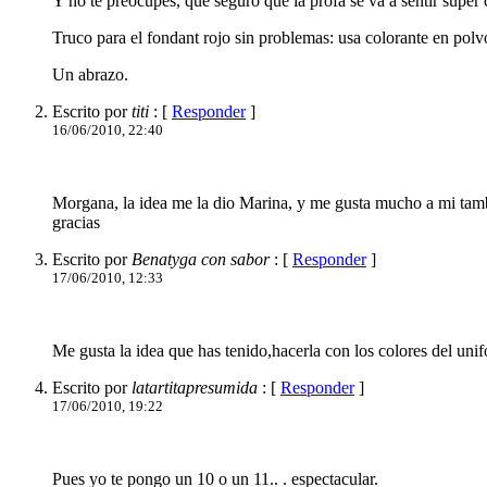
Y no te preocupes, que seguro que la profa se va a sentir super 
Truco para el fondant rojo sin problemas: usa colorante en pol
Un abrazo.
Escrito por
titi
: [
Responder
]
16/06/2010, 22:40
Morgana, la idea me la dio Marina, y me gusta mucho a mi tambi
gracias
Escrito por
Benatyga con sabor
: [
Responder
]
17/06/2010, 12:33
Me gusta la idea que has tenido,hacerla con los colores del uni
Escrito por
latartitapresumida
: [
Responder
]
17/06/2010, 19:22
Pues yo te pongo un 10 o un 11.. . espectacular.