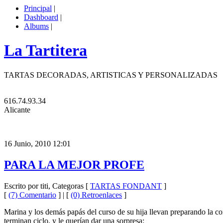
Principal
|
Dashboard
|
Albums
|
La Tartitera
TARTAS DECORADAS, ARTISTICAS Y PERSONALIZADAS
616.74.93.34
Alicante
16 Junio, 2010 12:01
PARA LA MEJOR PROFE
Escrito por titi, Categoras [
TARTAS FONDANT
]
[
(7) Comentario
] | [
(0) Retroenlaces
]
Marina y los demás papás del curso de su hija llevan preparando la com
terminan ciclo, y le querían dar una sorpresa: