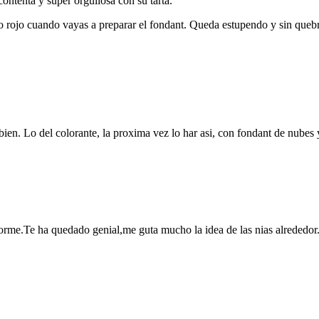
contenta y super orgullosa con su tarta.
vo rojo cuando vayas a preparar el fondant. Queda estupendo y sin queb
en. Lo del colorante, la proxima vez lo har asi, con fondant de nubes 
forme.Te ha quedado genial,me guta mucho la idea de las nias alrededor