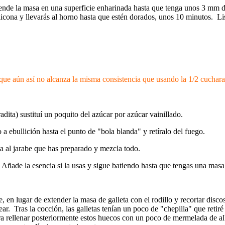
iende la masa en una superficie enharinada hasta que tenga unos 3 mm d
cona y llevarás al horno hasta que estén dorados, unos 10 minutos. Lista
 aún así no alcanza la misma consistencia que usando la 1/2 cucharada
dita) sustituí un poquito del azúcar por azúcar vainillado.
o a ebullición hasta el punto de "bola blanda" y retíralo del fuego.
ela al jarabe que has preparado y mezcla todo.
 Añade la esencia si la usas y sigue batiendo hasta que tengas una mas
e, en lugar de extender la masa de galleta con el rodillo y recortar di
ar. Tras la cocción, las galletas tenían un poco de "chepilla" que retir
ra rellenar posteriormente estos huecos con un poco de mermelada de a