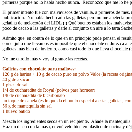
primeras porque no lo había hecho nunca. Reconozco que me lo he pa
El primer intento fue con malvaviscos de vainilla, a primeros de mes,
publicación. No había hecho aún las galletas pero no me apetecía prob
gelatina de melocotón del LIDL ¡¡¡ Qué buenos estaban los malvavisc
poco de cacao a las galletas y darle al conjunto un aire a lo tarta Sache
Admito que, en contra de lo que en un principio pude pensar, el resul
con el julio que llevamos es imposible que el chocolate endurezca a te
galletas más bien de invierno, como casi todo lo que lleva chocolate (c
No me enrollo más y voy al grano: las recetas.
Galletas con chocolate para mallows:
120 g de harina + 10 g de cacao puro en polvo Valor (la receta origina
40 g de azúcar
1 pizca de sal
1/4 de cucharadita de Royal (polvos para hornear)
1/8 de cucharadita de bicarbonato
un toque de canela (es lo que da el punto especial a estas galletas, co
56 g de mantequilla sin sal
1 huevo batido
Mezcla los ingredientes secos en un recipiente. Añade la mantequill
Haz un disco con la masa, envuélvelo bien en plástico de cocina y déj