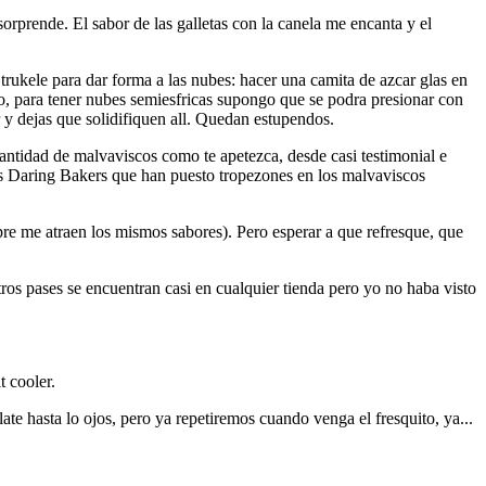
orprende. El sabor de las galletas con la canela me encanta y el
 trukele para dar forma a las nubes: hacer una camita de azcar glas en
, para tener nubes semiesfricas supongo que se podra presionar con
 y dejas que solidifiquen all. Quedan estupendos.
cantidad de malvaviscos como te apetezca, desde casi testimonial e
nas Daring Bakers que han puesto tropezones en los malvaviscos
pre me atraen los mismos sabores). Pero esperar a que refresque, que
tros pases se encuentran casi en cualquier tienda pero yo no haba visto
t cooler.
te hasta lo ojos, pero ya repetiremos cuando venga el fresquito, ya...