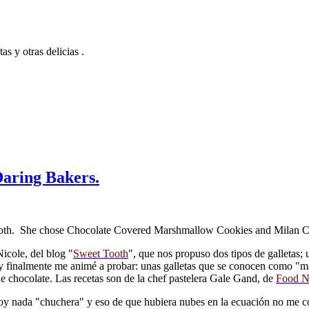
s y otras delicias .
Daring Bakers.
Tooth. She chose Chocolate Covered Marshmallow Cookies and Milan C
icole, del blog "
Sweet Tooth
", que nos propuso dos tipos de galletas;
 y finalmente me animé a probar: unas galletas que se conocen como "m
e chocolate. Las recetas son de la chef pastelera Gale Gand, de
Food N
soy nada "chuchera" y eso de que hubiera nubes en la ecuación no me c