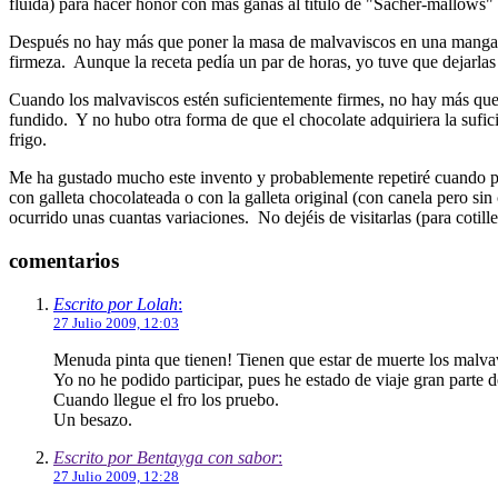
fluida) para hacer honor con más ganas al título de "Sacher-mallows" 
Después no hay más que poner la masa de malvaviscos en una manga past
firmeza. Aunque la receta pedía un par de horas, yo tuve que dejarlas
Cuando los malvaviscos estén suficientemente firmes, no hay más que c
fundido. Y no hubo otra forma de que el chocolate adquiriera la suficie
frigo.
Me ha gustado mucho este invento y probablemente repetiré cuando p
con galleta chocolateada o con la galleta original (con canela pero sin
ocurrido unas cuantas variaciones. No dejéis de visitarlas (para coti
comentarios
Escrito por Lolah
:
27 Julio 2009, 12:03
Menuda pinta que tienen! Tienen que estar de muerte los malvav
Yo no he podido participar, pues he estado de viaje gran parte 
Cuando llegue el fro los pruebo.
Un besazo.
Escrito por Bentayga con sabor
:
27 Julio 2009, 12:28