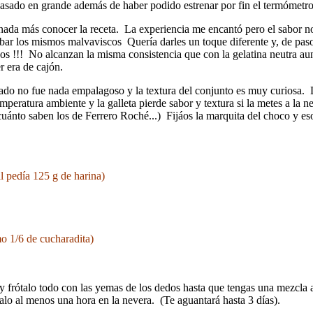
sado en grande además de haber podido estrenar por fin el termómetr
 nada más conocer la receta. La experiencia me encantó pero el sabor n
ar los mismos malvaviscos Quería darles un toque diferente y, de paso,
os !!! No alcanzan la misma consistencia que con la gelatina neutra a
r era de cajón.
tado no fue nada empalagoso y la textura del conjunto es muy curiosa. 
mperatura ambiente y la galleta pierde sabor y textura si la metes a la 
uánto saben los de Ferrero Roché...) Fijáos la marquita del choco y eso q
l pedía 125 g de harina)
mo 1/6 de cucharadita)
a y frótalo todo con las yemas de los dedos hasta que tengas una mezcl
alo al menos una hora en la nevera. (Te aguantará hasta 3 días).