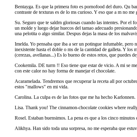
Bentayga. Es que la primera foto es pornofood del duro. Qu barb
contraste de texturas es de lo ms curioso. Y eso que a m no me g
Su. Seguro que te saldrn gloriosas cuando las intentes. Por el f
un molde y luego dejar huecos del tamao adecuado presionando 
una pelotita o algo similar. Despus dejas la masa de los malvav
Imelda. Yo pensaba que iba a ser un potingue infumable, pero no
inexistente hasta el doble o ms de la cantidad de galleta. Y l
(cerezas, avellanas...) Es lo bueno de estos retos, que puedes de
Cookemila. DE turrn !! Eso tiene que estar de vicio. A mi se me
con este calor no hay forma de manejar el chocolate.
Acaramelada. Tendremos que recuperar la receta all por octubre. 
estos "mallows" en mi vida.
Carolina. La culpa es de las fotos que me ha hecho Karlonnen. S
Lisa. Thank you! The cinnamon-chocolate cookies where really de
Rosel. Estaban buensimos. La pena es que a los cinco minutos de
Alikhya. Han sido toda una sorpresa, no me esperaba que estuvi