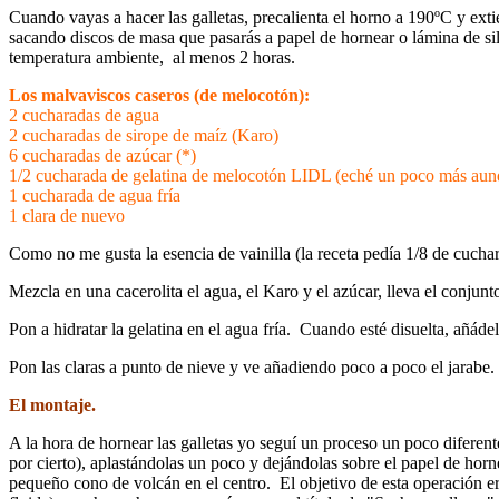
Cuando vayas a hacer las galletas, precalienta el horno a 190ºC y ext
sacando discos de masa que pasarás a papel de hornear o lámina de sili
temperatura ambiente, al menos 2 horas.
Los malvaviscos caseros (de melocotón):
2 cucharadas de agua
2 cucharadas de sirope de maíz (Karo)
6 cucharadas de azúcar (*)
1/2 cucharada de gelatina de melocotón LIDL (eché un poco más aunque
1 cucharada de agua fría
1 clara de nuevo
Como no me gusta la esencia de vainilla (la receta pedía 1/8 de cuchara
Mezcla en una cacerolita el agua, el Karo y el azúcar, lleva el conjunt
Pon a hidratar la gelatina en el agua fría. Cuando esté disuelta, añád
Pon las claras a punto de nieve y ve añadiendo poco a poco el jarabe.
El montaje.
A la hora de hornear las galletas yo seguí un proceso un poco diferent
por cierto), aplastándolas un poco y dejándolas sobre el papel de horne
pequeño cono de volcán en el centro. El objetivo de esta operación e