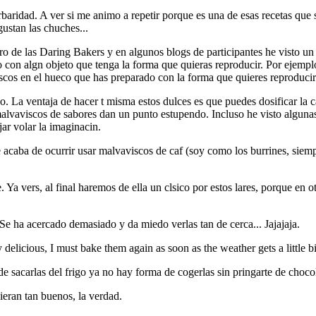
aridad. A ver si me animo a repetir porque es una de esas recetas que s
ustan las chuches...
oro de las Daring Bakers y en algunos blogs de participantes he visto un
con algn objeto que tenga la forma que quieras reproducir. Por ejemplo
iscos en el hueco que has preparado con la forma que quieres reproducir
. La ventaja de hacer t misma estos dulces es que puedes dosificar la 
os malvaviscos de sabores dan un punto estupendo. Incluso he visto algu
jar volar la imaginacin.
 acaba de ocurrir usar malvaviscos de caf (soy como los burrines, siem
Ya vers, al final haremos de ella un clsico por estos lares, porque en o
e ha acercado demasiado y da miedo verlas tan de cerca... Jajajaja.
licious, I must bake them again as soon as the weather gets a little bi
 sacarlas del frigo ya no hay forma de cogerlas sin pringarte de chocola
eran tan buenos, la verdad.