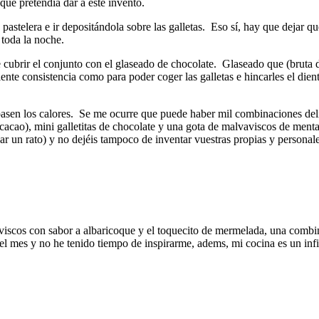
que pretendía dar a este invento.
elera e ir depositándola sobre las galletas. Eso sí, hay que dejar que
 toda la noche.
ubrir el conjunto con el glaseado de chocolate. Glaseado que (bruta de
nte consistencia como para poder coger las galletas e hincarles el dient
asen los calores. Se me ocurre que puede haber mil combinaciones del
 cacao), mini galletitas de chocolate y una gota de malvaviscos de menta
llear un rato) y no dejéis tampoco de inventar vuestras propias y perso
iscos con sabor a albaricoque y el toquecito de mermelada, una combin
del mes y no he tenido tiempo de inspirarme, adems, mi cocina es un inf