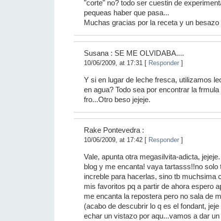
"corte" no? todo ser cuestin de experimen
pequeas haber que pasa...
Muchas gracias por la receta y un besazo
Susana : SE ME OLVIDABA....
10/06/2009, at 17:31 [
Responder
]
Y si en lugar de leche fresca, utilizamos 
en agua? Todo sea por encontrar la frmula
fro...Otro beso jejeje.
Rake Pontevedra :
10/06/2009, at 17:42 [
Responder
]
Vale, apunta otra megasilvita-adicta, jejeje
blog y me encanta! vaya tartasss!!no solo
increble para hacerlas, sino tb muchsima c
mis favoritos pq a partir de ahora espero 
me encanta la repostera pero no sala de mi
(acabo de descubrir lo q es el fondant, jeje
echar un vistazo por aqu...vamos a dar un 