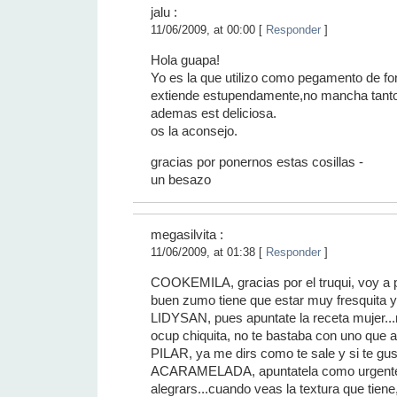
jalu :
11/06/2009, at 00:00 [
Responder
]
Hola guapa!
Yo es la que utilizo como pegamento de f
extiende estupendamente,no mancha tant
ademas est deliciosa.
os la aconsejo.
gracias por ponernos estas cosillas -
un besazo
megasilvita :
11/06/2009, at 01:38 [
Responder
]
COOKEMILA, gracias por el truqui, voy a p
buen zumo tiene que estar muy fresquita y r
LIDYSAN, pues apuntate la receta mujer..
ocup chiquita, no te bastaba con uno que
PILAR, ya me dirs como te sale y si te gus
ACARAMELADA, apuntatela como urgente 
alegrars...cuando veas la textura que tiene