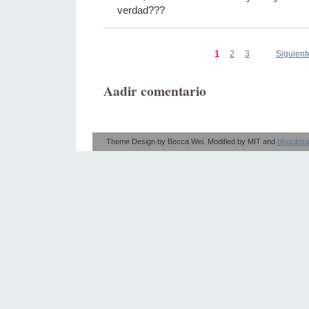
verdad???
1
2
3
Siguient
Aadir comentario
Theme Design by
Becca Wei
. Modified by
MIT
and
blogolos