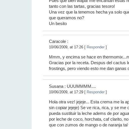
Pues que bien wapa! me encantan estas r
tanto con las tartas, gracias tesoro!
Una vez que la tenemos hecha ya solo qued
que queramos no?
Un besito
Caracole :
10/06/2009, at 17:26 [
Responder
]
Mmm, y encima se hace en thermomix...
Gracias por la receta. Despus del cactus le
frostings, pero viendo esto me dan ganas d
Susana : UUUMMMM....
10/06/2009, at 17:29 [
Responder
]
Hola otra vez! jejeje... Esta crema me la a
sin copiar jejeje) Se ve rica, rica, y se me
pueda sustituir la leche adems de por ag
por leche de coco, horchata, caf clarito, n
que con zumos de mango o de naranja tal 