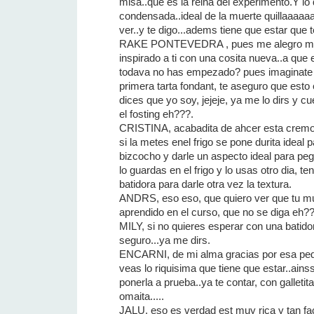
misa..que es la reina del experimento.Y lo 
condensada..ideal de la muerte quillaaaaaa
ver..y te digo...adems tiene que estar que t
RAKE PONTEVEDRA , pues me alegro mu
inspirado a ti con una cosita nueva..a que
todava no has empezado? pues imaginate
primera tarta fondant, te aseguro que esto 
dices que yo soy, jejeje, ya me lo dirs y
el fosting eh???.
CRISTINA, acabadita de ahcer esta cremos
si la metes enel frigo se pone durita ideal 
bizcocho y darle un aspecto ideal para pega
lo guardas en el frigo y lo usas otro dia, t
batidora para darle otra vez la textura.
ANDRS, eso eso, que quiero ver que tu muj
aprendido en el curso, que no se diga eh?
MILY, si no quieres esperar con una batidora
seguro...ya me dirs.
ENCARNI, de mi alma gracias por esa peda
veas lo riquisima que tiene que estar..ai
ponerla a prueba..ya te contar, con galleti
omaita.....
JALU, eso es verdad est muy rica y tan fac