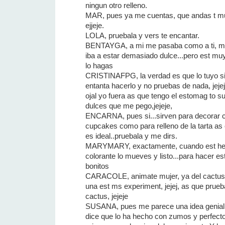
ningun otro relleno.
MAR, pues ya me cuentas, que andas t mu
ejjeje.
LOLA, pruebala y vers te encantar.
BENTAYGA, a mi me pasaba como a ti, me
iba a estar demasiado dulce...pero est muy
lo hagas
CRISTINAFPG, la verdad es que lo tuyo si 
entanta hacerlo y no pruebas de nada, jejeje
ojal yo fuera as que tengo el estomag to su
dulces que me pego,jejeje,
ENCARNA, pues si...sirven para decorar
cupcakes como para relleno de la tarta a
es ideal..pruebala y me dirs.
MARYMARY, exactamente, cuando est hec
colorante lo mueves y listo...para hacer e
bonitos
CARACOLE, animate mujer, ya del cactus h
una est ms experiment, jejej, as que prueb
cactus, jejeje
SUSANA, pues me parece una idea genial..
dice que lo ha hecho con zumos y perfectos.