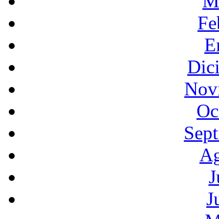
M
Fe
E
Dic
Nov
Oc
Sept
Ag
J
J