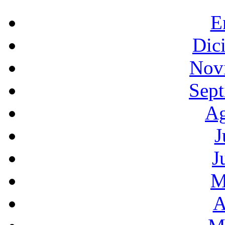
E
Dic
Nov
Sept
Ag
J
J
M
A