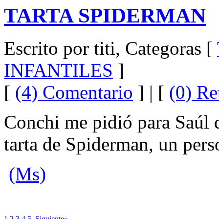
TARTA SPIDERMAN
Escrito por titi, Categoras [
INFANTILES
]
[
(4) Comentario
] | [
(0) Re
Conchi me pidió para Saúl 
tarta de Spiderman, un pers
(Ms)
1
2
3
4
5
Siguiente»