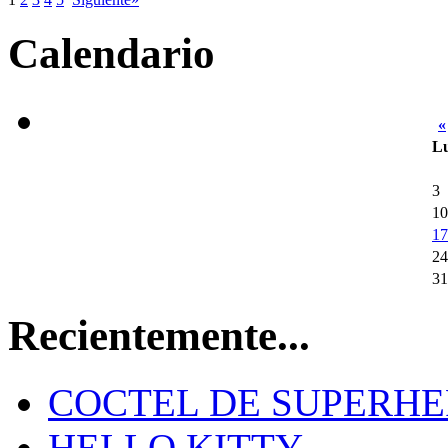
Calendario
«
L
3
10
17
24
31
Recientemente...
COCTEL DE SUPERHE
HELLO KITTY