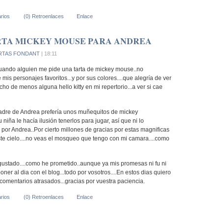
rios
(0) Retroenlaces
Enlace
RTA MICKEY MOUSE PARA ANDREA
RTAS FONDANT
| 18:11
uando alguien me pide una tarta de mickey mouse..no
 mis personajes favoritos...y por sus colores....que alegría de ver
cho de menos alguna hello kitty en mi repertorio...a ver si cae
adre de Andrea prefería unos muñequitos de mickey
niña le hacía ilusión tenerlos para jugar, así que ni lo
por Andrea..Por cierto millones de gracias por estas magnificas
e cielo....no veas el mosqueo que tengo con mi camara....como
ustado....como he prometido..aunque ya mis promesas ni fu ni
poner al dia con el blog...todo por vosotros....En estos dias quiero
 comentarios atrasados...gracias por vuestra paciencia.
rios
(0) Retroenlaces
Enlace