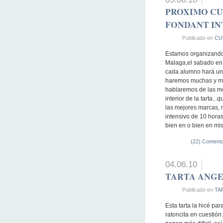
PROXIMO CU
FONDANT INT
Publicado en
CU
Estamos organizando 
Malaga,el sabado en 
cada alumno hará una 
haremos muchas y mu
hablaremos de las me
interior de la tarta.
las mejores marcas, m
intensivo de 10 horas
bien en o bien en mis
(22) Comenta
04.06.10
TARTA ANGE
Publicado en
TA
Esta tarta la hicé par
ratoncita en cuestión.