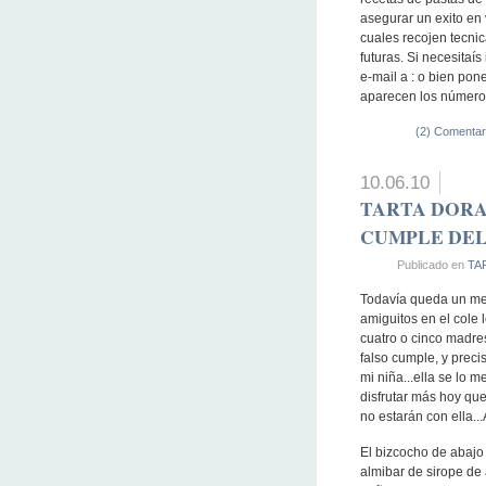
asegurar un exito en 
cuales recojen tecnic
futuras. Si necesita
e-mail a : o bien pon
aparecen los número
(2) Comentar
10.06.10
TARTA DORA
CUMPLE DEL
Publicado en
TA
Todavía queda un mes
amiguitos en el cole 
cuatro o cinco madre
falso cumple, y prec
mi niña...ella se lo 
disfrutar más hoy que
no estarán con ella...
El bizcocho de abajo 
almibar de sirope de