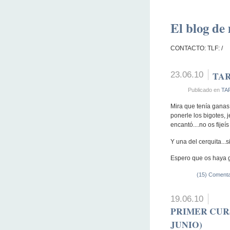
El blog de 
CONTACTO: TLF: /
23.06.10
TA
Publicado en
TA
Mira que tenía ganas
ponerle los bigotes, 
encantó....no os fijeís
Y una del cerquita...s
Espero que os haya g
(15) Comenta
19.06.10
PRIMER CUR
JUNIO)