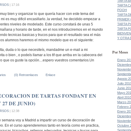
TARTA B
RSOS
| 17:16
TARTA C
POOH
muy bien y organizar lo que quería hacer con este tema del
TARTA D
i es muy dificil encasillarlo..la verdad, he decidido empezar a
PRIMER
TARTA P
erentes niveles de modelado. Este curso constará de unas 5
TARTA P
 mañana y horario de tarde, en el nos introduciremos en el mundo
BIENVEN
ndo tecnicas basicas y trucos para que el resultado sea el más
Y OTRA D
s los alumnos haremos el mismo modelo que es el siguiente:
lta, duda o lo que necesiteís, mandadme un e-mail a mi
Por Meses
ta o bien , o podeís llamar a los tlf que arriba en la cabecera del
Enero 20
o que os guste la opción....espero vuestros comentarios.Un
Diciembr
Noviembr
Septiemb
rios
(0) Retroenlaces
Enlace
Agosto 2
Julio 201
Junio 20
Mayo 20
ECORACION DE TARTAS FONDANT EN
Abril 201
 27 DE JUNIO)
Marzo 20
Febrero 
RSOS
| 12:38
Enero 20
Diciembr
de semana voy a Madrid a impartir un curso de decoración de
Noviembr
ivo. En el curso aprenderemos tanto en teoría como en practica,
Octubre 
Septiemb
azucar, bizcochos, rellenos adecuados, tecnicas y trucos para