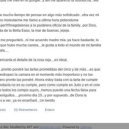
í que me metí en el google...y allí me aparecío la susodicha...Mu
 mucho tiempo de pensar en algo más sofisticado...otra vez mi
 no molestarme me llamo a ultima hora pidiendome
r!!!!!magdalenas a la pastelera oficial de la family...por Dios,
nda de la Bella Easo, la mar de buenas, jejeje.
i me pregunteís...ni me acuerdo madre mia..ya hace bastante, lo
 que hubo mucha canela....le gusta a todo el mundo de mi familia
la....
ncanta el detalle de la rosa roja....es ideal.
.pronto pondré las tartas prometidas del circo y de más....es que
estropeo la camara en el momento más inoportuno y no las
ero pronto las pondré. Ahora estoy liada con la tarta de cumple
, todavía no es su cumple, pero como cumple en Julio y en el cole
e todos los compis suyos...hemos puesto una fecha falsa para
miguitos.....proximo dia 10...y por supuesto...de Dora la
 a ver...ya os enseñaré...Un besito.
rios
(0) Retroenlaces
Enlace
ca Wei
. Modified by
MIT
and
blogolosas.com
. Powered by
Lifetype
.