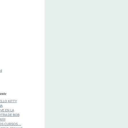
rd
ente
ELLO KITTY
NA
IVE EN LA
..OTRA DE BOB
!!!!
S CURSOS....