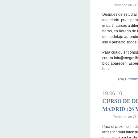
Publicado en
CU
Despúes de estudiar 
modelado..pues para m
impartir cursos a dif
horas, en horario de
de modelaje aprendie
liso y perfecto.Todo
Para cualquier consu
correo:info@megasilvi
blog aparecen. Esper
beso.
(20) Comenta
19.06.10
CURSO DE D
MADRID (26 Y
Publicado en
CU
Para el proximo fin 
tartas fondant intens
recetas de pastas de 