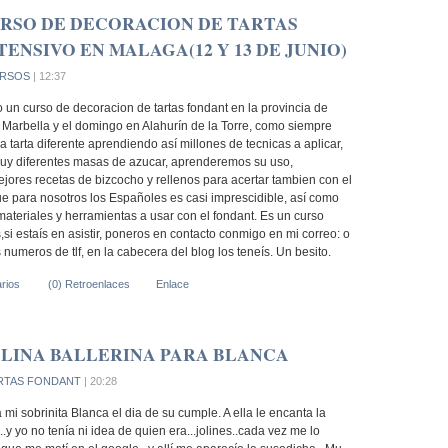
RSO DE DECORACION DE TARTAS
ENSIVO EN MALAGA(12 Y 13 DE JUNIO)
RSOS
| 12:37
un curso de decoracion de tartas fondant en la provincia de
Marbella y el domingo en Alahurín de la Torre, como siempre
tarta diferente aprendiendo así millones de tecnicas a aplicar,
y diferentes masas de azucar, aprenderemos su uso,
jores recetas de bizcocho y rellenos para acertar tambien con el
..que para nosotros los Españoles es casi imprescidible, así como
ateriales y herramientas a usar con el fondant. Es un curso
,si estaís en asistir, poneros en contacto conmigo en mi correo: o
 numeros de tlf, en la cabecera del blog los teneís. Un besito.
rios
(0) Retroenlaces
Enlace
LINA BALLERINA PARA BLANCA
RTAS FONDANT
| 20:28
a mi sobrinita Blanca el dia de su cumple. A ella le encanta la
..y yo no tenía ni idea de quien era...jolines..cada vez me lo