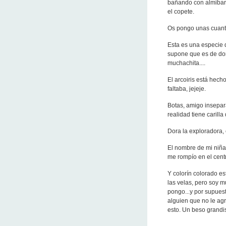
bañando con almibar 
el copete.
Os pongo unas cuantas
Esta es una especie d
supone que es de don
muchachita....
El arcoiris está hecho
faltaba, jejeje.
Botas, amigo insepar
realidad tiene carilla
Dora la exploradora, 
El nombre de mi niña..
me rompío en el centro
Y colorín colorado e
las velas, pero soy m
pongo...y por supuest
alguien que no le agr
esto. Un beso grandisi