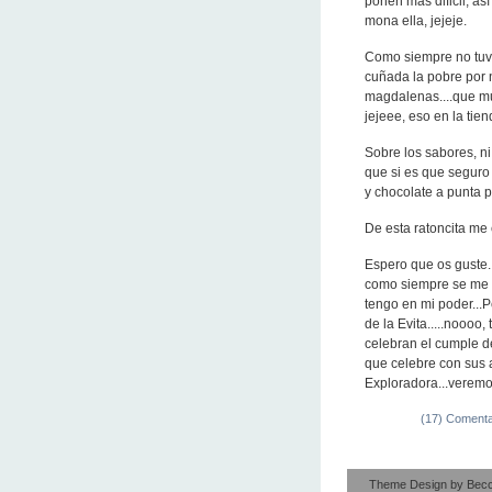
ponen más dificil, as
mona ella, jejeje.
Como siempre no tuve
cuñada la pobre por
magdalenas....que muje
jejeee, eso en la tie
Sobre los sabores, n
que si es que seguro
y chocolate a punta pa
De esta ratoncita me e
Espero que os guste..
como siempre se me 
tengo en mi poder...P
de la Evita.....noooo
celebran el cumple d
que celebre con sus a
Exploradora...veremos
(17) Comenta
Theme Design by
Bec