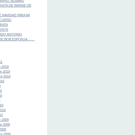
ARRIO SESAMO
ASITA DE WINNIE DE
E NAVIDAD PARA MI
 CURSO
IRATA
ONYS
IDO ANTONIO
E BOB ESPONJA........
11
e 2010
e 2010
re 2010
010
0
10
10
0
10
2010
10
e 2009
e 2009
2009
re 2009