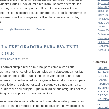
Agosto 2
vuestras tartas. Cada alumno realizará una tarta diferente, las
Julio 200
as muy practicas para poder aplicar a todas vuestras tartas
Junio 20
ís información adicional o cualquier pregunta, podeís mandarme un
Mayo 20
eros en contacto conmigo en mi tlf, en la cabecera de mi blog
Abril 200
s.
Marzo 20
Febrero 
ios
(0) Retroenlaces
Enlace
Enero 20
Diciembr
Noviembr
Octubre 
 LA EXPLORADORA PARA EVA EN EL
Septiemb
Agosto 2
 COLE
RTAS FONDANT
| 17:36
Categorías
 para el cumple real de mi niña, pero como a todos sus
OTRAS DE
les hace ilusión celebrar los cumples en la clase, quedamos las
TARTAS 
s que tenemos niños que cumplen en veranito para hacer un
CURSOS 
General [
isamente hoy me ha tocado a mi. Quería hacer algo precioso para
RECETAS
merece todo y no solo por eso..sino porque yo se que casi iba a
TARTAS 
 el día real de su cumple....que la mitad de sus amiguitos del cole
RELLENO
Así que por supuesto....Tartuqui de Dora....
BIZCOCH
NOVEDAD
es un msc de vainilla relleno de frosting de vainilla y bañado en
[1]
 arce.El piso del medio está hecho de bizcocho brownie delicioso,
PASO A 