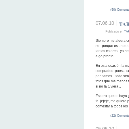
(50) Comenta
07.06.10
TA
Publicado en
TA
Siempre me alegra c
se...porque es uno de
tantos colores...ya he
algo pronto:....
En esta ocasión la m
comprados..pues a su 
pensamos....todo sea 
fotos que me mandast
si no la tuviera...
Espero que os haya g
fa, jejeje, me quiero 
contestar a todos los
(22) Comenta
05.06.10