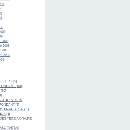
009
9
09
09
9
09
2009
09
e 2008
e 2008
2008
re 2008
008
LICIAS [5]
FONDANT [108]
[60]
4]
 UTILES PARA
FONDANT [9]
S PARA TARTAS [5]
OS [4]
ES TIENDA ON-LINE
PASO TARTAS