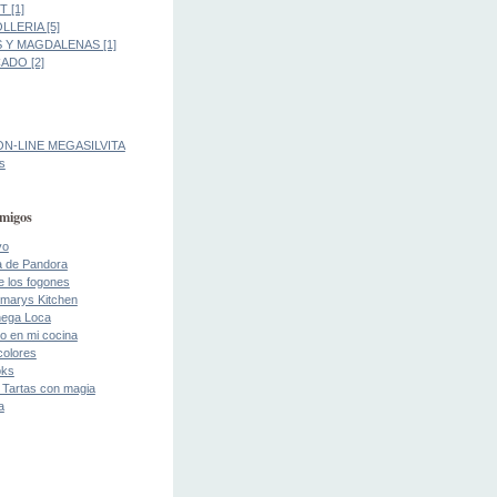
 [1]
LLERIA [5]
 Y MAGDALENAS [1]
DO [2]
ON-LINE MEGASILVITA
s
migos
yo
a de Pandora
de los fogones
marys Kitchen
ega Loca
o en mi cocina
colores
oks
 Tartas con magia
a