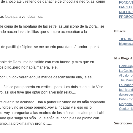
de chocolate y relleno de ganaché de chocolate negro, así como
FONDANT
PAN Y BO
MUFFINS
 fotos para ver detallitos:
PROBOCA
e copia de la montaña de las estrellas...un icono de la Dora....se
Enlaces
de nacen las estrellitas que siempre acompañan a la
TIENDA 
blogolosa
 de pastillaje filipino, se me ocurrío para dar más color....por si
Mis Blogs A
able de Dora...me ha salido con cara bueno..y mira que en
Cake Aki
 de pillo..pero no había manera, jeje.
La Cocin
Al calor 
con un look veraniego, la mar de descansadita ella, jejee.
The Mary
La Manch
.ló hice para ponerlo en vertical, pero si os dais cuenta...la V se
fuchicand
..así que tuve que optar por la versión relax....
dulcesde
Buba Co
ste cuento se acabado....iba a poner un video de mi niña soplando
Morgana.
u torpe y no sé como ponerlo..voy a indagar y si eso os lo
Cookemil
o..voy a preguntar a las madres de los niños que salen por si ahí
ade que salga su niño....que ahí que ir con pies de plomo con
Suscripción
mo...la proxima muy pronto.......