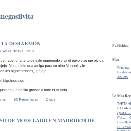
megasilvita
RTA DORAEMON
Publicidad
RTAS FONDANT
| 20:04
Men
 de hacer una tarta de este muñequito y va el pavo y se me olvida
jejeje. Me la pidio una amiga para su niño Manuel, y le
Principal
 en los bigotesssssss, jejejeje....
Dashboa
Albums
in bigotessssss.....
ustado, un besito grande a todo el mundo....
Lo Más Reci
rios
(0) Retroenlaces
Enlace
TARTA H
BAILARI
QUIEN V
PIA......
SO DE MODELADO EN MADRID(28 DE
ESPONJA!
PROXIMO