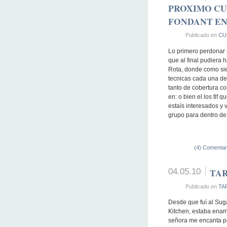
PROXIMO CU
FONDANT EN 
Publicado en
CU
Lo primero perdonar 
que al final pudiera 
Rota, donde como sie
tecnicas cada una de
tanto de cobertura c
en: o bien el los tlf 
estaís interesados y 
grupo para dentro de
(4) Comentar
04.05.10
TA
Publicado en
TA
Desde que fuí al Sug
Kitchen, estaba enamo
señora me encanta po