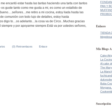
FONDANT
, me encantó estar hasta las tantas haciendo una tarta con tantos
PAN Y BO
e os guste tanto como me gusta a mi, es como un estallido de
MUFFINS
ueno.....señores....me retiro a mi cocina, estoy liada hasta las
PROBOCA
 de comunión con todo lujo de detalles, estoy hasta
os digo to....os adelanto....la cosa va de Circo...Muchas gracias
Enlaces
ahí siempre y por apoyarme siempre.Está va por ustedes señores,
TIENDA 
blogolosa
rios
(0) Retroenlaces
Enlace
Mis Blogs A
Cake Aki
La Cocin
Al calor 
The Mary
La Manch
fuchicand
dulcesde
Buba Co
Morgana.
Cookemil
Suscripción