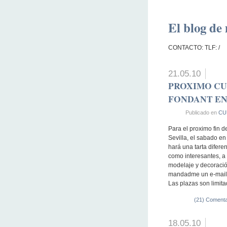
El blog de 
CONTACTO: TLF: /
21.05.10
PROXIMO CU
FONDANT EN 
Publicado en
CU
Para el proximo fin 
Sevilla, el sabado 
hará una tarta difer
como interesantes, a
modelaje y decoración
mandadme un e-mail: 
Las plazas son limit
(21) Comenta
18.05.10