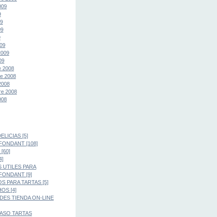
009
9
09
09
9
09
2009
09
e 2008
e 2008
2008
re 2008
008
LICIAS [5]
FONDANT [108]
[60]
4]
 UTILES PARA
FONDANT [9]
S PARA TARTAS [5]
OS [4]
ES TIENDA ON-LINE
PASO TARTAS