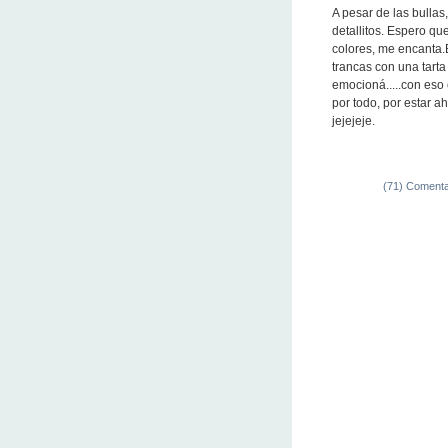
A pesar de las bullas
detallitos. Espero qu
colores, me encanta.B
trancas con una tarta
emocioná.....con eso 
por todo, por estar 
jejejeje.
(71) Comenta