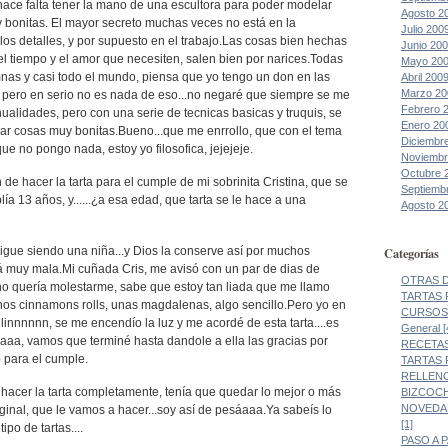
hace falta tener la mano de una escultora para poder modelar
Agosto 2
y bonitas. El mayor secreto muchas veces no está en la
Julio 200
los detalles, y por supuesto en el trabajo.Las cosas bien hechas
Junio 20
el tiempo y el amor que necesiten, salen bien por narices.Todas
Mayo 20
nas y casi todo el mundo, piensa que yo tengo un don en las
Abril 200
Marzo 20
pero en serio no es nada de eso...no negaré que siempre se me
Febrero 
alidades, pero con una serie de tecnicas basicas y truquis, se
Enero 20
ar cosas muy bonitas.Bueno...que me enrrollo, que con el tema
Diciembr
 no pongo nada, estoy yo filosofica, jejejeje.
Noviembr
Octubre 
de hacer la tarta para el cumple de mi sobrinita Cristina, que se
Septiemb
ía 13 años, y......¿a esa edad, que tarta se le hace a una
Agosto 2
Categorías
igue siendo una niña...y Dios la conserve así por muchos
tá muy mala.Mi cuñada Cris, me avisó con un par de dias de
OTRAS DE
 no quería molestarme, sabe que estoy tan liada que me llamo
TARTAS 
unos cinnamons rolls, unas magdalenas, algo sencillo.Pero yo en
CURSOS 
.Clinnnnnn, se me encendío la luz y me acordé de esta tarta....es
General [
a, vamos que terminé hasta dandole a ella las gracias por
RECETAS
 para el cumple.
TARTAS 
RELLENO
 hacer la tarta completamente, tenía que quedar lo mejor o más
BIZCOCH
NOVEDAD
riginal, que le vamos a hacer...soy así de pesáaaa.Ya sabeís lo
[1]
po de tartas....
PASO A 