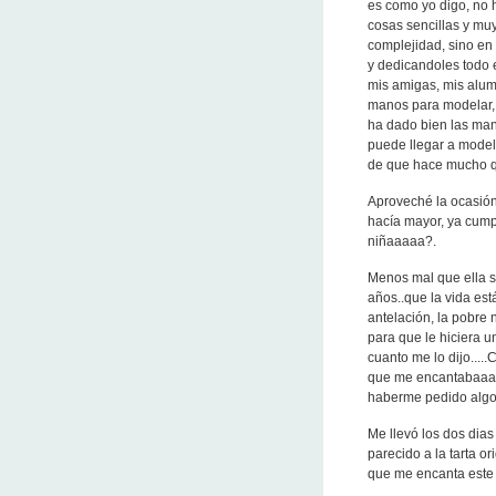
es como yo digo, no 
cosas sencillas y mu
complejidad, sino en 
y dedicandoles todo 
mis amigas, mis alum
manos para modelar, 
ha dado bien las manu
puede llegar a model
de que hace mucho que
Aproveché la ocasión 
hacía mayor, ya cumpl
niñaaaaa?.
Menos mal que ella s
años..que la vida es
antelación, la pobre
para que le hiciera 
cuanto me lo dijo....
que me encantabaaaaa
haberme pedido algo
Me llevó los dos dias
parecido a la tarta o
que me encanta este ti