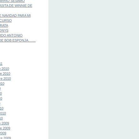
ARRIO SESAMO
ASITA DE WINNIE DE
E NAVIDAD PARA MI
 CURSO
IRATA
ONYS
IDO ANTONIO
E BOB ESPONJA........
11
e 2010
e 2010
re 2010
010
0
10
10
0
10
2010
10
e 2009
e 2009
2009
re 2009