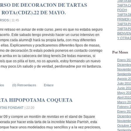
TARTA B
RSO DE DECORACION DE TARTAS
TARTA C
POOH
ROTA(CDIZ).22 DE MAYO.
TARTA D
PRIMER
RSOS
| 11:45
TARTA P
TARTA P
mi retraso en avisar de este curso..pero es que no estaba seguro
BIENVEN
hacerlo. Este sabado tengo previsto hacer un curso intensivo en
Y OTRA D
mpre cada alumn@ hará su propia tarta, con muy diferentes
 ellas. Explicaremos y practicaremos diferentes tipos de masas,
omo de decoración.Si estaís podeís poneros en contacto conmigo
Por Meses
que arriba en la cabecera del blog teneís.De todas maneras, si
Enero 20
veís que os pilla el toro, no os apureís, estoy formando un nuevo
Diciembr
 muy poco.Un saludo y de verdad, perdonadme por mi tardanza.
Noviembr
Septiemb
Agosto 2
Julio 201
ios
(0) Retroenlaces
Enlace
Junio 20
Mayo 20
Abril 201
RTA HIPOPOTAMA COQUETA
Marzo 20
Febrero 
RTAS FONDANT
| 22:20
Enero 20
Diciembr
ar 09 y compre un montón de revistas en el stand de Square
Noviembr
rada por hacer esta tarta de la increible Maisie Parrish, esta
Octubre 
rque hace unos modelados muy sencillos y a la vez preciosos,
Septiemb