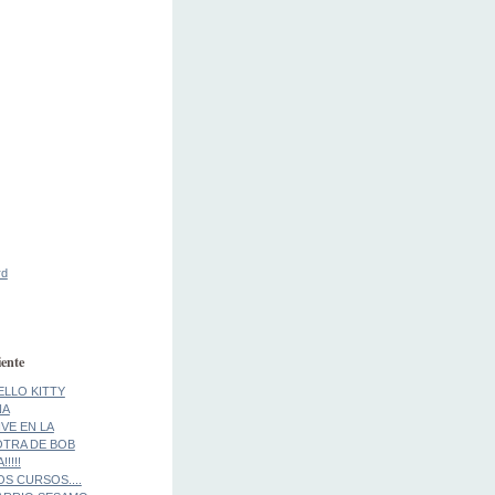
rd
ente
ELLO KITTY
NA
IVE EN LA
..OTRA DE BOB
!!!!
S CURSOS....