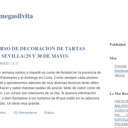
megasilvita
Publicidad
RSO DE DECORACION DE TARTAS
SEVILLA(29 Y 30 DE MAYO)
Men
RSOS
| 18:20
Principal
Dashboa
de semana vamos a impartir un curso de fondant en la provincia de
Albums
en Palomares y el domingo en Coria. Como siempre cada alumno
ente y aprederemos además de muy diversas tecnicas tanto utiles
 hacer y saber manejar pastas de azúcar, tanto de cubrir como de
Lo Más Reci
. Los cursos son intensivos de un dia. Si quereís información
o bien llamadme a los numeros de tlf que están en la cabecera.
TARTA H
adas. Un beso muy grande.
BAILARI
QUIEN V
rios
(0) Retroenlaces
Enlace
PIA......
ESPONJA!
PROXIMO