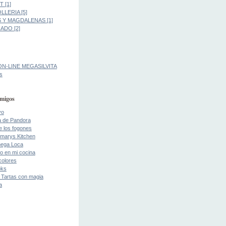
 [1]
LLERIA [5]
 Y MAGDALENAS [1]
DO [2]
ON-LINE MEGASILVITA
s
migos
yo
a de Pandora
de los fogones
marys Kitchen
ega Loca
o en mi cocina
colores
oks
 Tartas con magia
a