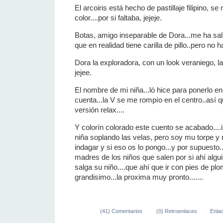
El arcoiris está hecho de pastillaje filipino, 
color....por si faltaba, jejeje.
Botas, amigo inseparable de Dora...me ha sal
que en realidad tiene carilla de pillo..pero no 
Dora la exploradora, con un look veraniego, l
jejee.
El nombre de mi niña...ló hice para ponerlo en 
cuenta...la V se me rompío en el centro..así q
versión relax....
Y colorín colorado este cuento se acabado....
niña soplando las velas, pero soy mu torpe y
indagar y si eso os lo pongo...y por supuesto.
madres de los niños que salen por si ahí algu
salga su niño....que ahí que ir con pies de p
grandisimo...la proxima muy pronto.......
(41) Comentarios
(0) Retroenlaces
Enla