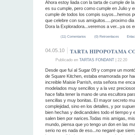
Ahora estoy liada con la tarta de cumple de la 
es su cumple, pero como cumple en Julio y en
cumple de todos los compis suyos...hemos pu
que celebre con sus amiguitos.....proximo dia 
Dora la Exploradora...veremos a ver...ya os e
(11) Comentarios
(0) Retroenlaces
Enla
04.05.10
TARTA HIPOPOTAMA C
Publicado en
TARTAS FONDANT
| 22:20
Desde que fuí al Sugar 09 y compre un montón
de Square Kitchen, estaba enamorada por hace
increible Maisie Parrish, esta señora me enc
modelados muy sencillos y a la vez precioso
hace falta tener la mano de una escultora pa
sencillas y muy bonitas. El mayor secreto m
complejidad, sino en los detalles, y por supue
bien hechas y dedicandoles todo el tiempo y 
salen bien por narices.Todas mis amigas, mis
mundo, piensa que yo tengo un don en las ma
serio no es nada de eso...no negaré que sie