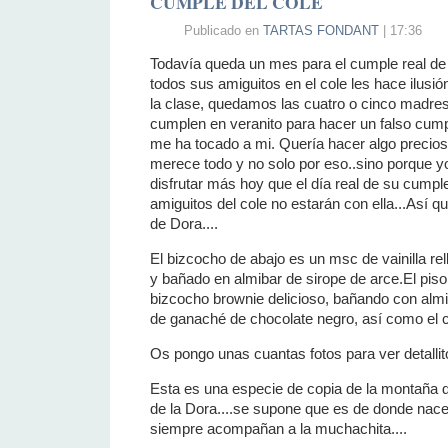
CUMPLE DEL COLE
Publicado en
TARTAS FONDANT
| 17:36
Todavía queda un mes para el cumple real de
todos sus amiguitos en el cole les hace ilusi
la clase, quedamos las cuatro o cinco madre
cumplen en veranito para hacer un falso cum
me ha tocado a mi. Quería hacer algo precioso 
merece todo y no solo por eso..sino porque yo
disfrutar más hoy que el día real de su cumple
amiguitos del cole no estarán con ella...Así qu
de Dora....
El bizcocho de abajo es un msc de vainilla rell
y bañado en almibar de sirope de arce.El pis
bizcocho brownie delicioso, bañando con almi
de ganaché de chocolate negro, así como el 
Os pongo unas cuantas fotos para ver detallit
Esta es una especie de copia de la montaña de
de la Dora....se supone que es de donde nacen
siempre acompañan a la muchachita....