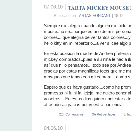
07.06.10
TARTA MICKEY MOUSE
Publicado en
TARTAS FONDANT
| 18:11
Siempre me alegra cuando alguien me pide un
mouse..no se...porque es uno de mis personaj
colores....que alegría de ver tantos colores.
hello kitty en mi repertorio...a ver si cae algo p
En esta ocasión la madre de Andrea prefería
mickey comprados..pues a su niña le hacía ilu
así que ni lo pensamos....todo sea por Andrea.
gracias por estas magnificas fotos que me man
mosqueo que tengo con mi camara....como si n
Espero que os haya gustado....como he prom
promesas ni fu ni fa, jejeje, me quiero poner al
vosotros....En estos dias quiero contestar a 
atrasados...gracias por vuestra paciencia.
(20) Comentarios
(0) Retroenlaces
Enla
04.06.10