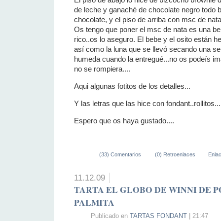
El piso de abajo lo hice de bizcocho brownie d
de leche y ganaché de chocolate negro todo 
chocolate, y el piso de arriba con msc de nata
Os tengo que poner el msc de nata es una be
rico..os lo aseguro. El bebe y el osito están
así como la luna que se llevó secando una s
humeda cuando la entregué...no os podeís ima
no se rompiera....
Aqui algunas fotitos de los detalles...
Y las letras que las hice con fondant..rollitos...l
Espero que os haya gustado....
(33) Comentarios
(0) Retroenlaces
Enla
11.12.09
TARTA EL GLOBO DE WINNI DE 
PALMITA
Publicado en
TARTAS FONDANT
| 21:47