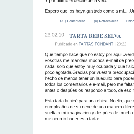
Y por ultimo el detalle de la vela:
Espero que os haya gustado como a mi.....U
(31) Comentarios
(0) Retroenlaces
Enla
23.02.10
TARTA BEBE SELVA
Publicado en
TARTAS FONDANT
| 20:22
Que tiempo hace que no estoy por aqui...ve
vosotras me mandaís muchos e-mail de preo
nada, solo que estoy muy ocupada y que fisi
poco agotada.Gracias por vuestra preocupaci
hecho de menos tener un huequito para pode
todos los comentarios e e-mail, pero me falta
antes o despúes os respondo a todo, de eso 
Esta tarta la hicé para una chica, Noelia, que 
cumpleaños de su nene de una manera diferen
suelta a mi imaginación y despúes de mucho p
me ocurrío hacer esta tarta: