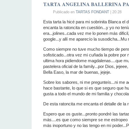
TARTA ANGELINA BALLERINA P
Publicado en
TARTAS FONDANT
| 20:28
Esta tarta la hicé para mi sobrinita Blanca el d
encanta la ratoncita en cuestión...y yo no tení
era...jolines..cada vez me lo ponen más difici
google...y allí me aparecío la susodicha...Mu m
Como siempre no tuve mucho tiempo de pens
sofisticado...otra vez mi cuñada la pobre po
ultima hora pidiendome magdalenas....que muj
pastelera oficial de la family...por Dios, jejeee
Bella Easo, la mar de buenas, jejeje.
Sobre los sabores, ni me pregunteís...ni me 
hace bastante, lo que si es que seguro que h
gusta a todo el mundo de mi familia y chocolat
De esta ratoncita me encanta el detalle de la ro
Espero que os guste...pronto pondré las tarta
más....es que como siempre se me estropeo
más inoportuno y no las tengo en mi poder...P