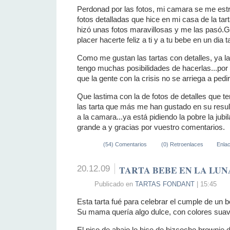
Perdonad por las fotos, mi camara se me estr
fotos detalladas que hice en mi casa de la ta
hizó unas fotos maravillosas y me las pasó.G
placer hacerte feliz a ti y a tu bebe en un dia 
Como me gustan las tartas con detalles, ya l
tengo muchas posibilidades de hacerlas...por 
que la gente con la crisis no se arriega a pedi
Que lastima con la de fotos de detalles que te
las tarta que más me han gustado en su result
a la camara...ya está pidiendo la pobre la jub
grande a y gracias por vuestro comentarios.
(54) Comentarios
(0) Retroenlaces
Enla
20.12.09
TARTA BEBE EN LA LU
Publicado en
TARTAS FONDANT
| 15:45
Esta tarta fué para celebrar el cumple de un 
Su mama quería algo dulce, con colores suave