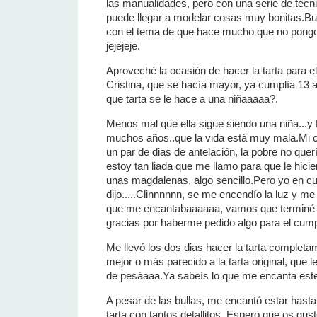
las manualidades, pero con una serie de tecni
puede llegar a modelar cosas muy bonitas.Bue
con el tema de que hace mucho que no pongo n
jejejeje.
Aproveché la ocasión de hacer la tarta para e
Cristina, que se hacía mayor, ya cumplía 13 añ
que tarta se le hace a una niñaaaaa?.
Menos mal que ella sigue siendo una niña...y 
muchos años..que la vida está muy mala.Mi 
un par de dias de antelación, la pobre no qu
estoy tan liada que me llamo para que le hici
unas magdalenas, algo sencillo.Pero yo en c
dijo.....Clinnnnnn, se me encendío la luz y me 
que me encantabaaaaaa, vamos que terminé h
gracias por haberme pedido algo para el cump
Me llevó los dos dias hacer la tarta completa
mejor o más parecido a la tarta original, que 
de pesáaaa.Ya sabeís lo que me encanta este t
A pesar de las bullas, me encantó estar hasta
tarta con tantos detallitos. Espero que os gu