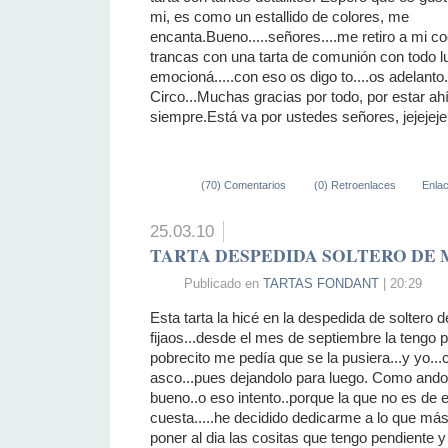
mi, es como un estallido de colores, me
encanta.Bueno.....señores....me retiro a mi co
trancas con una tarta de comunión con todo lu
emocioná.....con eso os digo to....os adelanto.
Circo...Muchas gracias por todo, por estar a
siempre.Está va por ustedes señores, jejejeje
(70) Comentarios
(0) Retroenlaces
Enla
25.03.10
TARTA DESPEDIDA SOLTERO DE
Publicado en
TARTAS FONDANT
| 20:29
Esta tarta la hicé en la despedida de soltero
fijaos...desde el mes de septiembre la tengo p
pobrecito me pedía que se la pusiera...y yo..
asco...pues dejandolo para luego. Como ando 
bueno..o eso intento..porque la que no es de e
cuesta.....he decidido dedicarme a lo que más
poner al dia las cositas que tengo pendiente y 