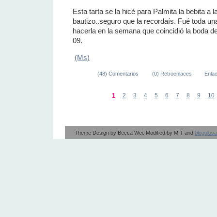
Esta tarta se la hicé para Palmita la bebita a la
bautizo..seguro que la recordaís. Fué toda un
hacerla en la semana que coincidió la boda d
09.
(Ms)
(48) Comentarios
(0) Retroenlaces
Enla
1
2
3
4
5
6
7
8
9
10
Theme Design by
Becca Wei
. Modified by
MIT
and
blogolos