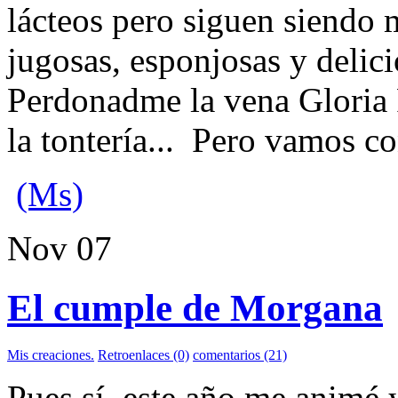
lácteos pero siguen siendo 
jugosas, esponjosas y delic
Perdonadme la vena Gloria 
la tontería... Pero vamos co
(Ms)
Nov
07
El cumple de Morgana
Mis creaciones.
Retroenlaces (0)
comentarios (21)
Pues sí, este año me animé y