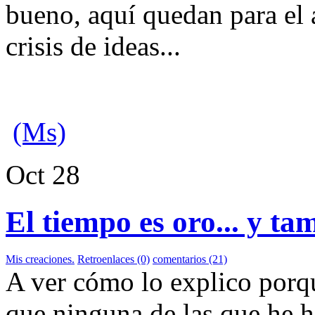
bueno, aquí quedan para el 
crisis de ideas...
(Ms)
Oct
28
El tiempo es oro... y tam
Mis creaciones.
Retroenlaces (0)
comentarios (21)
A ver cómo lo explico porque
que ninguna de las que he h