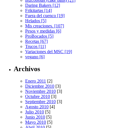
Bizcobolas (cake balls) [21]
Daring Bakers [12]
Frikitartas [14]
Fuera del cuenco [19]
Helados [5]
Mis creaciones. [107]
Pesos y medidas [6]
ProBocados [5]
Recetas [67]
Trucos [11]
Variaciones del MSC [19]
vegano [6]
Archivos
Enero 2011
[2]
Diciembre 2010
[3]
Noviembre 2010
[3]
Octubre 2010
[3]
Septiembre 2010
[3]
Agosto 2010
[4]
Julio 2010
[5]
Junio 2010
[5]
Mayo 2010
[5]
Abril 2010
[5]