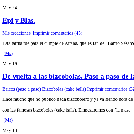
May
24
Epi y Blas.
Mis creaciones.
Imprimir
comentarios (45)
Esta tartita fue para el cumple de Aitana, que es fan de "Barrio Sésam
(Ms)
May
19
De vuelta a las bizcobolas. Paso a paso de 
Bsicos (paso a paso)
Bizcobolas (cake balls)
Imprimir
comentarios (3
Hace mucho que no publico nada bizcobolero y ya va siendo hora de vo
con las famosas bizcobolas (cake balls). Empezaremos con "la masa
(Ms)
May
13