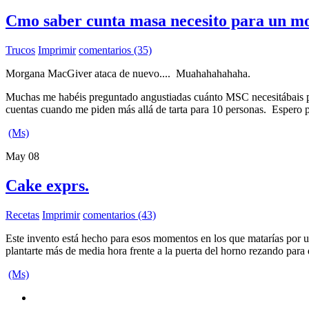
Cmo saber cunta masa necesito para un m
Trucos
Imprimir
comentarios (35)
Morgana MacGiver ataca de nuevo.... Muahahahahaha.
Muchas me habéis preguntado angustiadas cuánto MSC necesitábais p
cuentas cuando me piden más allá de tarta para 10 personas. Espero 
(Ms)
May
08
Cake exprs.
Recetas
Imprimir
comentarios (43)
Este invento está hecho para esos momentos en los que matarías por un
plantarte más de media hora frente a la puerta del horno rezando para
(Ms)