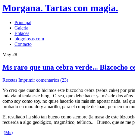
Morgana. Tartas con magia.
Principal
Galería
Enlaces
blogolosas.com
Contacto
May
28
Ms raro que una cebra verde... Bizcocho ce
Recetas
Imprimir
comentarios (23)
Yo creo que cuando hicimos este bizcocho cebra (zebra cake) por prim
todavía ni tenía este blog. O sea, que debe hacer ya más de dos años.
como soy como soy, no quise hacerlo sin más sin aportar nada, así que
probado en morado y amarillo, para el cumple de Joan, pero en un m
El resultado ha sido tan bueno como siempre (la masa de este bizcocho
recuerda a algo geológico, magmático, telúrico... Bueno, que se me pi
(Ms)