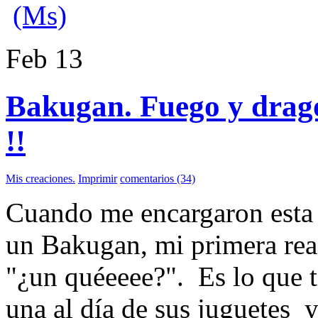
(Ms)
Feb
13
Bakugan. Fuego y drago
!!
Mis creaciones.
Imprimir
comentarios (34)
Cuando me encargaron esta 
un Bakugan, mi primera rea
"¿un quéeeee?". Es lo que ti
una al día de sus juguetes y