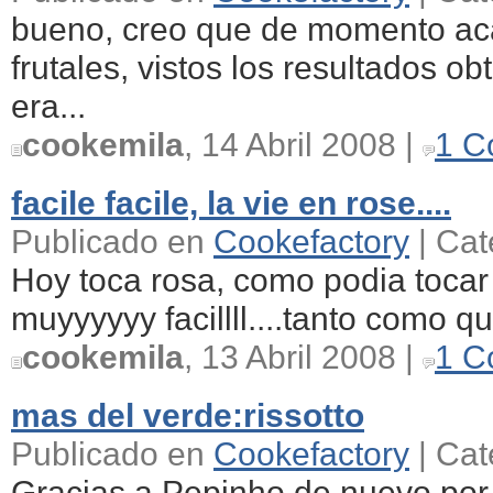
bueno, creo que de momento ac
frutales, vistos los resultados o
era...
cookemila
, 14 Abril 2008 |
1 C
facile facile, la vie en rose....
Publicado en
Cookefactory
| Cat
Hoy toca rosa, como podia tocar a
muyyyyyy facillll....tanto como q
cookemila
, 13 Abril 2008 |
1 C
mas del verde:rissotto
Publicado en
Cookefactory
| Cat
Gracias a Pepinho de nuevo por