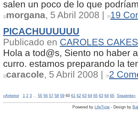
salen un poco de lo que podríamo
morgana
, 5 Abril 2008 |
19 Co
PICACHUUUUUU
Publicado en
CAROLES CAKES
Hola a tod@s, Siento no haber a
curro. estamos preparando la te
caracole
, 5 Abril 2008 |
2 Come
«Anterior
1
2
3
...
55
56
57
58
59
60
61
62
63
64
65
63
64
65
Siguiente»
Powered by
LifeType
- Design by
Ba