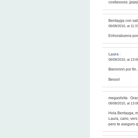
cositasssss..jjeje
Bentayga con sab
06/08/2010, at 11:3
Enhorabuena por 
Laura
:
06/08/2010, at 13:0
Biennnnn por fin.
Besos!
megasilvita : Gra
06/08/2010, at 13:0
Hola Bentayga, mi
Laura, cario, ver
pero te aseguro q