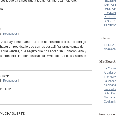
ices t, que ya sabes que a todas nos interesan jejejeje.
RECETAS
TARTAS 
do.
PASO A 
FONDANT
RELLENO
BIZCOCH
PROBOCA
!!
3 [
Responder
]
Enlaces
! Justo ayer hablbamos las que hemos hecho el curso contigo
TIENDA 
hacer un pedido...lo que son las cosas!!! Ya tengo ganas de
blogolosa
eras que vendes, que seguro que nos encantan. Enhorabuena y
tos momentos tan bonitos que ests viviendo. Besotessss desde
Mis Blogs A
La Cocin
Al calor 
 Suerte!
The Mary
4 [
Responder
]
La Manch
fuchicand
o xito!
dulcesde
Buba Co
Morgana.
Cookemil
Suscripción
 : MUCHA SUERTE