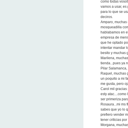
como todas vosot
vamos a usar, es
para lo que se us
deciros.
Amparo, muchas g
mosqueadilla con 
hablabamos en el
empresa de mensa
que he optado por
intentar mandar l
besito y muchas g
Marilena, muchas
tienda...pues ya 
Pilar Salamanca, 
Raquel, muchas g
un poquito a mi fa
me gusta, pero oja
Carol mil gracias
esty atac....como
ser primeriza par
Rosaura...mi ms fi
sabes que yo lo q
prefiero vender m
tener criticias po
Morgana, muchas 