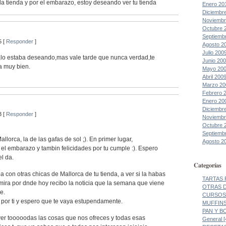
a tienda y por el embarazo, estoy deseando ver tu tienda
Enero 20
Diciembr
Noviembr
Octubre 
Septiemb
5 [
Responder
]
Agosto 2
Julio 200
a,lo estaba deseando,mas vale tarde que nunca verdad,te
Junio 20
a muy bien.
Mayo 20
Abril 200
Marzo 20
Febrero 
Enero 20
Diciembr
3 [
Responder
]
Noviembr
Octubre 
Septiemb
lorca, la de las gafas de sol ;). En primer lugar,
Agosto 2
l embarazo y tambin felicidades por tu cumple :). Espero
el da.
Categorías
a con otras chicas de Mallorca de tu tienda, a ver si la habas
TARTAS 
 mira por dnde hoy recibo la noticia que la semana que viene
OTRAS DE
e.
CURSOS 
por ti y espero que te vaya estupendamente.
MUFFINS
PAN Y BO
er tooooodas las cosas que nos ofreces y todas esas
General [