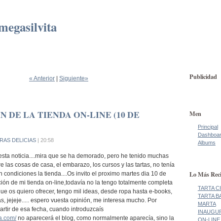
megasilvita
Publicidad
« Anterior
|
Siguiente»
 DE LA TIENDA ON-LINE (10 DE
Men
Principal
Dashboa
RAS DELICIAS
| 20:58
Albums
esta noticia....mira que se ha demorado, pero he tenido muchas
e las cosas de casa, el embarazo, los cursos y las tartas, no tenía
Lo Más Reci
 condiciones la tienda....Os invito el proximo martes dia 10 de
ión de mi tienda on-line,todavía no la tengo totalmente completa
TARTA C
ue os quiero ofrecer, tengo mil ideas, desde ropa hasta e-books,
TARTA B
as, jejeje..... espero vuesta opinión, me interesa mucho. Por
MARTA
 partir de esa fecha, cuando introduzcaís
INAUGUR
a.com/
no aparecerá el blog, como normalmente aparecía, sino la
ON-LINE