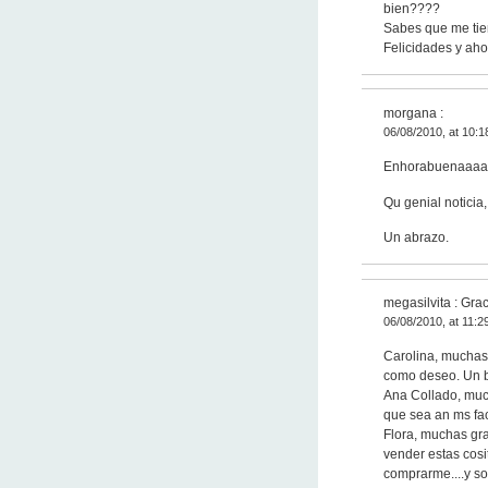
bien????
Sabes que me tiene
Felicidades y aho
morgana
:
06/08/2010, at 10:1
Enhorabuenaaaa
Qu genial noticia
Un abrazo.
megasilvita : Gra
06/08/2010, at 11:2
Carolina, muchas 
como deseo. Un 
Ana Collado, much
que sea an ms fac
Flora, muchas gra
vender estas cosi
comprarme....y s