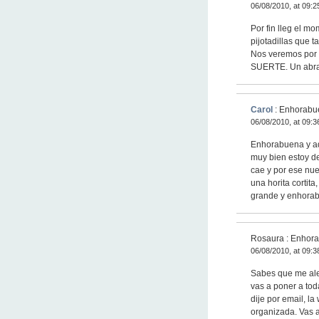
06/08/2010, at 09:2
Por fin lleg el m
pijotadillas que 
Nos veremos por 
SUERTE. Un abra
Carol
: Enhorabu
06/08/2010, at 09:3
Enhorabuena y ad
muy bien estoy de
cae y por ese nu
una horita cortit
grande y enhora
Rosaura : Enhora
06/08/2010, at 09:3
Sabes que me aleg
vas a poner a toda
dije por email, l
organizada. Vas a