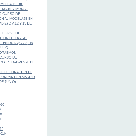
MPLEAOS!!!!!!!
E MICKEY MOUSE
O CURSO DE
ION AL MODELAJE EN
DIZ) DIA 12 Y 13 DE
O CURSO DE
CION DE TARTAS
 EN ROTA (CDIZ) 10
JULIO
DORAEMON
 CURSO DE
O EN MADRID(28 DE
DE DECORACION DE
 FONDANT EN MADRID
 DE JUNIO)
010
0
10
10
0
10
2010