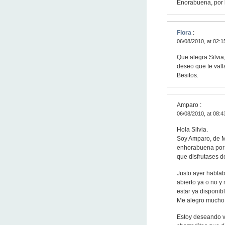
Enorabuena, por l
Flora
:
06/08/2010, at 02:1
Que alegra Silvi
deseo que te vall
Besitos.
Amparo :
06/08/2010, at 08:4
Hola Silvia.
Soy Amparo, de Mal
enhorabuena por e
que disfrutases d
Justo ayer hablab
abierto ya o no y
estar ya disponibl
Me alegro mucho 
Estoy deseando v