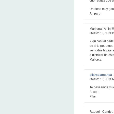
chorraditas que d
Un beso muy gor
Amparo
Marilena : Al fin!!!!
06/08/2010, at 09:1
Y qu casualidad!!
de si te podamos 
ver todas la pij
a disfrutar de es
Mallorca.
pilarsalamanca
:
06/08/2010, at 09:1
Te deseamos much
Besos.
Pilar
Raquel - Candy