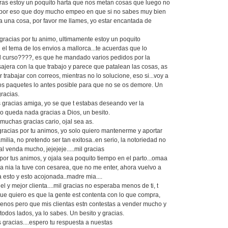
ras estoy un poquito harta que nos metan cosas que luego no
 por eso que doy mucho empeo en que si no sabes muy bien
a una cosa, por favor me llames, yo estar encantada de
racias por tu animo, ultimamente estoy un poquito
el tema de los envios a mallorca...te acuerdas que lo
 curso????, es que he mandado varios pedidos por la
jera con la que trabajo y parece que patalean las cosas, as
 trabajar con correos, mientras no lo solucione, eso si...voy a
os paquetes lo antes posible para que no se os demore. Un
racias.
 gracias amiga, yo se que t estabas deseando ver la
no queda nada gracias a Dios, un besito.
muchas gracias cario, ojal sea as.
racias por tu animos, yo solo quiero mantenerme y aportar
milia, no pretendo ser tan exitosa..en serio, la notoriedad no
l venda mucho, jejejeje.....mil gracias
 por tus animos, y ojala sea poquito tiempo en el parto...omaa
 la nia la tuve con cesarea, que no me enter, ahora vuelvo a
a esto y esto acojonada..madre mia....
el y mejor clienta....mil gracias no esperaba menos de ti, t
ue quiero es que la gente est contenta con lo que compra,
enos pero que mis clientas estn contestas a vender mucho y
r todos lados, ya lo sabes. Un besito y gracias.
gracias....espero tu respuesta a nuestas