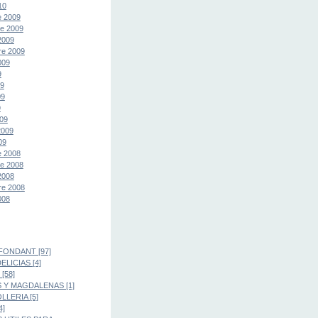
10
e 2009
e 2009
2009
re 2009
009
9
09
09
9
09
2009
09
e 2008
e 2008
2008
re 2008
008
FONDANT [97]
LICIAS [4]
[58]
 Y MAGDALENAS [1]
LLERIA [5]
4]