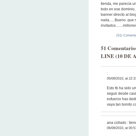
tienda, me parecía un 
todo en ese dominio, 
banner directo al bl
nada......Bueno..que 
invitados........millone
(51) Comenta
51 Comentari
LINE (10 DE
:
05/08/2010, at 22:3
Esto tb ha sido u
seguir desde casi
esfuerzo has dedi
vaya tan bonito 
ana collado : tie
06/08/2010, at 00:5