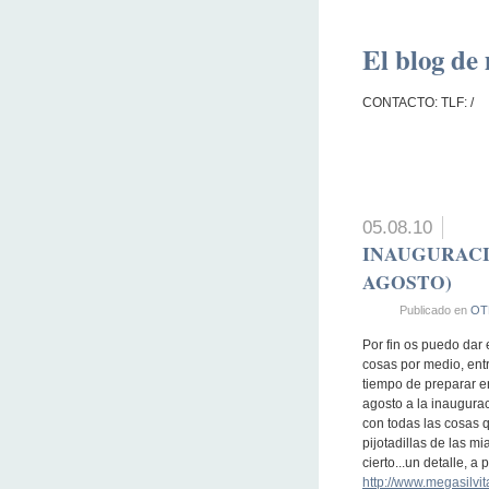
El blog de 
CONTACTO: TLF: /
05.08.10
INAUGURACIN
AGOSTO)
Publicado en
OT
Por fin os puedo dar 
cosas por medio, entr
tiempo de preparar en
agosto a la inaugurac
con todas las cosas q
pijotadillas de las mi
cierto...un detalle, a
http://www.megasilvit