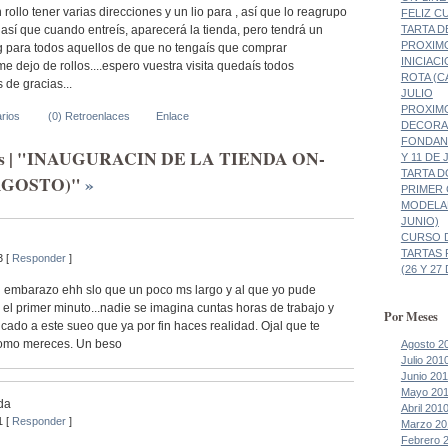
rollo tener varias direcciones y un lio para , así que lo reagrupo
FELIZ CU
TARTA D
así que cuando entreís, aparecerá la tienda, pero tendrá un
PROXIM
og para todos aquellos de que no tengaís que comprar
INICIAC
me dejo de rollos....espero vuestra visita quedaís todos
ROTA (CA
s de gracias...
JULIO
PROXIM
rios
(0) Retroenlaces
Enlace
DECORA
FONDANT
os | "INAUGURACIN DE LA TIENDA ON-
Y 11 DE 
TARTA 
 AGOSTO)"
»
PRIMER
MODELAD
JUNIO)
CURSO 
TARTAS
3 [
Responder
]
(26 Y 27
n embarazo ehh slo que un poco ms largo y al que yo pude
 el primer minuto...nadie se imagina cuntas horas de trabajo y
Por Meses
cado a este sueo que ya por fin haces realidad. Ojal que te
como mereces. Un beso
Agosto 2
Julio 201
Junio 20
Mayo 20
nda
Abril 201
1 [
Responder
]
Marzo 20
Febrero 