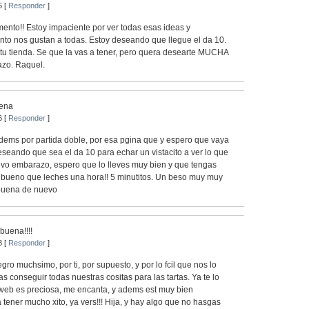
5 [
Responder
]
omento!! Estoy impaciente por ver todas esas ideas y
tanto nos gustan a todas. Estoy deseando que llegue el da 10.
tu tienda. Se que la vas a tener, pero quera desearte MUCHA
zo. Raquel.
ena
6 [
Responder
]
ems por partida doble, por esa pgina que y espero que vaya
seando que sea el da 10 para echar un vistacito a ver lo que
evo embarazo, espero que lo lleves muy bien y que tengas
a, bueno que leches una hora!! 5 minutitos. Un beso muy muy
buena de nuevo
buena!!!!
8 [
Responder
]
ro muchsimo, por ti, por supuesto, y por lo fcil que nos lo
s conseguir todas nuestras cositas para las tartas. Ya te lo
a web es preciosa, me encanta, y adems est muy bien
 tener mucho xito, ya vers!!! Hija, y hay algo que no hasgas