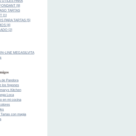
 UTILES PARA
FONDANT [9]
PASO TARTAS
 [1]
S PARA TARTAS [5]
OS [4]
DO [2]
ON-LINE MEGASILVITA
s
migos
a de Pandora
de los fogones
marys Kitchen
ega Loca
o en mi cocina
colores
oks
 Tartas con magia
a