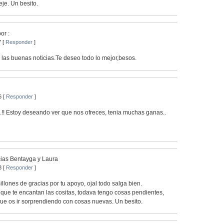
jeje. Un besito.
or :
7 [
Responder
]
las buenas noticias.Te deseo todo lo mejor,besos.
6 [
Responder
]
..!! Estoy deseando ver que nos ofreces, tenia muchas ganas..
cias Bentayga y Laura
8 [
Responder
]
llones de gracias por tu apoyo, ojal todo salga bien.
s que te encantan las cositas, todava tengo cosas pendientes,
ue os ir sorprendiendo con cosas nuevas. Un besito.