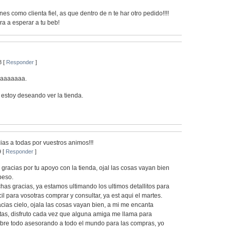
s como clienta fiel, as que dentro de n te har otro pedido!!!!
ra a esperar a tu beb!
8 [
Responder
]
aaaaaaa.
, estoy deseando ver la tienda.
cias a todas por vuestros animos!!!
9 [
Responder
]
gracias por tu apoyo con la tienda, ojal las cosas vayan bien
beso.
as gracias, ya estamos ultimando los ultimos detallitos para
il para vosotras comprar y consultar, ya est aqui el martes.
cias cielo, ojala las cosas vayan bien, a mi me encanta
tas, disfruto cada vez que alguna amiga me llama para
obre todo asesorando a todo el mundo para las compras, yo