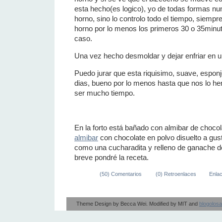
esta hecho(es logico), yo de todas formas nu
horno, sino lo controlo todo el tiempo, siempre 
horno por lo menos los primeros 30 o 35minut
caso.
Una vez hecho desmoldar y dejar enfriar en una
Puedo jurar que esta riquisimo, suave, espon
dias, bueno por lo menos hasta que nos lo h
ser mucho tiempo.
En la forto está bañado con almibar de choco
almibar
con chocolate en polvo disuelto a gus
como una cucharadita y relleno de ganache d
breve pondré la receta.
(50) Comentarios
(0) Retroenlaces
Enla
Theme Design by
Becca Wei
. Modified by
MIT
and
blogolos