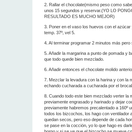
2. Rallar el chocolate(mismo peso como sabeís
unos 15 segundos y reservar.(YO LO PON
RESULTADO ES MUCHO MEJOR)
3. Poner en el vaso los huevos con el azúcar
temp. 37º, vel 5.
4. Al terminar programar 2 minutos más pero 
5. Añadir la margarina a punto de pomada y b
que todo quede bien mezclado.
6. Añadir entonces el chocolate molido anteri
7. Mezclar la levadura con la harina y con la
echando cucharada a cucharada por el brocal
8. Cuando todo este bien mezclado verter la
previamente engrasado y harinado y dejar coc
previamente habremos precalentado a 160º u
todos los bizcochos, los hago con ventilador 
quedan secos, pero eso depende de cada horn
se pase en la cocción, yo lo que hago es darl
horno y si se ve que el bizcocho se mueve c