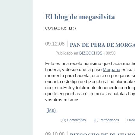
El blog de megasilvita
CONTACTO: TLF: /
09.12.08
PAN DE PERA DE MORG
Publicado en
BIZCOCHOS
| 00:50
Esta es una receta riquisima que hacía muc
hacerla, y desde que la puso
Morgana
en su b
momento para hacerla, eso si no por ganas s
encanta este tipo de bizcochos tipo plumcak
rico, rico.Estoy totalmente deacuerdo con lo 
que te enganchas a él como a las patatas Lay´
vosotros mismos.
(Ms)
(11) Comentarios
(0) Retroenlaces
Enla
09.10.08
BIZCOCHO DE PLATANO