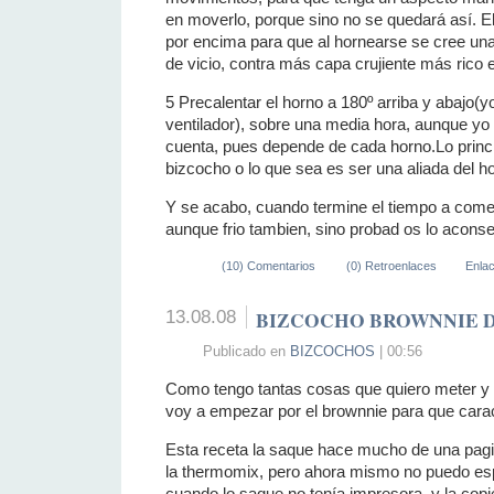
en moverlo, porque sino no se quedará así. El 
por encima para que al hornearse se cree una
de vicio, contra más capa crujiente más rico e
5 Precalentar el horno a 180º arriba y abajo(y
ventilador), sobre una media hora, aunque yo
cuenta, pues depende de cada horno.Lo princi
bizcocho o lo que sea es ser una aliada del h
Y se acabo, cuando termine el tiempo a comer
aunque frio tambien, sino probad os lo acons
(10) Comentarios
(0) Retroenlaces
Enla
13.08.08
BIZCOCHO BROWNNIE 
Publicado en
BIZCOCHOS
| 00:56
Como tengo tantas cosas que quiero meter y
voy a empezar por el brownnie para que carac
Esta receta la saque hace mucho de una pag
la thermomix, pero ahora mismo no puedo esp
cuando lo saque no tenía impresora, y la cop