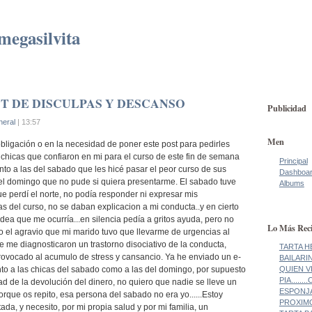
megasilvita
T DE DISCULPAS Y DESCANSO
Publicidad
eral
| 13:57
Men
bligación o en la necesidad de poner este post para pedirles
 chicas que confiaron en mi para el curso de este fin de semana
Principal
to a las del sabado que les hicé pasar el peor curso de sus
Dashboa
del domingo que no pude si quiera presentarme. El sabado tuve
Albums
e perdí el norte, no podía responder ni expresar mis
as del curso, no se daban explicacion a mi conducta..y en cierto
idea que me ocurría...en silencia pedía a gritos ayuda, pero no
Lo Más Reci
to el agravio que mi marido tuvo que llevarme de urgencias al
 me diagnosticaron un trastorno disociativo de la conducta,
TARTA H
rovocado al acumulo de stress y cansancio. Ya he enviado un e-
BAILARI
nto a las chicas del sabado como a las del domingo, por supuesto
QUIEN V
PIA......
ad de la devolución del dinero, no quiero que nadie se lleve un
ESPONJA!
rque os repito, esa persona del sabado no era yo......Estoy
PROXIMO
ada, y necesito, por mi propia salud y por mi familia, un