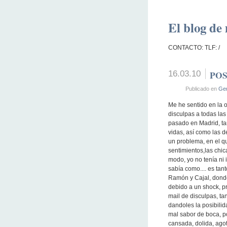
El blog de 
CONTACTO: TLF: /
16.03.10
POS
Publicado en
Gen
Me he sentido en la o
disculpas a todas las
pasado en Madrid, tan
vidas, así como las 
un problema, en el qu
sentimientos,las chic
modo, yo no tenía ni 
sabía como.... es tan
Ramón y Cajal, donde
debido a un shock, p
mail de disculpas, ta
dandoles la posibilid
mal sabor de boca, po
cansada, dolida, agot