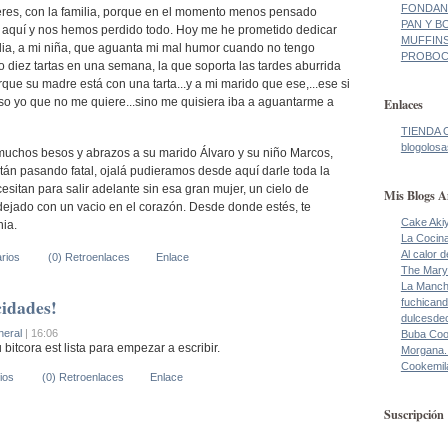
FONDANT
eres, con la familia, porque en el momento menos pensado
PAN Y BO
 aquí y nos hemos perdido todo. Hoy me he prometido dedicar
MUFFINS
lia, a mi niña, que aguanta mi mal humor cuando no tengo
PROBOCA
o diez tartas en una semana, la que soporta las tardes aburrida
orque su madre está con una tarta...y a mi marido que ese,...ese si
Enlaces
nso yo que no me quiere...sino me quisiera iba a aguantarme a
TIENDA 
blogolosa
uchos besos y abrazos a su marido Álvaro y su niño Marcos,
tán pasando fatal, ojalá pudieramos desde aquí darle toda la
esitan para salir adelante sin esa gran mujer, un cielo de
Mis Blogs A
ejado con un vacio en el corazón. Desde donde estés, te
Cake Aki
ia.
La Cocin
Al calor 
rios
(0) Retroenlaces
Enlace
The Mary
La Manch
cidades!
fuchicand
dulcesde
eral
| 16:06
Buba Co
 bitcora est lista para empezar a escribir.
Morgana.
Cookemil
ios
(0) Retroenlaces
Enlace
Suscripción