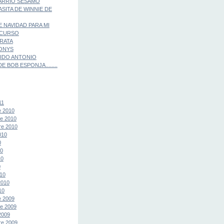
ARRIO SESAMO
ASITA DE WINNIE DE
E NAVIDAD PARA MI
 CURSO
IRATA
ONYS
IDO ANTONIO
E BOB ESPONJA........
11
e 2010
e 2010
re 2010
010
0
10
10
0
10
2010
10
e 2009
e 2009
2009
re 2009