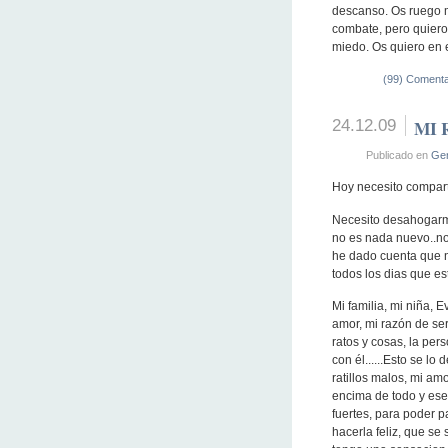
descanso. Os ruego m
combate, pero quiero
miedo. Os quiero en 
(99) Comenta
24.12.09
MI 
Publicado en
Gen
Hoy necesito comparti
Necesito desahogarm
no es nada nuevo..no
he dado cuenta que 
todos los dias que esto
Mi familia, mi niña, 
amor, mi razón de ser
ratos y cosas, la per
con él......Esto se 
ratillos malos, mi a
encima de todo y ese 
fuertes, para poder p
hacerla feliz, que se