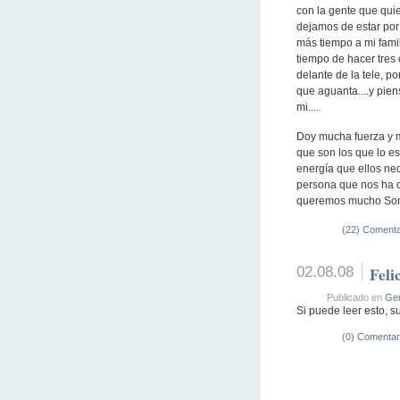
con la gente que qui
dejamos de estar por
más tiempo a mi fami
tiempo de hacer tres 
delante de la tele, p
que aguanta....y pie
mi....
Doy mucha fuerza y m
que son los que lo es
energía que ellos nec
persona que nos ha d
queremos mucho Son
(22) Comenta
02.08.08
Feli
Publicado en
Gen
Si puede leer esto, su
(0) Comentar