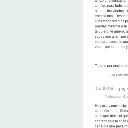
tengo una sensacion,
contigo para todo..pu
a todos los viento
encima mia...Desde ah
Dios todos los dias p
puedas mirarme a la 
te quiero, te quiero, 
sabes que a mi...me 
siempre....pase lo qu
vida....por lo que es 
Te amo por encima de
(28) Comenta
15.09.09
UN
Publicado en
Gen
Hoy estoy muy triste,
conoceís todos, Soma
se ni que decir, ni q
contaba que la cosa 
cada dia que pasa me