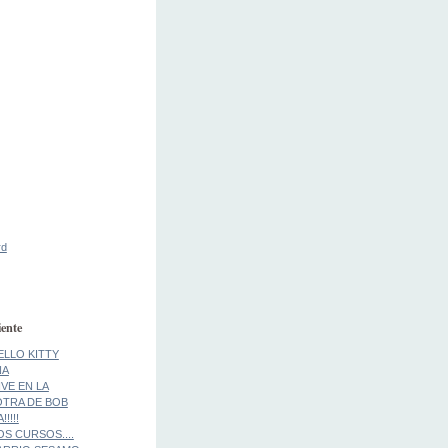
rd
ente
ELLO KITTY
NA
IVE EN LA
..OTRA DE BOB
!!!!
S CURSOS....