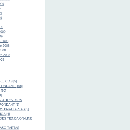
009
9
09
09
9
09
2009
09
e 2008
e 2008
2008
re 2008
008
LICIAS [5]
FONDANT [108]
[60]
4]
 UTILES PARA
FONDANT [9]
S PARA TARTAS [5]
OS [4]
ES TIENDA ON-LINE
PASO TARTAS