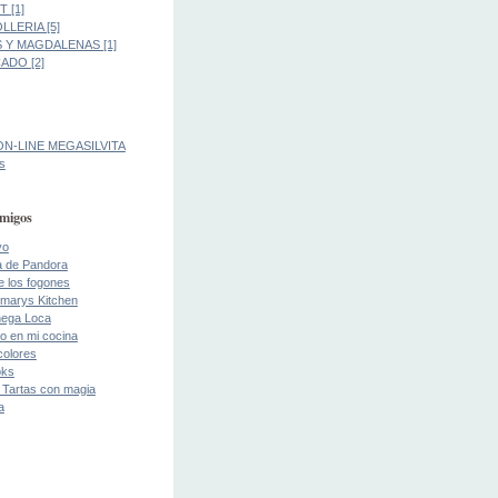
 [1]
LLERIA [5]
 Y MAGDALENAS [1]
DO [2]
ON-LINE MEGASILVITA
s
migos
yo
a de Pandora
de los fogones
marys Kitchen
ega Loca
o en mi cocina
colores
oks
 Tartas con magia
a