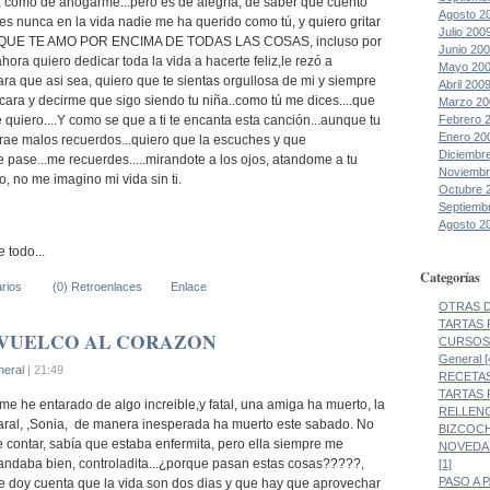
 como de ahogarme...pero es de alegría, de saber que cuento
Agosto 2
es nunca en la vida nadie me ha querido como tú, y quiero gritar
Julio 200
s....QUE TE AMO POR ENCIMA DE TODAS LAS COSAS, incluso por
Junio 20
ora quiero dedicar toda la vida a hacerte feliz,le rezó a
Mayo 20
ara que asi sea, quiero que te sientas orgullosa de mi y siempre
Abril 200
cara y decirme que sigo siendo tu niña..como tú me dices....que
Marzo 20
Febrero 
te quiero....Y como se que a ti te encanta esta canción...aunque tu
Enero 20
trae malos recuerdos...quiero que la escuches y que
Diciembr
e pase...me recuerdes.....mirandote a los ojos, atandome a tu
Noviembr
yo, no me imagino mi vida sin ti.
Octubre 
Septiemb
Agosto 2
 todo...
Categorías
rios
(0) Retroenlaces
Enlace
OTRAS DE
TARTAS 
 VUELCO AL CORAZON
CURSOS 
General [
eral
| 21:49
RECETAS
TARTAS 
 me he entarado de algo increible,y fatal, una amiga ha muerto, la
RELLENO
ral, ,Sonia, de manera inesperada ha muerto este sabado. No
BIZCOCH
ue contar, sabía que estaba enfermita, pero ella siempre me
NOVEDAD
andaba bien, controladita...¿porque pasan estas cosas?????,
[1]
PASO A 
 doy cuenta que la vida son dos dias y que hay que aprovechar