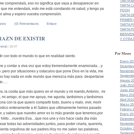
TARTA B
e comprendaís, eso no significa que vaya a desaparecer en
TARTA C
 que me entendaís, esto me está constando mi salud, y tengo ya
POOH
el alma y espero vuestra comprensión.
TARTA D
PRIMER
rios
(0) Retroenlaces
Enlace
TARTA P
TARTA P
BIENVEN
RAZN DE EXISTIR
Y OTRA D
eral
| 18:47
Por Meses
r con todo el mundo lo que en realidad siento.
Enero 20
e y contar a viva voz que estoy tremendamente enamorada....y
Diciembr
..pero por situaciones y ostaculos que pone Dios en la vida, me
Noviembr
Septiemb
no hay nada en este mundo que merezca más para despertarse
Agosto 2
.....
Julio 201
Junio 20
Eva, la cosita que más quiero en el mundo y mi marido,Antonio, mi
Mayo 20
, mi amigo, el que me apoya, me agunta, tantisimos y tantisimos
Abril 201
sona con la que quiero compartir todo, bueno y malo, vivir, morir
Marzo 20
lo dedico enteramente a él.Sabes que ultimamente hemos pasado
Febrero 
mor, y sabes que nuestro amor es lo más grande que tenemos,por
Enero 20
hilito....nuestra Eva....que nos une y nos hace cada dia más
Diciembr
Noviembr
asar todas las adversidades juntos, para poder criarla, quererla,
Octubre 
 sienta orgullosa de sus padres.Hoy no me salen las palabras,
Septiemb