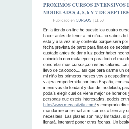
PROXIMOS CURSOS INTENSIVOS 
MODELADO( 4, 5, 6 Y 7 DE SEPTIE
Publicado en
CURSOS
| 11:53
En la tienda on-line he puesto los cuatro cur
hacer antes de tener a mi niño...no sabeís lo t
está y a la vez muy contenta porque será po
fecha prevista de parto para finales de sept
gustado antes de dar a luz poder haber hech
coincidido con mala epoca para todo el mundo 
concretar más cursos,con estas calores.....m
llevo de calooooo.... así que para darme un 
mi niño los primeros meses voy a despedirm
viajera empedernida por toda España, con cu
intensivos de fondant y dos de modelado, par
podaís elegir cual os viene mejor de horario
personas que esteís interesadas, podeís entr
http://www.megasilvita.com/
y comprarlo dire
mandarme un e-mail a mi correo: o bien a y o
necesiteís. Las plazas son muy limitadas, si 
llenará, intentaré poner otras fechas. Un besito