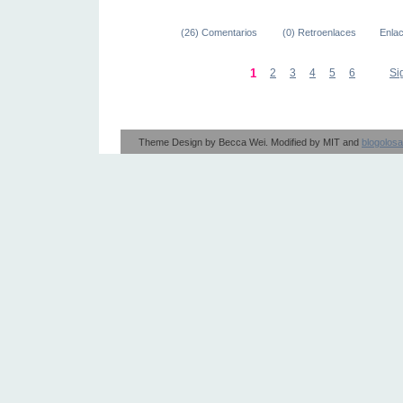
(26) Comentarios
(0) Retroenlaces
Enla
1
2
3
4
5
6
Si
Theme Design by
Becca Wei
. Modified by
MIT
and
blogolos