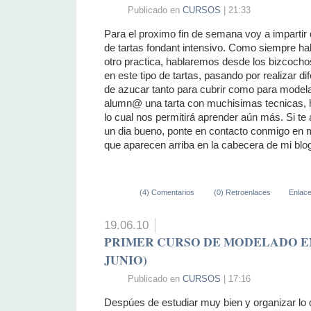
Publicado en
CURSOS
| 21:33
Para el proximo fin de semana voy a impartir
de tartas fondant intensivo. Como siempre hab
otro practica, hablaremos desde los bizcoch
en este tipo de tartas, pasando por realizar 
de azucar tanto para cubrir como para modela
alumn@ una tarta con muchisimas tecnicas, hab
lo cual nos permitirá aprender aún más. Si te
un dia bueno, ponte en contacto conmigo en mi 
que aparecen arriba en la cabecera de mi blog
(4) Comentarios
(0) Retroenlaces
Enlac
19.06.10
PRIMER CURSO DE MODELADO EN
JUNIO)
Publicado en
CURSOS
| 17:16
Despúes de estudiar muy bien y organizar lo 