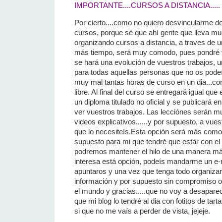
IMPORTANTE....CURSOS A DISTANCIA.....
Por cierto....como no quiero desvincularme de
cursos, porque sé que ahí gente que lleva m
organizando cursos a distancia, a traves de u
más tiempo, será muy comodo, pues pondré
se hará una evolución de vuestros trabajos,
para todas aquellas personas que no os podeí
muy mal tantas horas de curso en un dia...con
libre. Al final del curso se entregará igual que
un diploma titulado no oficial y se publicará 
ver vuestros trabajos. Las lecciónes serán mu
videos explicativos......y por supuesto, a vue
que lo necesiteís.Esta opción será más como
supuesto para mi que tendré que estár con el 
podremos mantener el hilo de una manera má
interesa está opción, podeís mandarme un e-m
apuntaros y una vez que tenga todo organiza
información y por supuesto sin compromiso os
el mundo y gracias.....que no voy a desaparec
que mi blog lo tendré al dia con fotitos de tar
si que no me vaís a perder de vista, jejeje.