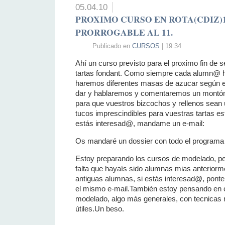
05.04.10
PROXIMO CURSO EN ROTA(CDIZ)1
PRORROGABLE AL 11.
Publicado en
CURSOS
| 19:34
Ahí un curso previsto para el proximo fin de
tartas fondant. Como siempre cada alumn@ ha
haremos diferentes masas de azucar según e
dar y hablaremos y comentaremos un montón
para que vuestros bizcochos y rellenos sean 
tucos imprescindibles para vuestras tartas es
estás interesad@, mandame un e-mail:
Os mandaré un dossier con todo el programa 
Estoy preparando los cursos de modelado, per
falta que hayaís sido alumnas mias anteriorm
antiguas alumnas, si estás interesad@, pont
el mismo e-mail.También estoy pensando en cu
modelado, algo más generales, con tecnicas m
útiles.Un beso.