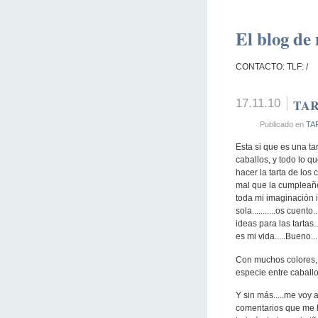
El blog de 
CONTACTO: TLF: /
17.11.10
TAR
Publicado en
TA
Esta si que es una ta
caballos, y todo lo q
hacer la tarta de los
mal que la cumpleañe
toda mi imaginación i
sola...........os cuent
ideas para las tartas.
es mi vida.....Bueno...
Con muchos colores, m
especie entre caballo 
Y sin más.....me voy 
comentarios que me h