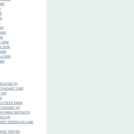
009
9
09
09
9
09
2009
09
e 2008
e 2008
2008
re 2008
008
LICIAS [5]
FONDANT [108]
[60]
4]
 UTILES PARA
FONDANT [9]
S PARA TARTAS [5]
OS [4]
ES TIENDA ON-LINE
PASO TARTAS