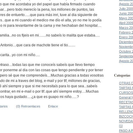
Agosto 2
s lo que me acordaba yo del papel que había firmado cuando
Julio 200
ar....pero todo merecío la pena, los millones de puntos, las
Junio 20
es de entuerto......que para más inri, tuve al dia siguiente de
Mayo 20
s...que a mi cuando el medico me dío el alta, yo no me lo podía
Abril 200
rpo ni para levantarme de la cama y me hechaban del hospital....
Marzo 20
Febrero 
amilia...no os fijeis en mi........no sabeís lo malita que estaba.....
Enero 20
Diciembr
Antonio....que cara de machote tiene el tio........
Noviembr
Octubre 
arita...yo con mi niño.....
Septiemb
Agosto 2
traso....todas las que me conoceís sabeís que llevo tiempo
er ponerme al dia con las cosas que tengo pendiente y por tener
Categorías
pero sé que me comprendeís....Muchas gracias a todas vosotras
o de mi a traves del blog, e-mail y por tlf, millones de gracias,
OTRAS DE
 ahí siempre y que si me necesitaís para lo que sea...sabeís
TARTAS 
trar, en mi e-mail o por tlf..que ahí siempre estoy.....Muchas
CURSOS 
os haya gustado.....¿a que es guapo mi niño......?
General [
RECETAS
arios
(0) Retroenlaces
Enlace
TARTAS 
RELLENO
BIZCOCH
NOVEDAD
[1]
PASO A 