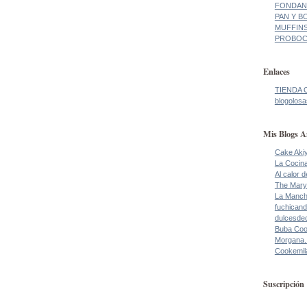
FONDANT
PAN Y BO
MUFFINS
PROBOCA
Enlaces
TIENDA 
blogolosa
Mis Blogs A
Cake Aki
La Cocin
Al calor 
The Mary
La Manch
fuchicand
dulcesde
Buba Co
Morgana.
Cookemil
Suscripción