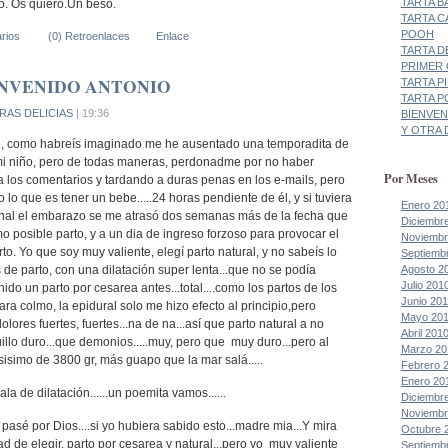
TARTA B
o. Os quiero.Un beso.
TARTA C
POOH
rios
(0) Retroenlaces
Enlace
TARTA D
PRIMER
NVENIDO ANTONIO
TARTA P
TARTA P
RAS DELICIAS
| 19:36
BIENVEN
Y OTRA D
o, como habreís imaginado me he ausentado una temporadita de
mi niño, pero de todas maneras, perdonadme por no haber
Por Meses
 los comentarios y tardando a duras penas en los e-mails, pero
lo que es tener un bebe.....24 horas pendiente de él, y si tuviera
Enero 20
final el embarazo se me atrasó dos semanas más de la fecha que
Diciembr
 posible parto, y a un dia de ingreso forzoso para provocar el
Noviembr
to. Yo que soy muy valiente, elegí parto natural, y no sabeís lo
Septiemb
Agosto 2
s de parto, con una dilatación super lenta...que no se podía
Julio 201
ido un parto por cesarea antes...total....como los partos de los
Junio 20
ara colmo, la epidural solo me hizo efecto al principio,pero
Mayo 20
lores fuertes, fuertes...na de na...así que parto natural a no
Abril 201
illo duro...que demonios.....muy, pero que muy duro...pero al
Marzo 20
osisimo de 3800 gr, más guapo que la mar salá.....
Febrero 
Enero 20
ala de dilatación......un poemita vamos......
Diciembr
Noviembr
 pasé por Dios....si yo hubiera sabido esto...madre mia...Y mira
Octubre 
dad de elegir, parto por cesarea y natural...pero yo muy valiente
Septiemb