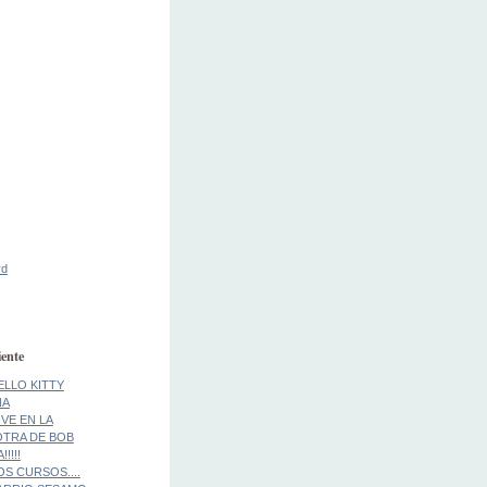
rd
ente
ELLO KITTY
NA
IVE EN LA
..OTRA DE BOB
!!!!
S CURSOS....