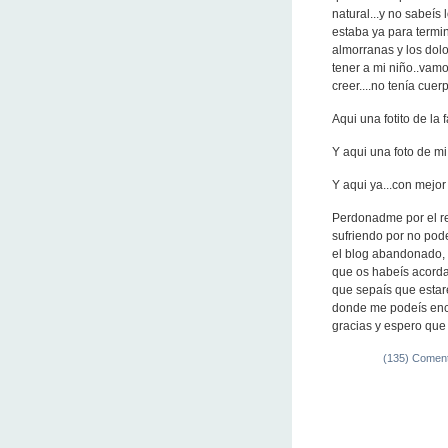
natural...y no sabeí
estaba ya para termin
almorranas y los dolor
tener a mi niño..vamo
creer....no tenía cue
Aqui una fotito de la f
Y aqui una foto de mi 
Y aqui ya...con mejor c
Perdonadme por el re
sufriendo por no pod
el blog abandonado, 
que os habeís acordad
que sepaís que estaré
donde me podeís encon
gracias y espero que 
(135) Coment