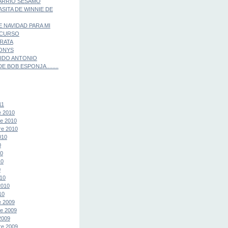
ARRIO SESAMO
ASITA DE WINNIE DE
E NAVIDAD PARA MI
 CURSO
IRATA
ONYS
IDO ANTONIO
E BOB ESPONJA........
11
e 2010
e 2010
re 2010
010
0
10
10
0
10
2010
10
e 2009
e 2009
2009
re 2009