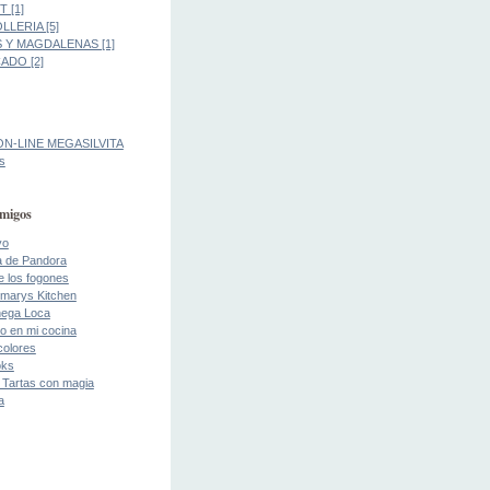
 [1]
LLERIA [5]
 Y MAGDALENAS [1]
DO [2]
ON-LINE MEGASILVITA
s
migos
yo
a de Pandora
de los fogones
marys Kitchen
ega Loca
o en mi cocina
colores
oks
 Tartas con magia
a