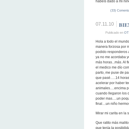
habeís dado a mi niñ
(33) Comenta
07.11.10
BIE
Publicado en
OT
Hola a todo el mund
manera forzosa por 
podido responderos a
ya no me acordaba yo 
más horas...más. Al 
el medico me dío como
parto, me puse de par
que pasé......14 hora
acelerar por haber ten
animales.....encima p
cuando llegaron los do
poder mas.....un poqu
final....un niño herm
Mirar mi carita en la s
Que ratito más malito
que tenía la posibili