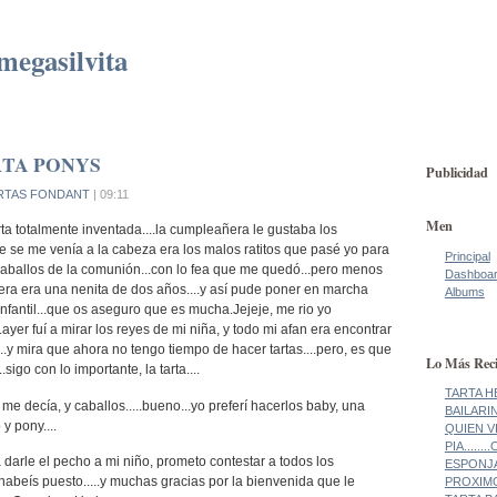
megasilvita
TA PONYS
Publicidad
RTAS FONDANT
| 09:11
Men
rta totalmente inventada....la cumpleañera le gustaba los
ue se me venía a la cabeza era los malos ratitos que pasé yo para
Principal
 caballos de la comunión...con lo fea que me quedó...pero menos
Dashboa
ra era una nenita de dos años....y así pude poner en marcha
Albums
nfantil...que os aseguro que es mucha.Jejeje, me rio yo
o...ayer fuí a mirar los reyes de mi niña, y todo mi afan era encontrar
...y mira que ahora no tengo tiempo de hacer tartas....pero, es que
Lo Más Reci
..sigo con lo importante, la tarta....
TARTA H
e decía, y caballos.....bueno...yo preferí hacerlos baby, una
BAILARI
y pony....
QUIEN V
PIA......
a darle el pecho a mi niño, prometo contestar a todos los
ESPONJA!
abeís puesto.....y muchas gracias por la bienvenida que le
PROXIMO