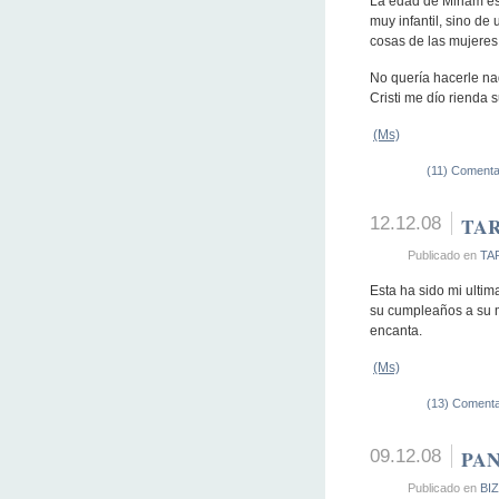
La edad de Miriam es 
muy infantil, sino de
cosas de las mujeres, 
No quería hacerle nad
Cristi me dío rienda 
(Ms)
(11) Comenta
12.12.08
TA
Publicado en
TA
Esta ha sido mi ulti
su cumpleaños a su m
encanta.
(Ms)
(13) Comenta
09.12.08
PA
Publicado en
BI