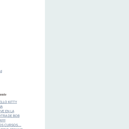
rd
ente
ELLO KITTY
NA
IVE EN LA
..OTRA DE BOB
!!!!
S CURSOS....