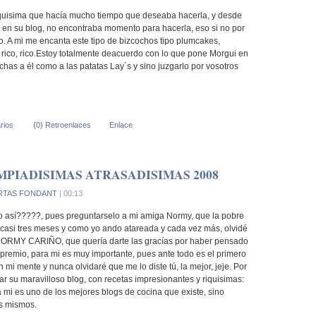
iquisima que hacía mucho tiempo que deseaba hacerla, y desde
en su blog, no encontraba momento para hacerla, eso si no por
o. A mi me encanta este tipo de bizcochos tipo plumcakes,
 rico, rico.Estoy totalmente deacuerdo con lo que pone Morgui en
has a él como a las patatas Lay´s y sino juzgarlo por vosotros
rios
(0) Retroenlaces
Enlace
MPIADISIMAS ATRASADISIMAS 2008
RTAS FONDANT
| 00:13
o así?????, pues preguntarselo a mi amiga Normy, que la pobre
casi tres meses y como yo ando atareada y cada vez más, olvidé
 NORMY CARIÑO, que quería darte las gracías por haber pensado
premio, para mi es muy importante, pues ante todo es el primero
n mi mente y nunca olvidaré que me lo diste tú, la mejor, jeje. Por
sitar su maravilloso blog, con recetas impresionantes y riquisimas:
 mi es uno de los mejores blogs de cocina que existe, sino
os mismos.