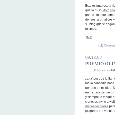
Esta es una receta r
que la puso
Morgana
ganas sino por tiemp
densos, aromaticos y
su blog que te enganc
mismos.
(Ms)
(11) Comenta
09.12.08
PREMIO OLI
Publicado en
TA
¿¿¿Y por qué lo llam
me lo concedío hace 
ponerlo en mi blog.
en mi para darme un 
y siempre lo tendré e
cierto, os invito a vi
dulcesdecolores
para
juzgarlos por vosotr