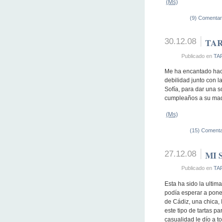
(Ms)
(9) Comentar
30.12.08
TAR
Publicado en
TA
Me ha encantado hacer
debilidad junto con l
Sofía, para dar una 
cumpleaños a su mad
(Ms)
(15) Comenta
27.12.08
MI 
Publicado en
TA
Esta ha sido la ultim
podía esperar a poner
de Cádiz, una chica,
este tipo de tartas 
casualidad le dío a t