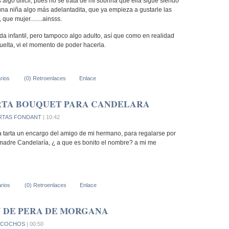
algo dificil, pues no se trata de mi sobrina que ella sigue siendo
 una niña algo más adelantadita, que ya empieza a gustarle las
que mujer........ainsss.
a infantil, pero tampoco algo adulto, así que como en realidad
suelta, vi el momento de poder hacerla.
rios
(0) Retroenlaces
Enlace
RTA BOUQUET PARA CANDELARA
RTAS FONDANT
| 10:42
ma tarta un encargo del amigo de mi hermano, para regalarse por
adre Candelaría, ¿ a que es bonito el nombre? a mi me
rios
(0) Retroenlaces
Enlace
N DE PERA DE MORGANA
ZCOCHOS
| 00:50