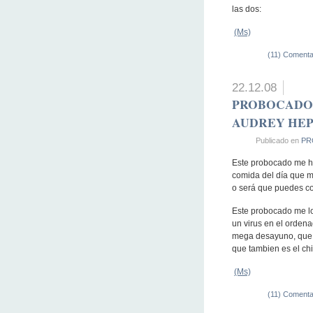
las dos:
(Ms)
(11) Comenta
22.12.08
PROBOCADO3
AUDREY HE
Publicado en
PR
Este probocado me ha
comida del día que m
o será que puedes co
Este probocado me lo 
un virus en el ordena
mega desayuno, que c
que tambien es el ch
(Ms)
(11) Comenta