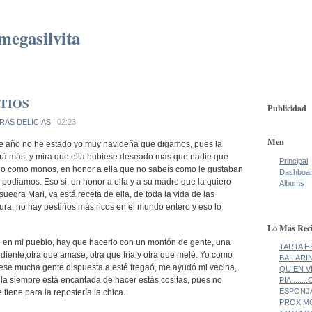
megasilvita
TIOS
Publicidad
RAS DELICIAS
| 02:23
Men
e año no he estado yo muy navideña que digamos, pues la
 tirá más, y mira que ella hubiese deseado más que nadie que
Principal
do como monos, en honor a ella que no sabeís como le gustaban
Dashboa
 podiamos. Eso si, en honor a ella y a su madre que la quiero
Albums
suegra Mari, va está receta de ella, de toda la vida de las
ura, no hay pestiños más ricos en el mundo entero y eso lo
Lo Más Reci
 en mi pueblo, hay que hacerlo con un montón de gente, una
TARTA H
diente,otra que amase, otra que fría y otra que melé. Yo como
BAILARI
se mucha gente dispuesta a esté fregaó, me ayudó mi vecina,
QUIEN V
la siempre está encantada de hacer estás cositas, pues no
PIA......
ESPONJA!
tiene para la repostería la chica.
PROXIMO