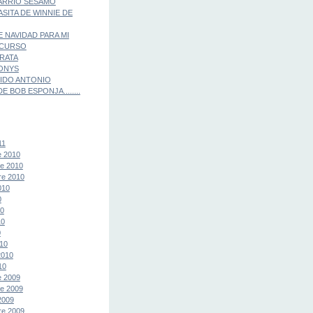
ARRIO SESAMO
ASITA DE WINNIE DE
E NAVIDAD PARA MI
 CURSO
IRATA
ONYS
IDO ANTONIO
E BOB ESPONJA........
11
e 2010
e 2010
re 2010
010
0
10
10
0
10
2010
10
e 2009
e 2009
2009
re 2009