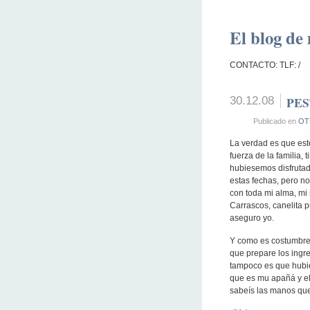
El blog de 
CONTACTO: TLF: /
30.12.08
PES
Publicado en
OT
La verdad es que est
fuerza de la familia,
hubiesemos disfruta
estas fechas, pero no
con toda mi alma, mi 
Carrascos, canelita p
aseguro yo.
Y como es costumbre
que prepare los ingre
tampoco es que hubie
que es mu apañá y el
sabeís las manos que 