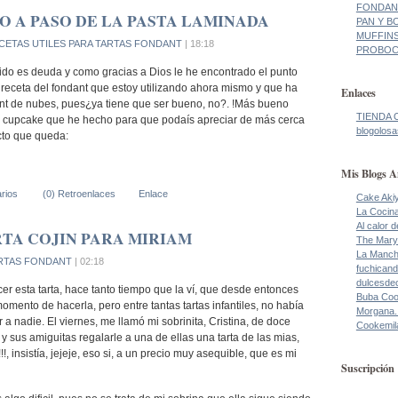
FONDANT
O A PASO DE LA PASTA LAMINADA
PAN Y BO
MUFFINS
CETAS UTILES PARA TARTAS FONDANT
| 18:18
PROBOCA
do es deuda y como gracias a Dios le he encontrado el punto
 receta del fondant que estoy utilizando ahora mismo y que ha
Enlaces
nt de nubes, pues¿ya tiene que ser bueno, no?. !Más bueno
TIENDA 
 el cupcake que he hecho para que podaís apreciar de más cerca
blogolosa
cto que queda:
Mis Blogs A
rios
(0) Retroenlaces
Enlace
Cake Aki
La Cocin
Al calor 
TA COJIN PARA MIRIAM
The Mary
La Manch
RTAS FONDANT
| 02:18
fuchicand
dulcesde
r esta tarta, hace tanto tiempo que la ví, que desde entonces
Buba Co
mento de hacerla, pero entre tantas tartas infantiles, no había
Morgana.
 nadie. El viernes, me llamó mi sobrinita, Cristina, de doce
Cookemil
 y sus amiguitas regalarle a una de ellas una tarta de las mias,
, insistía, jejeje, eso si, a un precio muy asequible, que es mi
Suscripción