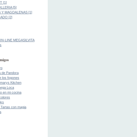
 [1]
LLERIA [5]
 Y MAGDALENAS [1]
DO [2]
ON-LINE MEGASILVITA
s
migos
yo
a de Pandora
de los fogones
marys Kitchen
ega Loca
o en mi cocina
colores
oks
 Tartas con magia
a