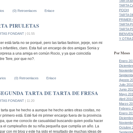
TARTA B
TARTA C
POOH
ios
(0) Retroenlaces
Enlace
TARTA D
PRIMER
TA PIRULETAS
TARTA P
TARTA P
RTAS FONDANT
| 01:55
BIENVEN
Y OTRA D
 está tarta no se porqué, pero las tartas fashion, jejeje, son mi
as infantiles, claro. Esta fué un encargo de dos amigas Sonia y
Por Meses
sorpresa a una amiga en común Rocio, y ya que coincidía
re Tere, por que no?.
Enero 20
Diciembr
Noviembr
Septiemb
rios
(0) Retroenlaces
Enlace
Agosto 2
Julio 201
Junio 20
SEGUNDA TARTA DE TARTA DE FRESA
Mayo 20
Abril 201
RTAS FONDANT
| 11:20
Marzo 20
Febrero 
a tarta que he hecho a aunque he hecho antes otras cositas, no
Enero 20
 primero está. Esté fué mi primer encargo fuera de la provincia
Diciembr
 Ipa, que me conocío de casualidad buscando quien podía hacer
Noviembr
para el cumpleaños de su niña pequeña que cumplía un año. La
Octubre 
opar con mi blog y este ha sido el resultado de muchas ideas de
Septiemb