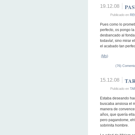
19.12.08
PAS
Publicado en
RE
Pues como lo prometi
perfecto, os pongo la
desbancado al fonda
todavía!, sino mirar
el acabado tan perfe
(Ms)
(76) Comenta
15.12.08
TAR
Publicado en
TA
Estaba deseando hace
buscaba ansiosa el mo
manera de convencer a
años, que quería ella
pero pagandome, eh!!!
sobrinita hombre.