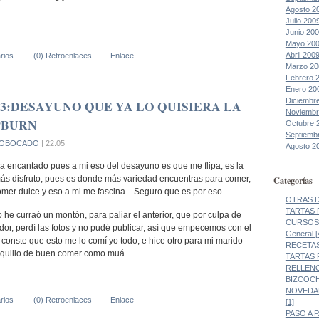
Agosto 2
Julio 200
Junio 20
Mayo 20
Abril 200
rios
(0) Retroenlaces
Enlace
Marzo 20
Febrero 
Enero 20
Diciembr
:DESAYUNO QUE YA LO QUISIERA LA
Noviembr
PBURN
Octubre 
Septiemb
OBOCADO
| 22:05
Agosto 2
 encantado pues a mi eso del desayuno es que me flipa, es la
Categorías
ás disfruto, pues es donde más variedad encuentras para comer,
mer dulce y eso a mi me fascina....Seguro que es por eso.
OTRAS DE
TARTAS 
he curraó un montón, para paliar el anterior, que por culpa de
CURSOS 
dor, perdí las fotos y no pudé publicar, así que empecemos con el
General [
onste que esto me lo comí yo todo, e hice otro para mi marido
RECETAS
iquillo de buen comer como muá.
TARTAS 
RELLENO
BIZCOCH
NOVEDAD
rios
(0) Retroenlaces
Enlace
[1]
PASO A 