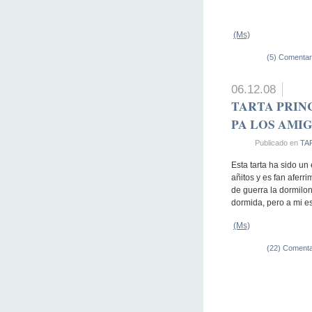
(Ms)
(5) Comentar
06.12.08
TARTA PRIN
PA LOS AMIG
Publicado en
TA
Esta tarta ha sido u
añitos y es fan afer
de guerra la dormilo
dormida, pero a mi e
(Ms)
(22) Comenta