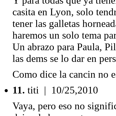
Y para todas que ya tiene
casita en Lyon, solo tend
tener las galletas hornead
haremos un solo tema par
Un abrazo para Paula, Pil
las dems se lo dar en per
Como dice la cancin no es
11.
titi
| 10/25,2010
Vaya, pero eso no signifi