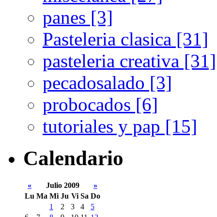
panes [3]
Pasteleria clasica [31]
pasteleria creativa [31]
pecadosalado [3]
probocados [6]
tutoriales y pap [15]
Calendario
«
Julio 2009
»
Lu
Ma
Mi
Ju
Vi
Sa
Do
1
2
3
4
5