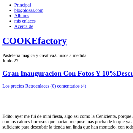
Principal
blogolosas.com
Albums
mis enlaces
Acerca de
COOKEfactory
Pasteleria magica y creativa.Cursos a medida
Junio
27
Gran Inauguracion Con Fotos Y 10%Descu
Los precios
Retroenlaces (0)
comentarios (4)
Edito: ayer me fui de mini fiesta, algo asi como la Cenicienta, porq
con los calores horrosos que hacian me puse mas pocha de lo que ya 
suficiente para descubrir la tienda tan linda que han montado, con to