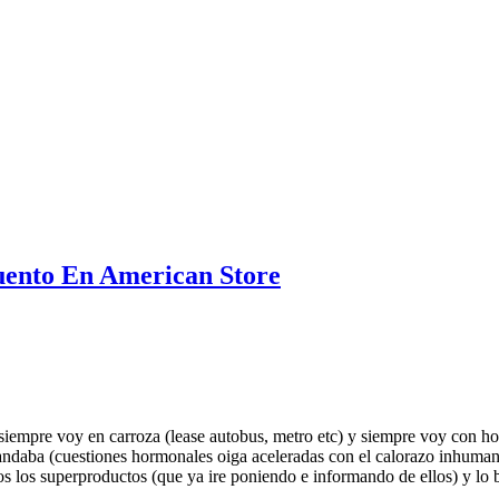
ento En American Store
ue siempre voy en carroza (lease autobus, metro etc) y siempre voy co
andaba (cuestiones hormonales oiga aceleradas con el calorazo inhumano
dos los superproductos (que ya ire poniendo e informando de ellos) y lo