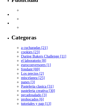
Publicidad
Categoras
a cucharadas [21]
cookies [23]
Daring Bakers Challenge [11]
el laboratorio [8]
euroconversores [1]
fondant [69]
Los precios [2]
miscelanea [25]
panes [3]
Pasteleria clasica [31]
pasteleria creativa [30]
pecadosalado [3]
probocados [6]
tutoriales y pap [13]