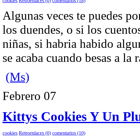
cookies
Retroenlaces (0)
comentarios (18)
Algunas veces te puedes pon
los duendes, o si los cuent
niñas, si habria habido algu
se acaba cuando besas a la ra
(Ms)
Febrero
07
Kittys Cookies Y Un Pl
cookies
Retroenlaces (0)
comentarios (10)