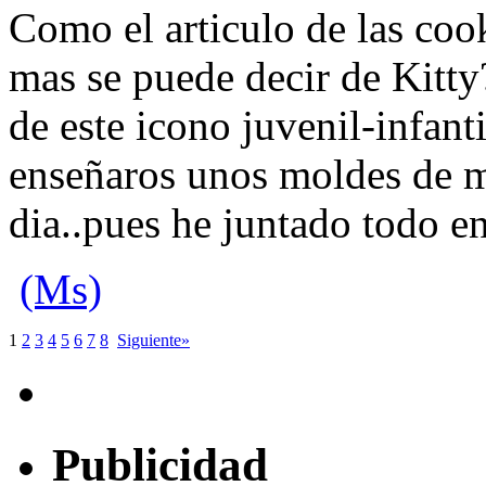
Como el articulo de las cook
mas se puede decir de Kitt
de este icono juvenil-infan
enseñaros unos moldes de m
dia..pues he juntado todo en
(Ms)
1
2
3
4
5
6
7
8
Siguiente»
Publicidad