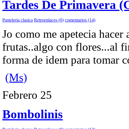
Tardes De Primavera (Cl
Pasteleria clasica
Retroenlaces (0)
comentarios (14)
Jo como me apetecia hacer 
frutas..algo con flores...al f
forma de idem para tomar co
(Ms)
Febrero
25
Bombolinis