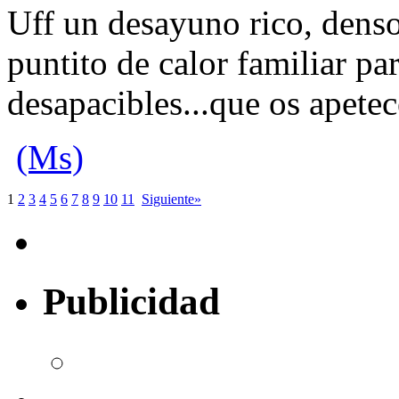
Uff un desayuno rico, denso
puntito de calor familiar pa
desapacibles...que os apete
(Ms)
1
2
3
4
5
6
7
8
9
10
11
Siguiente»
Publicidad