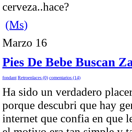
cerveza..hace?
(Ms)
Marzo
16
Pies De Bebe Buscan Za
fondant
Retroenlaces (0)
comentarios (14)
Ha sido un verdadero placer 
porque descubri que hay gen
internet que confia en que 
el motivo era tan simple y 