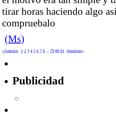
tirar horas haciendo algo as
compruebalo
(Ms)
«Anterior
1
2
3
4
5
6
7
8
...
79
80
81
Siguiente»
Publicidad