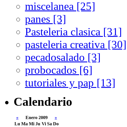
miscelanea [25]
panes [3]
Pasteleria clasica [31]
pasteleria creativa [30]
pecadosalado [3]
probocados [6]
tutoriales y pap [13]
Calendario
«
Enero 2009
»
Lu
Ma
Mi
Ju
Vi
Sa
Do