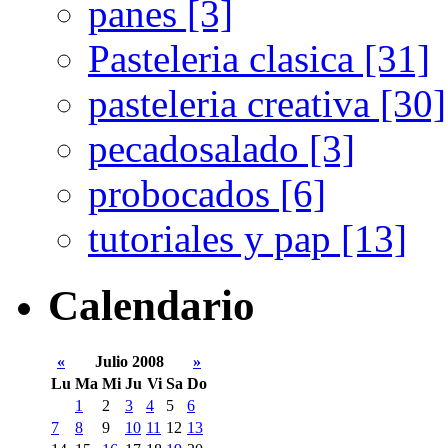
panes [3]
Pasteleria clasica [31]
pasteleria creativa [30]
pecadosalado [3]
probocados [6]
tutoriales y pap [13]
Calendario
«
Julio 2008
»
Lu
Ma
Mi
Ju
Vi
Sa
Do
1
2
3
4
5
6
7
8
9
10
11
12
13