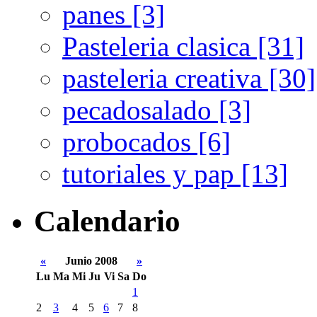
panes [3]
Pasteleria clasica [31]
pasteleria creativa [30]
pecadosalado [3]
probocados [6]
tutoriales y pap [13]
Calendario
«
Junio 2008
»
Lu
Ma
Mi
Ju
Vi
Sa
Do
1
2
3
4
5
6
7
8