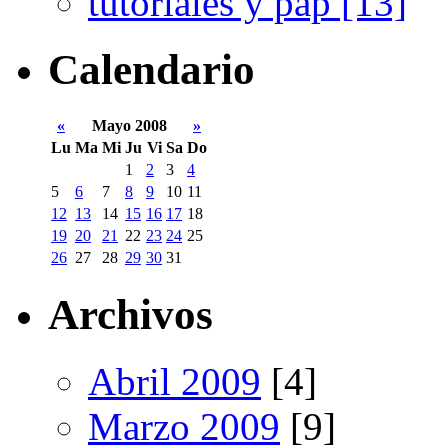
tutoriales y pap [13]
Calendario
«
Mayo 2008
»
Lu
Ma
Mi
Ju
Vi
Sa
Do
1
2
3
4
5
6
7
8
9
10
11
12
13
14
15
16
17
18
19
20
21
22
23
24
25
26
27
28
29
30
31
Archivos
Abril 2009
[4]
Marzo 2009
[9]