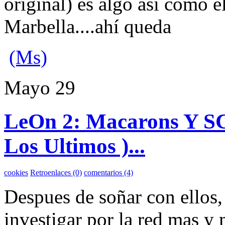
original) es algo así como 
Marbella....ahí queda
(Ms)
Mayo
29
LeOn 2: Macarons Y S
Los Ultimos )...
cookies
Retroenlaces (0)
comentarios (4)
Despues de soñar con ellos,
investigar por la red mas y 