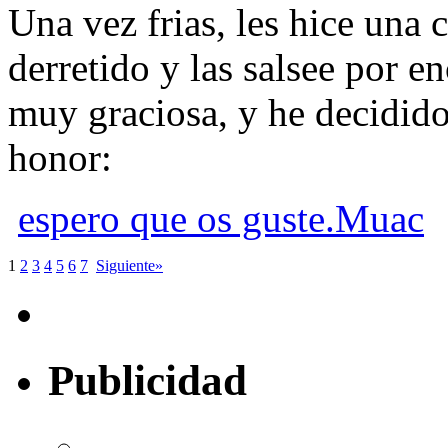
Una vez frias, les hice una
derretido y las salsee por 
muy graciosa, y he decidid
honor:
espero que os guste.Muac
1
2
3
4
5
6
7
Siguiente»
Publicidad