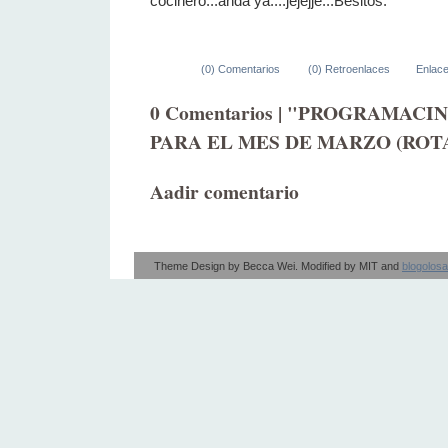
cocinero...anda ya....jejejje...Besitos.
(0) Comentarios
(0) Retroenlaces
Enlac
0 Comentarios | "PROGRAMACI
PARA EL MES DE MARZO (ROT
Aadir comentario
Theme Design by
Becca Wei
. Modified by
MIT
and
blogolos