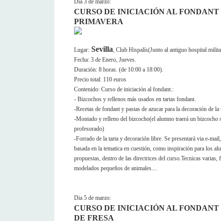
Dia 3 de marzo:
CURSO DE INICIACIÓN AL FONDANT
PRIMAVERA
Sevilla
Lugar:
, Club Hispalís(Junto al antiguo hospital milita
Fecha: 3 de Enero, Jueves.
Duración: 8 horas. (de 10:00 a 18:00).
Precio total: 110 euros
Contenido: Curso de iniciación al fondant.:
- Bizcochos y rellenos más usados en tartas fondant.
-Recetas de fondant y pastas de azucar para la decoración de la 
-Montado y relleno del bizcocho(el alumno traerá un bizcocho s
profesorado)
-Forrado de la tarta y decoración libre. Se presentará via e-mail
basada en la tematica en cuestión, como inspiración para los a
propuestas, dentro de las directrices del curso.Tecnicas varias, 
modelados pequeños de animales....
Dia 5 de marzo:
CURSO DE INICIACIÓN AL FONDANT
DE FRESA