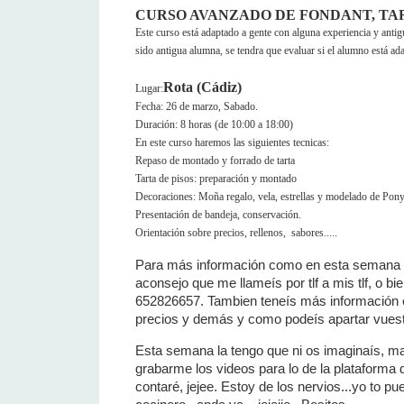
CURSO AVANZADO DE FONDANT, TA
Este curso está adaptado a gente con alguna experiencia y anti
sido antigua alumna, se tendra que evaluar si el alumno está ada
Rota (Cádiz)
Lugar:
Fecha: 26 de marzo, Sabado.
Duración: 8 horas (de 10:00 a 18:00)
En este curso haremos las siguientes tecnicas:
Repaso de montado y forrado de tarta
Tarta de pisos: preparación y montado
Decoraciones: Moña regalo, vela, estrellas y modelado de Pon
Presentación de bandeja, conservación.
Orientación sobre precios, rellenos, sabores.....
Para más información como en esta semana la
aconsejo que me llameís por tlf a mis tlf, o bien
652826657. Tambien teneís más información
precios y demás y como podeís apartar vuest
Esta semana la tengo que ni os imaginaís, m
grabarme los videos para lo de la plataforma 
contaré, jejee. Estoy de los nervios...yo to pu