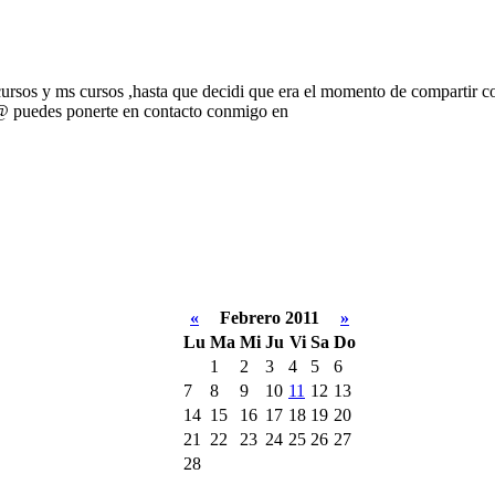
ursos y ms cursos ,hasta que decidi que era el momento de compartir con
d@ puedes ponerte en contacto conmigo en
«
Febrero 2011
»
Lu
Ma
Mi
Ju
Vi
Sa
Do
1
2
3
4
5
6
7
8
9
10
11
12
13
14
15
16
17
18
19
20
21
22
23
24
25
26
27
28