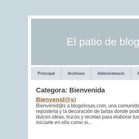
El patio de blo
Principal
Archivos
Administracin
Categora: Bienvenida
Bienvenid@s!
Bienvenid@s a blogolosas.com, una comunida
repostería y la decoración de tartas donde po
dulces ideas, trucos y recetas para elaborar tu
iniciarte en ello como si...
Bienvenida