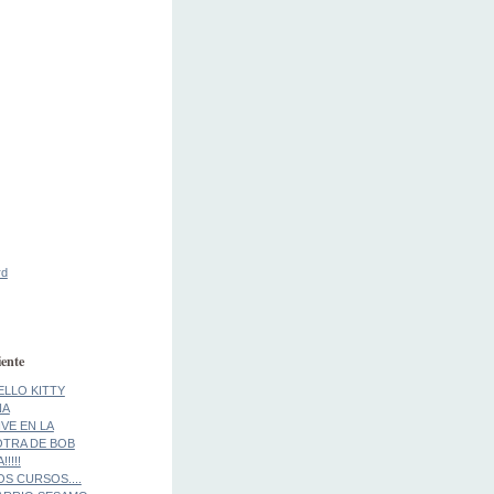
rd
ente
ELLO KITTY
NA
IVE EN LA
..OTRA DE BOB
!!!!
S CURSOS....