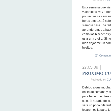
Esta semana que vien
viajar lejos, voy a po
pobrecitas se cansan 
horas empezará sobre
siempre hará una tart
aprenderemos a hacer
como los bizcochos y
usar una u otra. Si n
bien dejadme un com
besitos.
(7) Comentar
27.05.09
PROXIMO CUR
Publicado en
CU
Debido a que mucha g
en fin de semana y c
para hacerlo en tres 
cole. El horario del 
será un poco diferent
tocaremos la parte te