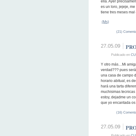
ella. Ayer precisamen
es un loro, jejeje, me 
tiene tres meses mal 
(Ms)
(21) Comenta
27.05.09
PRO
Publicado en
CU
Y otro más....Mi ami
verdad??? pues será 
una casa de campo de
horario abitual, es d
hará una tarta difer
muchisimas tecnicas d
estoy, dejadme un co
que yo encantada os
(16) Comenta
27.05.09
PRO
Publicado en
CU