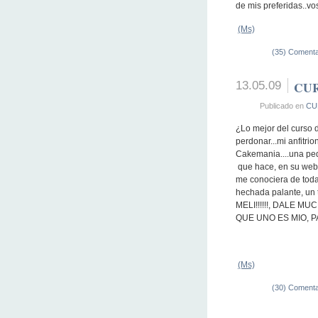
de mis preferidas..vo
(Ms)
(35) Comenta
13.05.09
CUR
Publicado en
CU
¿Lo mejor del curso 
perdonar...mi anfitri
Cakemania....una peda
que hace, en su
web
me conociera de toda 
hechada palante, un 
MELI!!!!!!, DALE 
QUE UNO ES MIO, PA
(Ms)
(30) Comenta