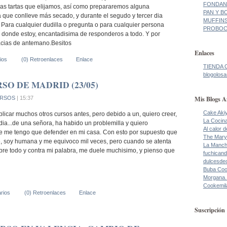
FONDANT
as tartas que elijamos, así como prepararemos alguna
PAN Y BO
a que conlleve más secado, y durante el segudo y tercer dia
MUFFINS
 Para cualquier dudilla o pregunta o para cualquier persona
PROBOCA
s donde estoy, encantadisima de responderos a todo. Y por
cias de antemano.Besitos
Enlaces
ios
(0) Retroenlaces
Enlace
TIENDA 
blogolosa
SO DE MADRID (23/05)
Mis Blogs A
RSOS
| 15:37
Cake Aki
licar muchos otros cursos antes, pero debido a un, quiero creer,
La Cocin
ia...de una señora, ha habido un problemilla y quiero
Al calor 
 me tengo que defender en mi casa. Con esto por supuesto que
The Mary
me, soy humana y me equivoco mil veces, pero cuando se atenta
La Manch
bre todo y contra mi palabra, me duele muchisimo, y pienso que
fuchicand
dulcesde
Buba Co
Morgana.
Cookemil
rios
(0) Retroenlaces
Enlace
Suscripción