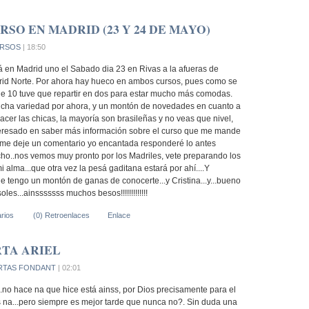
SO EN MADRID (23 Y 24 DE MAYO)
RSOS
| 18:50
á en Madrid uno el Sabado dia 23 en Rivas a la afueras de
rid Norte. Por ahora hay hueco en ambos cursos, pues como se
e 10 tuve que repartir en dos para estar mucho más comodas.
ucha variedad por ahora, y un montón de novedades en cuanto a
hacer las chicas, la mayoría son brasileñas y no veas que nivel,
nteresado en saber más información sobre el curso que me mande
 me deje un comentario yo encantada responderé lo antes
icho..nos vemos muy pronto por los Madriles, vete preparando los
i alma...que otra vez la pesá gaditana estará por ahí....Y
e tengo un montón de ganas de conocerte...y Cristina...y...bueno
les...ainsssssss muchos besos!!!!!!!!!!!!!
rios
(0) Retroenlaces
Enlace
TA ARIEL
RTAS FONDANT
| 02:01
..no hace na que hice está ainss, por Dios precisamente para el
es na...pero siempre es mejor tarde que nunca no?. Sin duda una