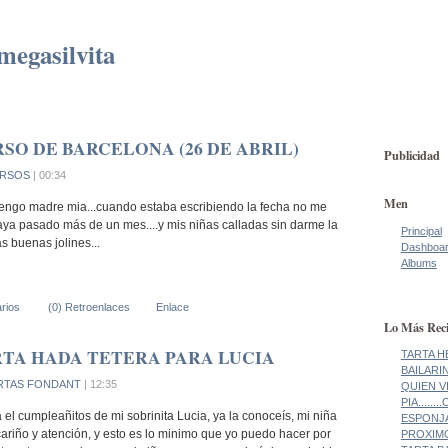
megasilvita
SO DE BARCELONA (26 DE ABRIL)
Publicidad
RSOS
| 00:34
Men
tengo madre mia...cuando estaba escribiendo la fecha no me
aya pasado más de un mes....y mis niñas calladas sin darme la
Principal
ás buenas jolines...
Dashboa
Albums
rios
(0) Retroenlaces
Enlace
Lo Más Reci
TA HADA TETERA PARA LUCIA
TARTA H
BAILARI
RTAS FONDANT
| 12:35
QUIEN V
PIA......
a el cumpleañitos de mi sobrinita Lucia, ya la conoceís, mi niña
ESPONJA!
ariño y atención, y esto es lo minimo que yo puedo hacer por
PROXIMO