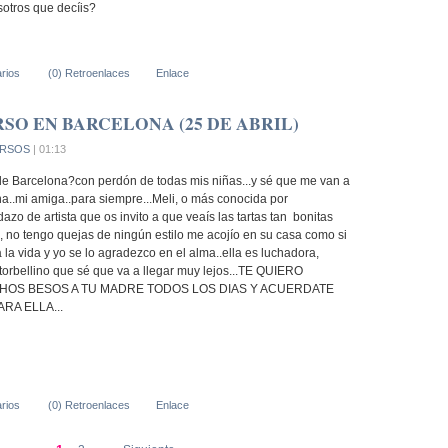
sotros que decíis?
rios
(0) Retroenlaces
Enlace
SO EN BARCELONA (25 DE ABRIL)
RSOS
| 01:13
de Barcelona?con perdón de todas mis niñas...y sé que me van a
ona..mi amiga..para siempre...Meli, o más conocida por
zo de artista que os invito a que veaís las tartas tan bonitas
, no tengo quejas de ningún estilo me acojío en su casa como si
la vida y yo se lo agradezco en el alma..ella es luchadora,
torbellino que sé que va a llegar muy lejos...TE QUIERO
MUCHOS BESOS A TU MADRE TODOS LOS DIAS Y ACUERDATE
RA ELLA...
rios
(0) Retroenlaces
Enlace