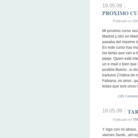
19.05.09
PROXIMO CUR
Publicado en
CU
Mi proximo curso ser
Madrid y otro en Mad
pasaba del maximo d
En este curso hay m
las tartas que van a 
jejeje. Quien esté i
un e-mail o bien que
posible.Bueno...lo d
bartulos Cristina de m
Fabiana..mi amor...qu
todas que sois unos so
(18) Comenta
19.05.09
TAR
Publicado en
TA
Y sigo con mi atraso.
viernes Santo...ahí 