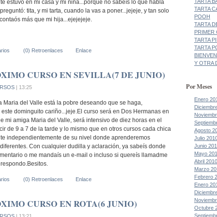
TARTA B
te estuvo en mi casa y mi niña...porque no sabeís lo que habla
TARTA C
preguntó: tita, y mi tarta, cuando la vas a poner...jejeje, y tan solo
POOH
contaós más que mi hija...ejejejeje.
TARTA D
PRIMER
TARTA P
TARTA P
rios
(0) Retroenlaces
Enlace
BIENVEN
Y OTRA D
XIMO CURSO EN SEVILLA(7 DE JUNIO)
Por Meses
RSOS
| 13:25
Enero 20
ga Maria del Valle está la pobre deseando que se haga,
Diciembr
este dominguito cariño...jeje.El curso será en Dos Hermanas en
Noviembr
 mi amiga Maria del Valle, será intensivo de diez horas en el
Septiemb
ecir de 9 a 7 de la tarde y lo mismo que en otros cursos cada chica
Agosto 2
ente independientemente de su nivel donde aprenderemos
Julio 201
Junio 20
iferentes. Con cualquier dudilla y aclaración, ya sabeís donde
Mayo 20
mentario o me mandaís un e-mail o incluso si quereís llamadme
Abril 201
 respondo.Besitos.
Marzo 20
Febrero 
rios
(0) Retroenlaces
Enlace
Enero 20
Diciembr
XIMO CURSO EN ROTA(6 JUNIO)
Noviembr
Octubre 
Septiemb
RSOS
| 13:21