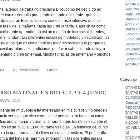
Agosto 2
Julio 200
e la tengo de trabajito gracias a Dios, como he decidido no
Junio 20
ner cursos cerquita para ir adelantando a la gente...que las
Mayo 20
de esperar. Este curso será como el resto intensivo de diez
Abril 200
 las 9 de la mañana hasta las 7 de la tarde. Cada chica como
Marzo 20
a diferente aprendiendo así un montón de tecnicas diferentes,
Febrero 
 el fondant, las diferentes masas de modelado y decoración, así
Enero 20
 rellenos que os comentaré las mejores recetas y el porque de
Diciembr
ecesitaís informacion adicional, por favor sabeís donde estoy, o
Noviembr
Octubre 
entario o bien un e-mail. Muchas gracias de antemano y muchos
Septiemb
Agosto 2
ios
(0) Retroenlaces
Enlace
Categorías
OTRAS DE
SO MATINAL EN ROTA( 2, 3 Y 4 JUNIO)
TARTAS 
CURSOS 
RSOS
| 12:37
General [
RECETAS
ente de mi pueblo está interesada en mis cursos y no pueden
TARTAS 
on la ventaja que vivo cerquita, he pensado en hacer un curso
RELLENO
dias por la mañana durante la hora en que los niños están en el
BIZCOCH
curso es de 9.30 a 13.00, durante tres dias. La tematica del curso
NOVEDAD
[1]
e a la que normalmente llevo en curso intensivos. El primer dia
PASO A 
orica del fondant, haremos el fondant, y las diferentes masas