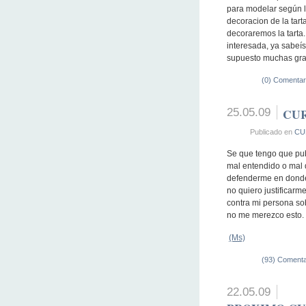
para modelar según l
decoracion de la tart
decoraremos la tarta.
interesada, ya sabeí
supuesto muchas gra
(0) Comentar
25.05.09
CUR
Publicado en
CU
Se que tengo que pub
mal entendido o mal d
defenderme en donde
no quiero justificar
contra mi persona so
no me merezco esto.
(Ms)
(93) Comenta
22.05.09