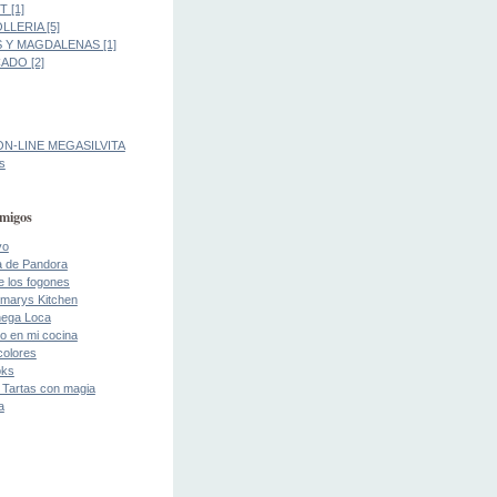
 [1]
LLERIA [5]
 Y MAGDALENAS [1]
DO [2]
ON-LINE MEGASILVITA
s
migos
yo
a de Pandora
de los fogones
marys Kitchen
ega Loca
o en mi cocina
colores
oks
 Tartas con magia
a