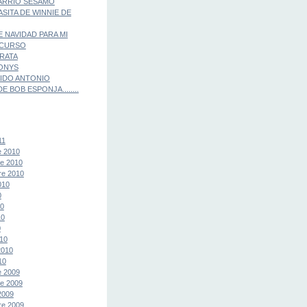
ARRIO SESAMO
ASITA DE WINNIE DE
E NAVIDAD PARA MI
 CURSO
IRATA
ONYS
IDO ANTONIO
E BOB ESPONJA........
11
e 2010
e 2010
re 2010
010
0
10
10
0
10
2010
10
e 2009
e 2009
2009
re 2009