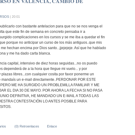
RSO EN VALENCIA, CAMBIO DE
RSOS
| 20:01
publicarlo con bastante antelacion para que no se nos venga el
lta que este fin de semana en concreto pensaba ir a
urgido complicaciones en los cursos y se me iba a quedar el fin
 que porque no anticipar un curso de los más antiguos..que mis
 me hechan encima por Dios santo...jjejejeje. Así que he hablado
iona y me ha dado carta blanca.
ncia capital, intensivo de diez horas seguidas...no os puedo
es dependerá de a la hora que llegue mi vuelo... y por
y plazas libres...con cualquier cosita por favor ponerme un
me mandaís un e-mail directamente..PERDONAR POR ESTE
 PERO ME HA SURGIDO UN PROBLEMILLA FAMILIAR Y ME
JAR EL DIA 30 DE MAYO. POR AHORA LA FECHA SI NO PASA
JUNIO DEFINITIVA, HE MANDADO UN E-MAIL A TODAS LAS
ESTRA CONTESTACIÓN LO ANTES POSIBLE PARA
SITOS.
rios
(0) Retroenlaces
Enlace