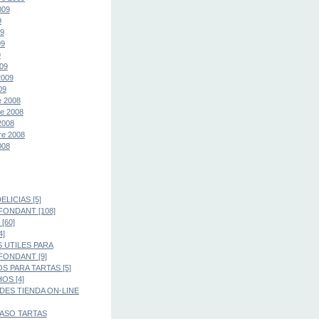
009
9
09
09
9
09
2009
09
e 2008
e 2008
2008
re 2008
008
LICIAS [5]
FONDANT [108]
[60]
4]
 UTILES PARA
FONDANT [9]
S PARA TARTAS [5]
OS [4]
ES TIENDA ON-LINE
PASO TARTAS