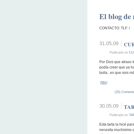
El blog de 
CONTACTO: TLF: /
31.05.09
CUR
Publicado en
CU
Por Dios que atraso 
podía creer que ya h
bulla...es que sois m
(Ms)
(25) Comenta
30.05.09
TAR
Publicado en
TA
Esta tarta la hicé par
necesita muchisimo c