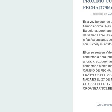
PROXIMO CU
FECHA(27/06)
Publicado en
CU
Esta vez he querido 
tiempo encima...Resu
Barcelona..pero han s
de semana libre..así
niñas Valencianas se
con Luccely mi anfitr
El curso será en Vale
concretar la hora..pu
ahora...creo...que ha
comentario o bien 
CAMBIO DE FECHA,
ERÁ IMPOSIBLE VIA
NADA ES EL 27 DE 
CHICAS ESPERO VU
ORGANIZARNOS.BE
(22) Comenta