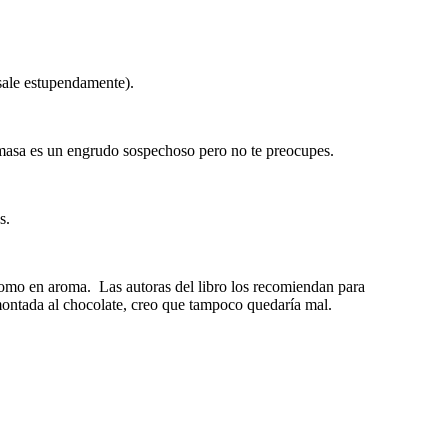
x sale estupendamente).
a masa es un engrudo sospechoso pero no te preocupes.
s.
como en aroma. Las autoras del libro los recomiendan para
a montada al chocolate, creo que tampoco quedaría mal.