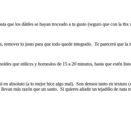
 hasta que los dátiles se hayan troceado a tu gusto (seguro que con la th
dos, remover lo justo para que todo quede integrado. Te parecerá que l
oldes que utilices y hornealos de 15 a 20 minutos, hasta que estén listo
í en absoluto (a lo mejor hice algo mal). Son densos tanto en textura 
 llevan más razón que un santo. Si quieres añadir un tejadillo de nat