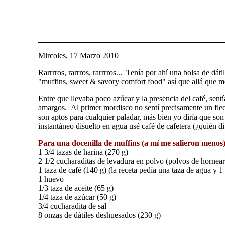
Mircoles, 17 Marzo 2010
Rarrrros, rarrros, rarrrros... Tenía por ahí una bolsa de d
"muffins, sweet & savory comfort food" así que allá que m
Entre que llevaba poco azúcar y la presencia del café, sent
amargos. Al primer mordisco no sentí precisamente un flec
son aptos para cualquier paladar, más bien yo diría que so
instantáneo disuelto en agua usé café de cafetera (¿quién d
Para una docenilla de muffins (a mí me salieron menos)
1 3/4 tazas de harina (270 g)
2 1/2 cucharaditas de levadura en polvo (polvos de hornear
1 taza de café (140 g) (la receta pedía una taza de agua y 1
1 huevo
1/3 taza de aceite (65 g)
1/4 taza de azúcar (50 g)
3/4 cucharadita de sal
8 onzas de dátiles deshuesados (230 g)