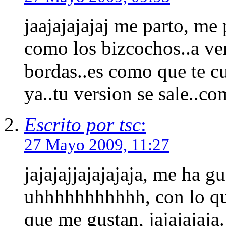
jaajajajajaj me parto, me
como los bizcochos..a ver
bordas..es como que te cu
ya..tu version se sale..co
Escrito por tsc
:
27 Mayo 2009, 11:27
jajajajjajajajaja, me ha 
uhhhhhhhhhhh, con lo qu
que me gustan, jajajajaja.