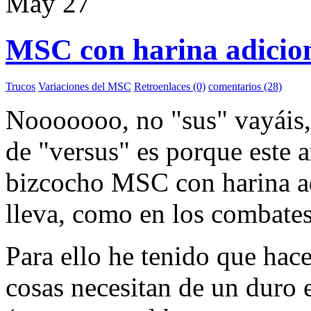
May
27
MSC con harina adicion
Trucos
Variaciones del MSC
Retroenlaces (0)
comentarios (28)
Nooooooo, no "sus" vayáis, 
de "versus" es porque este a
bizcocho MSC con harina adi
lleva, como en los combate
Para ello he tenido que hace
cosas necesitan de un duro